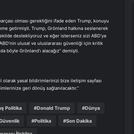
parçası olması gerektiğini ifade eden Trump, konuyu
me getirmişti. Trump, Grönland halkına seslenerek
ekilde destekliyoruz ve eğer isterseniz sizi ABD’ye
ABD’nin ulusal ve uluslararası güvenliği için kritik
 böyle Grönland’ı alacağız” demişti.
i olarak yasal bildirimlerinizi bize iletişim sayfası
rimlerinize geri dönüş sağlanılacaktır.”
ış Politika
Donald Trump
Dünya
Serjoy : Dijital Medya Ajansı, Google
Güvenlik
Politika
Son Dakika
Reklam Ajansı, SEO Ajansı ve Web
Tasarım Ajansı
rarası İlişkiler