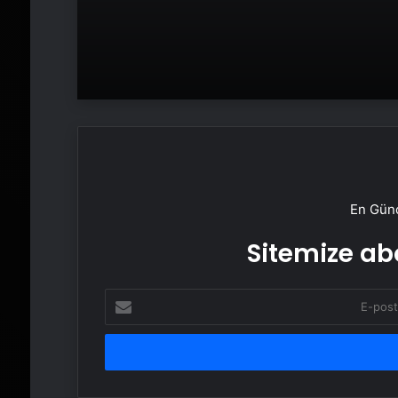
En Günc
Sitemize abo
E-
posta
adresinizi
girin