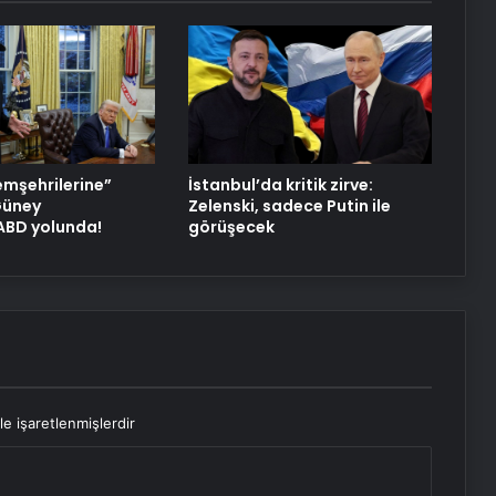
emşehrilerine”
İstanbul’da kritik zirve:
 Güney
Zelenski, sadece Putin ile
 ABD yolunda!
görüşecek
le işaretlenmişlerdir