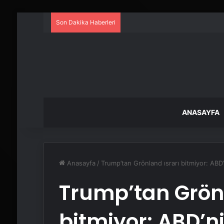
Son Dakika Haberleri
ANASAYFA
Anasayfa
/
Trump’tan Grönland ısrarı bitmiyor: ABD’
Trump’tan Grönl
bitmiyor: ABD’ni