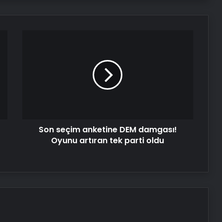
Son
seçim
anketine
DEM
damgası!
Oyunu
artıran
tek
parti
Son seçim anketine DEM damgası!
oldu
Oyunu artıran tek parti oldu