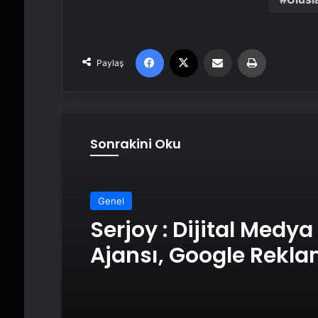
Facebook
X
Email'den paylaş
Yaz
Paylaş
Sonrakini Oku
Genel
Serjoy : Dijital Medya
Ajansı, Google Rekl
Ajansı, SEO Ajansı v
Tasarım Ajansı