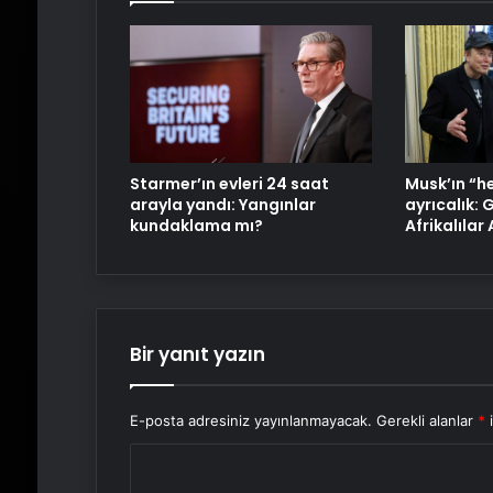
Starmer’ın evleri 24 saat
Musk’ın “h
arayla yandı: Yangınlar
ayrıcalık:
kundaklama mı?
Afrikalılar
Bir yanıt yazın
E-posta adresiniz yayınlanmayacak.
Gerekli alanlar
*
i
Y