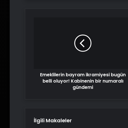
Emeklilerin
bayram
ikramiyesi
bugün
belli
oluyor!
Kabinenin
bir
numaralı
Emeklilerin bayram ikramiyesi bugün
gündemi
belli oluyor! Kabinenin bir numaralı
gündemi
İlgili Makaleler