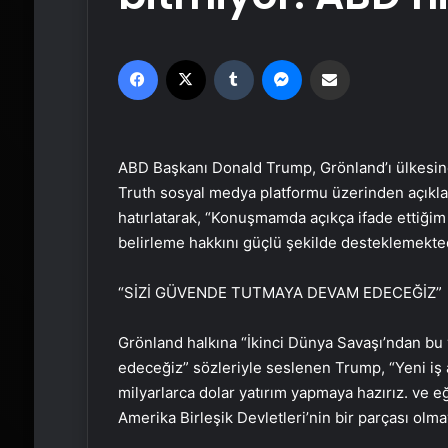
Facebook
X
Tumblr
Messenger
Email'den paylaş
ABD Başkanı Donald Trump, Grönland’ı ülkesine k
Truth sosyal medya platformu üzerinden açık
hatırlatarak, “Konuşmamda açıkça ifade ettiği
belirleme hakkını güçlü şekilde desteklemekted
“SİZİ GÜVENDE TUTMAYA DEVAM EDECEĞİZ”
Grönland halkına “İkinci Dünya Savaşı’ndan bu
edeceğiz” sözleriyle seslenen Trump, “Yeni iş a
milyarlarca dolar yatırım yapmaya hazırız. ve e
Amerika Birleşik Devletleri’nin bir parçası olma