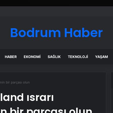
Bodrum Haber
HABER
EKONOMI
SAĞLIK
TEKNOLOJI
YAŞAM
nin bir parçası olun
and ısrarı
n bir parçası olun