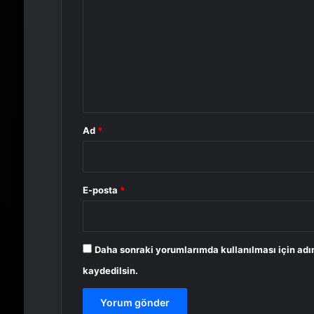
o
r
u
m
*
Ad
*
E-posta
*
Daha sonraki yorumlarımda kullanılması için adı
kaydedilsin.