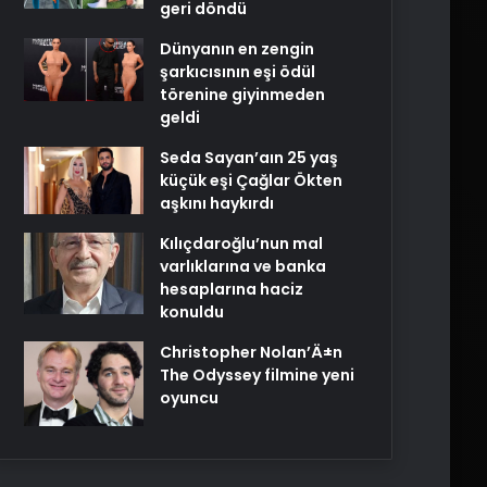
geri döndü
Dünyanın en zengin
şarkıcısının eşi ödül
törenine giyinmeden
geldi
Seda Sayan’aın 25 yaş
küçük eşi Çağlar Ökten
aşkını haykırdı
Kılıçdaroğlu’nun mal
varlıklarına ve banka
hesaplarına haciz
konuldu
Christopher Nolan’Ä±n
The Odyssey filmine yeni
oyuncu