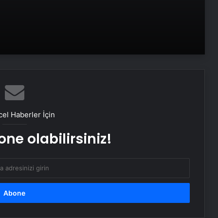
Ambulans uçak dağlık bölgeye
düştü: Hasta da doktor da öldü
Google,10 yıl sonra logosunu
değiştirdi: İşte yeni tasarım
BM binasının ilginç sistemi: Nehir
suyuyla soğutuluyor!
el Haberler İçin
ne olabilirsiniz!
Dünya’nın sonu için tarih verildi:
“Korktuğumuzdan daha erken”