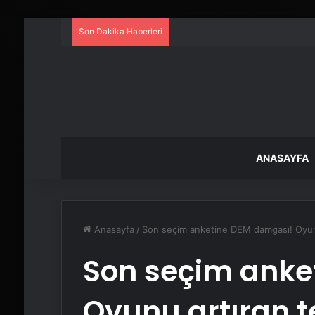
Son Dakika Haberleri
ANASAYFA
Anasayfa
/
Son seçim anketine DEM damgası! Oyunu
Son seçim anke
Oyunu artıran t