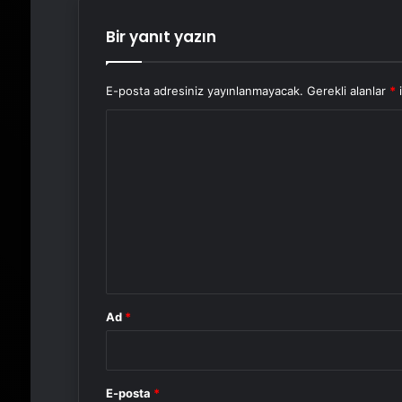
Bir yanıt yazın
E-posta adresiniz yayınlanmayacak.
Gerekli alanlar
*
i
Y
o
r
u
m
*
Ad
*
E-posta
*