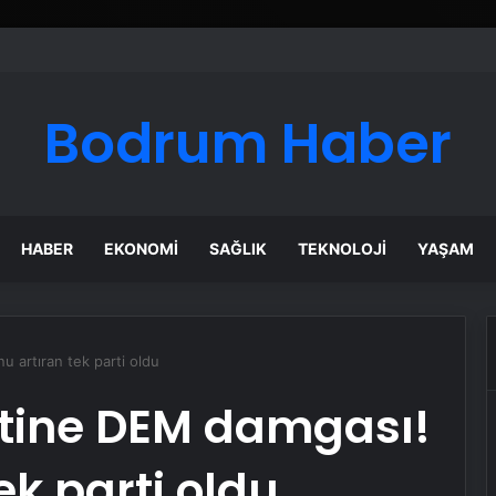
Bodrum Haber
HABER
EKONOMI
SAĞLIK
TEKNOLOJI
YAŞAM
 artıran tek parti oldu
tine DEM damgası!
ek parti oldu