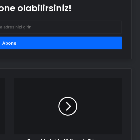
ne olabilirsiniz!
Dünya’nın sonu için tarih verildi:
“Korktuğumuzdan daha erken”
Çanakkale'de
13
Kaçak
Göçmen
Yakalandı