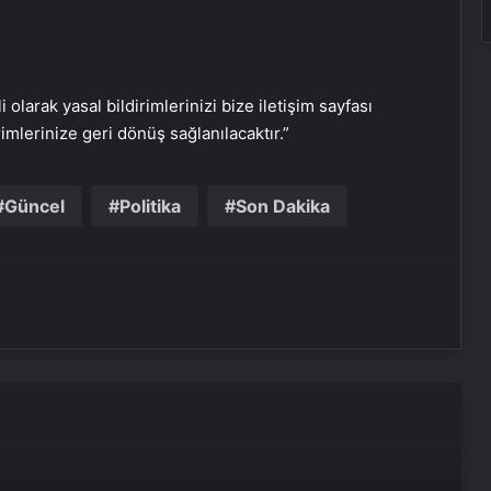
i olarak yasal bildirimlerinizi bize iletişim sayfası
rimlerinize geri dönüş sağlanılacaktır.”
Serjoy : Dijital Medya Ajansı, Google
Reklam Ajansı, SEO Ajansı ve Web
Tasarım Ajansı
Güncel
Politika
Son Dakika
UETDS Nedir ? Uetds.com İle Akıllı
Dijital Taşımacılık Yazılımı
Vira Assistance’tan Türkiye
Genelinde Güvenli Araç Taşıma ve
Yol Yardım Atağı
Datahost İle Güvenilir Sunucu
Hizmetleri