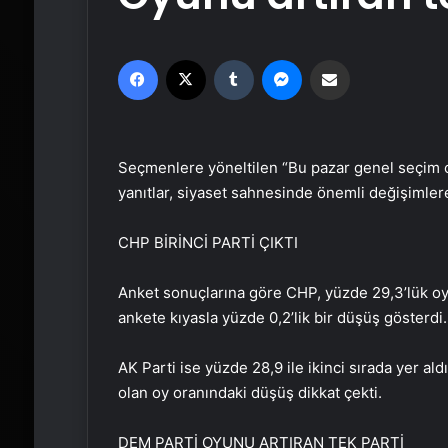
Facebook
X
Tumblr
Messenger
Email'den paylaş
Seçmenlere yöneltilen “Bu pazar genel seçim ol
yanıtlar, siyaset sahnesinde önemli değişimlere
CHP BİRİNCİ PARTİ ÇIKTI
Anket sonuçlarına göre CHP, yüzde 29,3’lük oy o
ankete kıyasla yüzde 0,2’lik bir düşüş gösterdi.
AK Parti ise yüzde 28,9 ile ikinci sırada yer al
olan oy oranındaki düşüş dikkat çekti.
DEM PARTİ OYUNU ARTIRAN TEK PARTİ