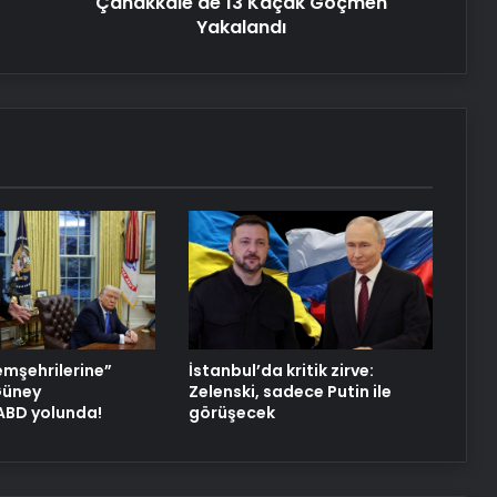
Çanakkale'de 13 Kaçak Göçmen
Yakalandı
emşehrilerine”
İstanbul’da kritik zirve:
 Güney
Zelenski, sadece Putin ile
 ABD yolunda!
görüşecek