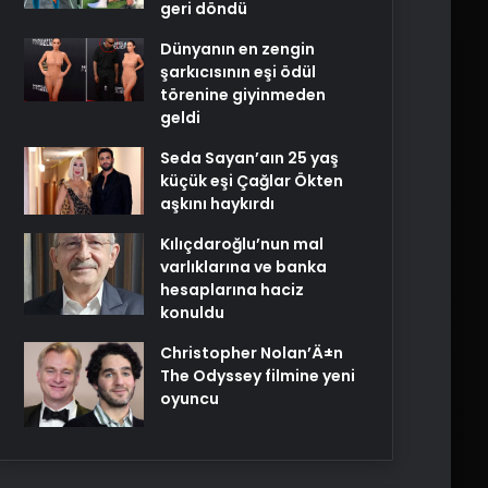
geri döndü
Dünyanın en zengin
şarkıcısının eşi ödül
törenine giyinmeden
geldi
Seda Sayan’aın 25 yaş
küçük eşi Çağlar Ökten
aşkını haykırdı
Kılıçdaroğlu’nun mal
varlıklarına ve banka
hesaplarına haciz
konuldu
Christopher Nolan’Ä±n
The Odyssey filmine yeni
oyuncu