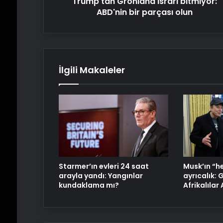
Trump'tan Grönland ısrarı bitmiyor:
ABD'nin bir parçası olun
İlgili Makaleler
Starmer’ın evleri 24 saat
Musk’ın “h
arayla yandı: Yangınlar
ayrıcalık:
kundaklama mı?
Afrikalılar