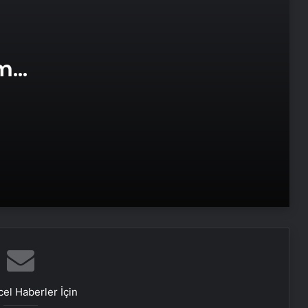
Meizu, yeni amiral gemisini sıra dışı
bir şekilde test etti
am
Google Android Deprem Uyarı
e Web
Sistemi nedir, nasıl kullanılır? Android
Deprem Uyarı Sistemi Açma
Adımları!
Ambulans uçak dağlık bölgeye
düştü: Hasta da doktor da öldü
Google,10 yıl sonra logosunu
değiştirdi: İşte yeni tasarım
BM binasının ilginç sistemi: Nehir
suyuyla soğutuluyor!
el Haberler İçin