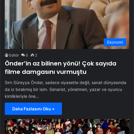
Ekonomi
Editör
0
2
Önder’in az bilinen yönü! Çok sayıda
filme damgasını vurmuştu
Sırrı Süreyya Önder, sadece siyasette değil, sanat dünyasında
da iz bırakmış bir isim. Senarist, yönetmen, yazar ve oyuncu
kimlikleriyle öne…
Daha Fazlasını Oku »