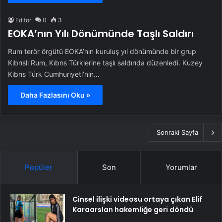
Editör
0
3
EOKA’nın Yılı Dönümünde Taşlı Saldırı
Rum terör örgütü EOKA’nın kuruluş yıl dönümünde bir grup
Kıbrıslı Rum, Kıbrıs Türklerine taşlı saldırıda düzenledi. Kuzey
Kıbrıs Türk Cumhuriyeti’nin…
Daha Fazlasını Oku »
Sonraki Sayfa
Popüler
Son
Yorumlar
Cinsel ilişki videosu ortaya çıkan Elif
Karaarslan hakemliğe geri döndü