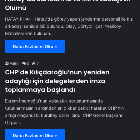
Ölümü
HATAY (İHA) – Hatay’da görev yapan jandarma personeli ile kız
arkadaşı sahilde ölü bulundu. Olay, Dörtyol ilçesi Yeşilköy
Mahallesi’nde bulunan…
Daha Fazlasını Oku »
Editör
0
2
CHP’de Kılıçdaroğlu’nun yeniden
adaylığı için delegelerden imza
toplanmaya başlandı
Ekrem İmamoğlu’nun yolsuzluk soruşturmasında
tutuklanmasının ardından en dikkat çekici hareket CHP’nin
aldığı olağanüstü kurultay kararı oldu. CHP Genel Başkanı
Özgür…
Daha Fazlasını Oku »