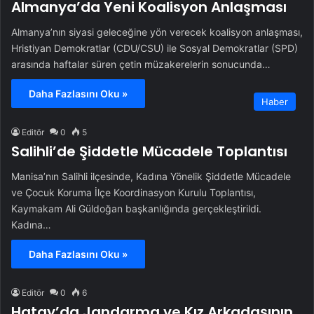
Almanya’da Yeni Koalisyon Anlaşması
Almanya’nın siyasi geleceğine yön verecek koalisyon anlaşması,
Hristiyan Demokratlar (CDU/CSU) ile Sosyal Demokratlar (SPD)
arasında haftalar süren çetin müzakerelerin sonucunda…
Daha Fazlasını Oku »
Haber
Editör
0
5
Salihli’de Şiddetle Mücadele Toplantısı
Manisa’nın Salihli ilçesinde, Kadına Yönelik Şiddetle Mücadele
ve Çocuk Koruma İlçe Koordinasyon Kurulu Toplantısı,
Kaymakam Ali Güldoğan başkanlığında gerçekleştirildi.
Kadına…
Daha Fazlasını Oku »
Editör
0
6
Hatay’da Jandarma ve Kız Arkadaşının