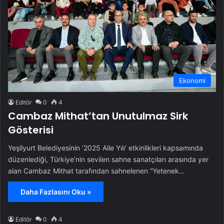
Ekonomi
Editör
0
4
Cambaz Mithat’tan Unutulmaz Sirk
Gösterisi
Yeşilyurt Belediyesinin ‘2025 Aile Yılı’ etkinlikleri kapsamında
düzenlediği, Türkiye’nin sevilen sahne sanatçıları arasında yer
alan Cambaz Mithat tarafından sahnelenen “Yetenek…
Daha Fazlasını Oku »
Editör
0
4