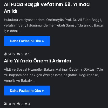
Ali Fuad Başgil Vefatının 58. Yılında
Anıldı
Hukukçu ve siyaset adamı Ordinaryüs Prof. Dr. Ali Fuad Başgil,
vefatının 58. yıl dönümünde memleketi Samsun’da anıldı. Başgil
için adını…
Daha Fazlasını Oku »
Editör
0
1
Aile Yılı’nda Önemli Adımlar
AİLE ve Sosyal Hizmetler Bakanı Mahinur Özdemir Göktaş, “Aile
Yılı kapsamında pek çok özel çalışma başlattık. Doğurganlık,
Annelik ve Babalık…
Daha Fazlasını Oku »
Editör
0
4