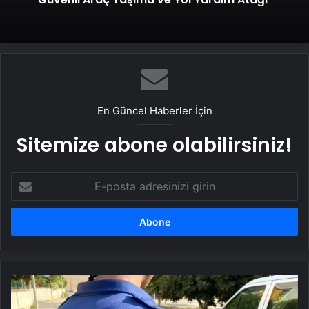
En Güncel Haberler İçin
Sitemize abone olabilirsiniz!
E-
posta
adresinizi
girin
Aydın'da
Bıçaklama: