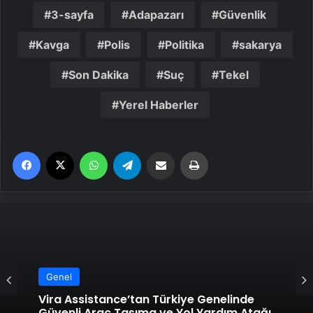
3-sayfa
Adapazarı
Güvenlik
Kavga
Polis
Politika
sakarya
Son Dakika
Suç
Tekel
Yerel Haberler
Facebook
X
WhatsApp
Telegram
Email'den paylaş
Yaz
Genel
Vira Assistance’tan Türkiye Genelinde
Güvenli Araç Taşıma ve Yol Yardım Atağı