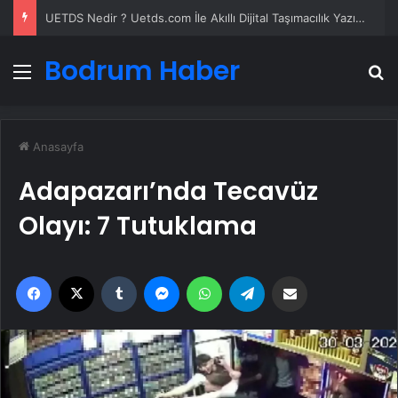
UETDS Nedir ? Uetds.com İle Akıllı Dijital Taşımacılık Yazılımı
Bodrum Haber
Menü
A
Anasayfa
Adapazarı’nda Tecavüz
Olayı: 7 Tutuklama
Facebook
X
Tumblr
Messenger
WhatsApp
Telegram
Email'den paylaş