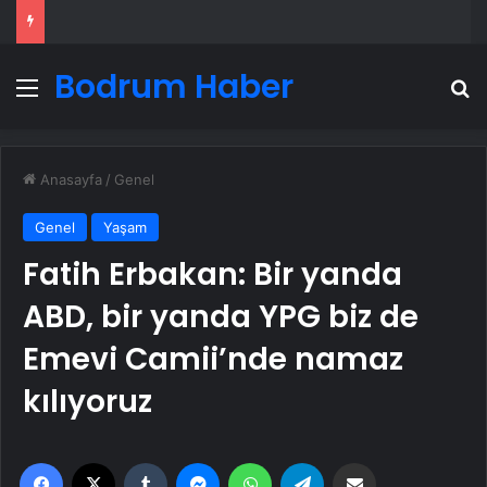
Bodrum Haber
Menü
A
Anasayfa
/
Genel
Genel
Yaşam
Fatih Erbakan: Bir yanda
ABD, bir yanda YPG biz de
Emevi Camii’nde namaz
kılıyoruz
Facebook
X
Tumblr
Messenger
WhatsApp
Telegram
Email'den paylaş