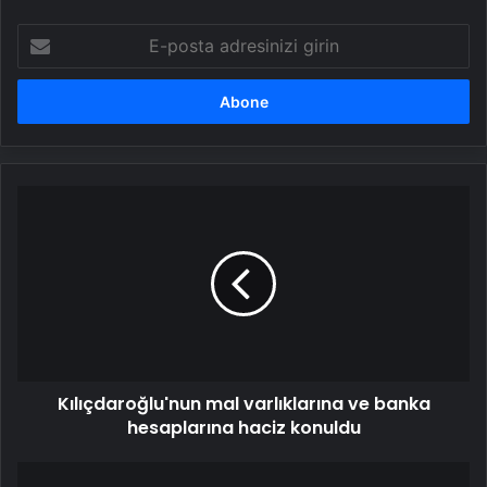
E-
posta
adresinizi
girin
Kılıçdaroğlu'nun
mal
varlıklarına
ve
banka
hesaplarına
haciz
konuldu
Kılıçdaroğlu'nun mal varlıklarına ve banka
hesaplarına haciz konuldu
Beşiktaş