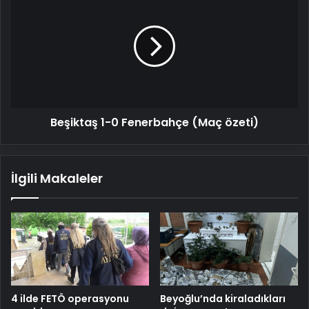
1-
0
Fenerbahçe
(Maç
özeti)
Beşiktaş 1-0 Fenerbahçe (Maç özeti)
İlgili Makaleler
4 ilde FETÖ operasyonu
Beyoğlu’nda kiraladıkları