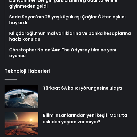
Dünyanın en zengin şarkıcısının eşi ödül törenine
giyinmeden geldi
Seda Sayan’aın 25 yaş küçük eşi Çağlar Ökten aşkını
haykırdı
Kılıçdaroğlu’nun mal varlıklarına ve banka hesaplarına
haciz konuldu
Christopher Nolan’Ä±n The Odyssey filmine yeni
oyuncu
Teknoloji Haberleri
Türksat 6A kalıcı yörüngesine ulaştı
Bilim insanlarından yeni keşif: Mars’ta
eskiden yaşam var mıydı?