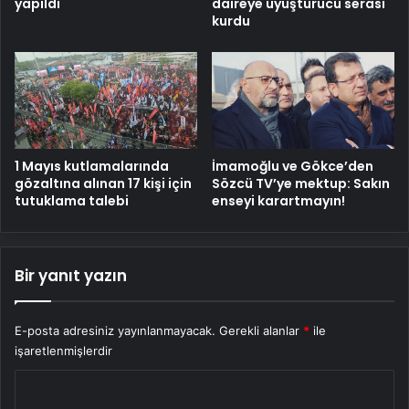
yapıldı
daireye uyuşturucu serası
kurdu
1 Mayıs kutlamalarında
İmamoğlu ve Gökce’den
gözaltına alınan 17 kişi için
Sözcü TV’ye mektup: Sakın
tutuklama talebi
enseyi karartmayın!
Bir yanıt yazın
E-posta adresiniz yayınlanmayacak.
Gerekli alanlar
*
ile
işaretlenmişlerdir
Y