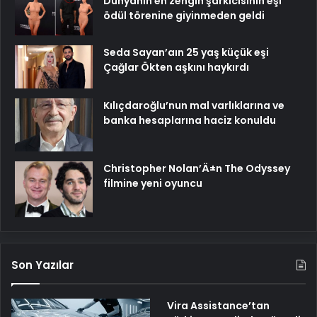
Dünyanın en zengin şarkıcısının eşi
ödül törenine giyinmeden geldi
Seda Sayan’aın 25 yaş küçük eşi
Çağlar Ökten aşkını haykırdı
Kılıçdaroğlu’nun mal varlıklarına ve
banka hesaplarına haciz konuldu
Christopher Nolan’Ä±n The Odyssey
filmine yeni oyuncu
Son Yazılar
Vira Assistance’tan