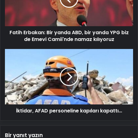
bir
yanda
YPG
biz
Fatih Erbakan: Bir yanda ABD, bir yanda YPG biz
de
Emevi
de Emevi Camii'nde namaz kılıyoruz
Camii'nde
namaz
İktidar,
kılıyoruz
AFAD
personeline
kapıları
kapattı…
İktidar, AFAD personeline kapıları kapattı…
Bir yanıt yazın