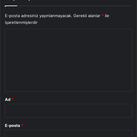
E-posta adresiniz yayınlanmayacak.
Gerekli alanlar
*
ile
işaretlenmişlerdir
Y
o
r
u
m
*
Ad
*
E-posta
*