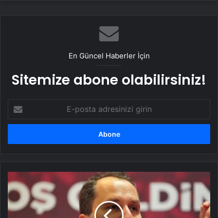
En Güncel Haberler İçin
Sitemize abone olabilirsiniz!
E-
posta
adresinizi
girin
Fatih
Erbakan:
Bir
yanda
ABD,