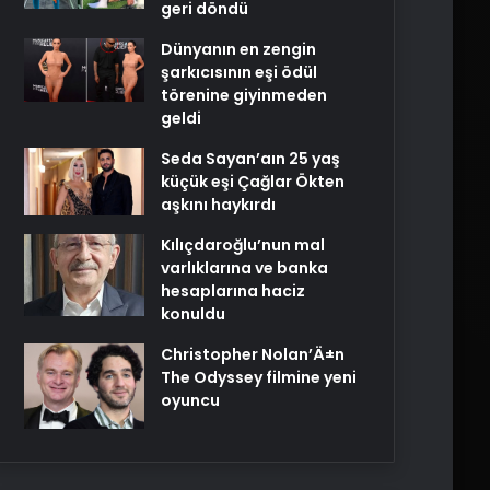
geri döndü
Dünyanın en zengin
şarkıcısının eşi ödül
törenine giyinmeden
geldi
Seda Sayan’aın 25 yaş
küçük eşi Çağlar Ökten
aşkını haykırdı
Kılıçdaroğlu’nun mal
varlıklarına ve banka
hesaplarına haciz
konuldu
Christopher Nolan’Ä±n
The Odyssey filmine yeni
oyuncu