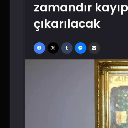
zamandır kayıp
çıkarılacak
Facebook
X
Tumblr
Messenger
Email'den paylaş