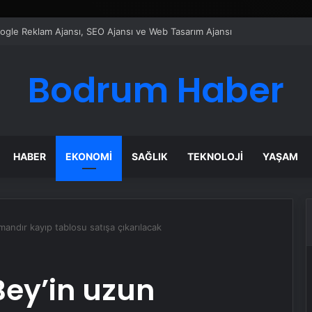
ı Dijital Taşımacılık Yazılımı
Bodrum Haber
HABER
EKONOMI
SAĞLIK
TEKNOLOJI
YAŞAM
ndır kayıp tablosu satışa çıkarılacak
ey’in uzun