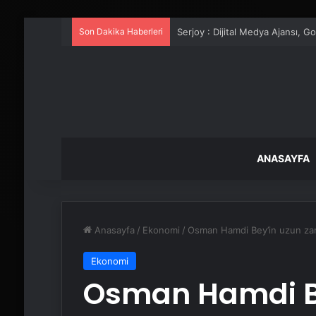
Son Dakika Haberleri
UETDS Nedir ? Uetds.com İle Akıll
ANASAYFA
Anasayfa
/
Ekonomi
/
Osman Hamdi Bey’in uzun zama
Ekonomi
Osman Hamdi B