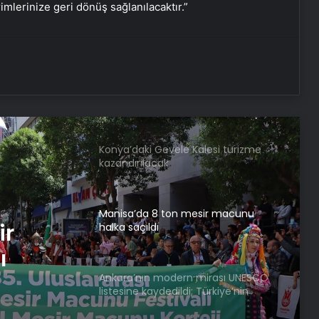
rimlerinize geri dönüş sağlanılacaktır.”
Önder’in az bilinen yönü! Çok sayıda
filme damgasını vurmuştu
Konya’daki Gevele Kalesi turizme
kazandırılacak
Manisa’da 8 ton mesir macunu
halka saçıldı
Ankara’nın modern mirası UNESCO
irası
listesine kaydedildi; Türkiye’nin
listedeki varlık sayısı 80 oldu
in
Hollanda’da Andy Warhol’un
tablosunun da olduğu 46 sanat
ı 80
eseri çöpe atıldı