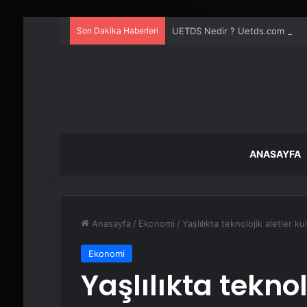
Son Dakika Haberleri
UETDS Nedir ? Uetds.com İle Akıll
ANASAYFA
Anasayfa
/
Ekonomi
/
Yaşlılıkta teknolojik aletler k
Ekonomi
Yaşlılıkta teknol