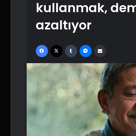
kullanmak, dem
azaltıyor
Facebook
X
Tumblr
Messenger
Email'den paylaş