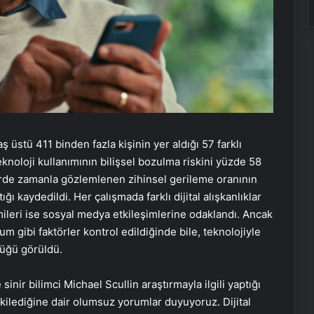
 üstü 411 binden fazla kişinin yer aldığı 57 farklı
eknoloji kullanımının bilişsel bozulma riskini yüzde 58
ylerde zamanla gözlemlenen zihinsel gerileme oranının
ı kaydedildi. Her çalışmada farklı dijital alışkanlıklar
kimileri ise sosyal medya etkileşimlerine odaklandı. Ancak
gibi faktörler kontrol edildiğinde bile, teknolojiyle
düğü görüldü.
inir bilimci Michael Scullin araştırmayla ilgili yaptığı
etkilediğine dair olumsuz yorumlar duyuyoruz. Dijital