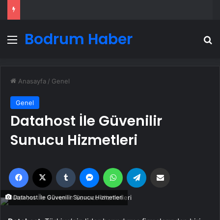
Bodrum Haber
Menü
A
Anasayfa
/
Genel
Genel
Datahost İle Güvenilir
Sunucu Hizmetleri
Facebook
X
Tumblr
Messenger
WhatsApp
Telegram
Email'den paylaş
Datahost İle Güvenilir Sunucu Hizmetleri