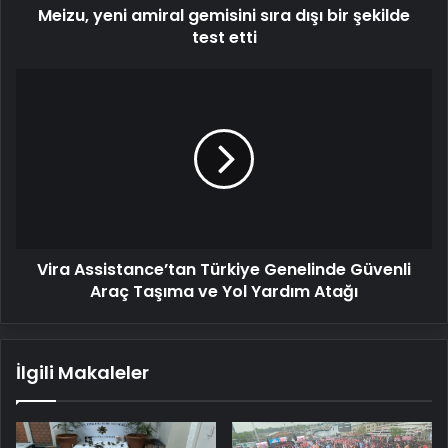
Meizu, yeni amiral gemisini sıra dışı bir şekilde
etti
test etti
Vira
Assistance’tan
Türkiye
Genelinde
Güvenli
Araç
Taşıma
ve
Yol
Vira Assistance’tan Türkiye Genelinde Güvenli
Yardım
Atağı
Araç Taşıma ve Yol Yardım Atağı
İlgili Makaleler