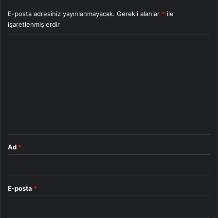
E-posta adresiniz yayınlanmayacak.
Gerekli alanlar
*
ile
işaretlenmişlerdir
Y
o
r
u
m
*
Ad
*
E-posta
*