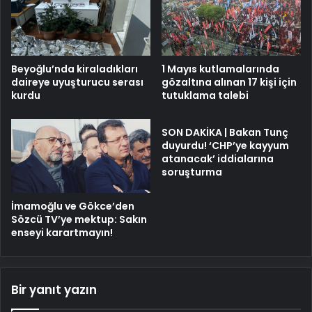
Beyoğlu’nda kiraladıkları
1 Mayıs kutlamalarında
daireye uyuşturucu serası
gözaltına alınan 17 kişi için
kurdu
tutuklama talebi
SON DAKİKA | Bakan Tunç
duyurdu! ‘CHP’ye kayyum
atanacak’ iddialarına
soruşturma
İmamoğlu ve Gökce’den
Sözcü TV’ye mektup: Sakın
enseyi karartmayın!
Bir yanıt yazın