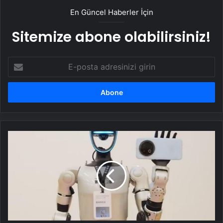
En Güncel Haberler İçin
Sitemize abone olabilirsiniz!
E-
posta
adresinizi
girin
Meizu,
yeni
amiral
gemisini
sıra
dışı
bir
şekilde
test