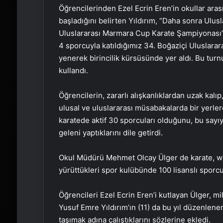
Öğrencilerinden Ezel Ecrin Eren’in okullar ar
başladığını belirten Yıldırım, “Daha sonra Ulus
Uluslararası Marmara Cup Karate Şampiyonası’
4 sporcuyla katıldığımız 34. Boğaziçi Uluslara
yenerek birincilik kürsüsünde yer aldı. Bu turn
kullandı.
Öğrencilerin, zararlı alışkanlıklardan uzak kal
ulusal ve uluslararası müsabakalarda bir yerler
karatede aktif 30 sporcuları olduğunu, bu sayıy
geleni yaptıklarını dile getirdi.
Okul Müdürü Mehmet Olcay Ülger de karate, wus
yürüttükleri spor kulübünde 100 lisanslı sporcu
Öğrencileri Ezel Ecrin Eren’i kutlayan Ülger, mi
Yusuf Emre Yıldırım’ın (11) da bu yıl düzenlen
taşımak adına çalıştıklarını sözlerine ekledi.