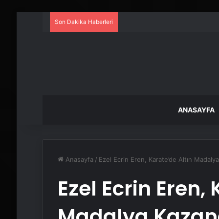
Son Dakika Haberleri
ANASAYFA
Anasayfa
/
Ezel Ecrin Eren, Karate’de Altın Madaly
Ezel Ecrin Eren,
Madalya Kazan