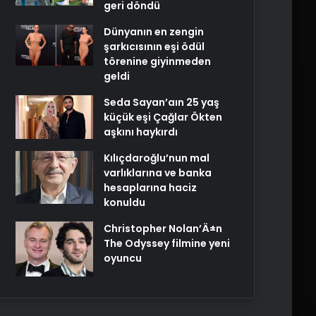
geri döndü
Dünyanın en zengin
şarkıcısının eşi ödül
törenine giyinmeden
geldi
Seda Sayan’aın 25 yaş
küçük eşi Çağlar Ökten
aşkını haykırdı
Kılıçdaroğlu’nun mal
varlıklarına ve banka
hesaplarına haciz
konuldu
Christopher Nolan’Ä±n
The Odyssey filmine yeni
oyuncu