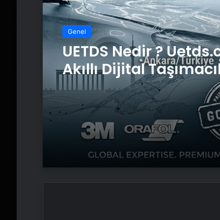
Genel
UETDS Nedir ? Uetds.
Akıllı Dijital Taşımacı
Yazılımı