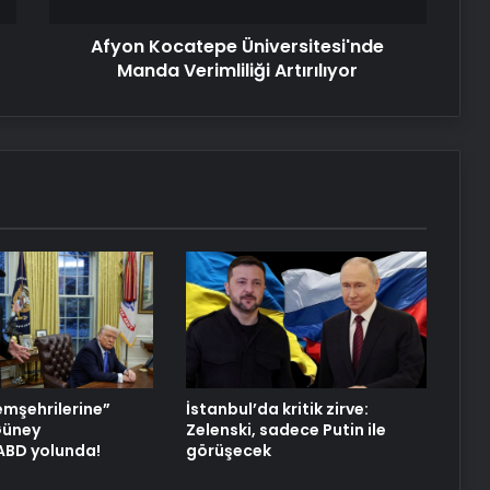
Reklam Ajansı, SEO Ajansı ve Web
Tasarım Ajansı
Afyon Kocatepe Üniversitesi'nde
Manda Verimliliği Artırılıyor
UETDS Nedir ? Uetds.com İle Akıllı
Dijital Taşımacılık Yazılımı
Vira Assistance’tan Türkiye
Genelinde Güvenli Araç Taşıma ve
Yol Yardım Atağı
Datahost İle Güvenilir Sunucu
Hizmetleri
Meizu, yeni amiral gemisini sıra dışı
bir şekilde test etti
emşehrilerine”
İstanbul’da kritik zirve:
 Güney
Zelenski, sadece Putin ile
 ABD yolunda!
görüşecek