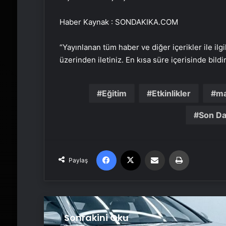
Haber Kaynak : SONDAKIKA.COM
“Yayınlanan tüm haber ve diğer içerikler ile ilgil
üzerinden iletiniz. En kısa süre içerisinde bildi
Eğitim
Etkinlikler
ma
Son Da
Facebook
X
Email'den paylaş
Yaz
Paylaş
Sonrakini Oku