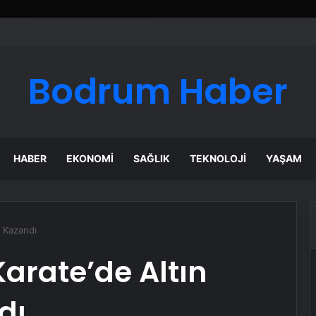
Bodrum Haber
HABER
EKONOMI
SAĞLIK
TEKNOLOJI
YAŞAM
a Kazandı
 Karate’de Altın
dı