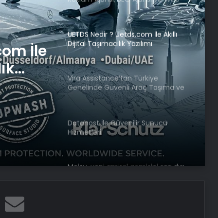
Tasarım Ajansı
UETDS Nedir ? Uetds.com İle Akıllı
Dijital Taşımacılık Yazılımı
com İle
lık
Vira Assistance’tan Türkiye
Genelinde Güvenli Araç Taşıma ve
Yol Yardım Atağı
Datahost İle Güvenilir Sunucu
Hizmetleri
Meizu, yeni amiral gemisini sıra dışı
bir şekilde test etti
Google Android Deprem Uyarı