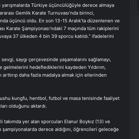
ası yarışmalarda Türkiye üçüncülüğüyle derece almaya
lararası Gemlik Karate Turnuvası’nda birinci,
nda üçüncü oldu. En son 13-15 Aralık’ta düzenlenen ve
rası Karate Şampiyonası’ndaki 7 maçında tüm rakiplerini
uvaya 37 ülkeden 4 bin 39 sporcu katıldı.” ifadelerini
ıp, sevgi, saygı çerçevesinde yaşamalarını sağlamayı,
e gelmelerini hedeflediklerini kaydeden Yıldırım,
ı arttırıp daha fazla madalya almak için ellerinden
hu kungfu, hentbol, futbol ve masa tenisinde faaliyet
ları olduğunu aktardı.
lli takımda yer alan sporcuları Elanur Boykız (13) ve
en şampiyonalarda derece aldığını, öğrencileri geleceğe
Google Android Deprem Uyarı
Sistemi nedir, nasıl kullanılır? Android