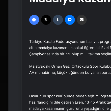
Facebook
X
Tumblr
Messenger
Email'den paylaş
Türkiye Karate Federasyonunun faaliyet progra
altın madalya kazanan ortaokul öğrencisi Ezel 
Şampiyonası’nda birinci olup milli takıma seçilm
Malatya’daki Orhan Gazi Ortaokulu Spor Kulübün
AA muhabirine, küçüklüğünden bu yana sporcu o
Okulunun spor kulübünde beden eğitimi öğretm
hazırlandığını dile getiren Eren, 13-15 Aralık’t
madalya kazanmanın gururunu yaşadığını dile g