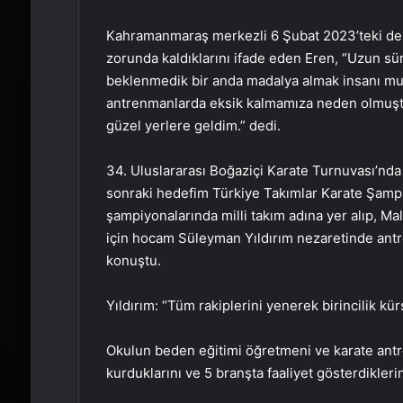
Kahramanmaraş merkezli 6 Şubat 2023’teki de
zorunda kaldıklarını ifade eden Eren, “Uzun sür
beklenmedik bir anda madalya almak insanı mutl
antrenmanlarda eksik kalmamıza neden olmuştu
güzel yerlere geldim.” dedi.
34. Uluslararası Boğaziçi Karate Turnuvası’nda 
sonraki hedefim Türkiye Takımlar Karate Şampi
şampiyonalarında milli takım adına yer alıp, Mal
için hocam Süleyman Yıldırım nezaretinde antr
konuştu.
Yıldırım: “Tüm rakiplerini yenerek birincilik kü
Okulun beden eğitimi öğretmeni ve karate antr
kurduklarını ve 5 branşta faaliyet gösterdiklerin