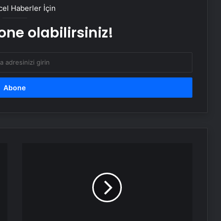
Sistemi nedir, nasıl kullanılır? Android
el Haberler İçin
Deprem Uyarı Sistemi Açma
Adımları!
ne olabilirsiniz!
Ambulans uçak dağlık bölgeye
düştü: Hasta da doktor da öldü
Google,10 yıl sonra logosunu
değiştirdi: İşte yeni tasarım
BM binasının ilginç sistemi: Nehir
suyuyla soğutuluyor!
Afyon
Kocatepe
Üniversitesi'nde
Dünya’nın sonu için tarih verildi:
Manda
“Korktuğumuzdan daha erken”
Verimliliği
Artırılıyor
Serjoy : Dijital Medya Ajansı, Google