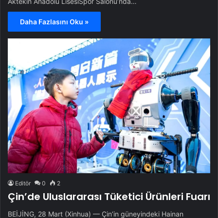
Aktekin Anadolu LisesiSpor Salonu’nda…
Daha Fazlasını Oku »
Editör
0
2
Çin’de Uluslararası Tüketici Ürünleri Fuarı
BEİJİNG, 28 Mart (Xinhua) — Çin’in güneyindeki Hainan