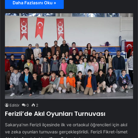
Daha Fazlasını Oku »
Editör
0
2
Ferizli’de Akıl Oyunları Turnuvası
Sakarya’nın Ferizli ilçesinde ilk ve ortaokul öğrencileri için akıl
ve zeka oyunları turnuvası gerçekleştirildi. Ferizli Fikret-İsmet