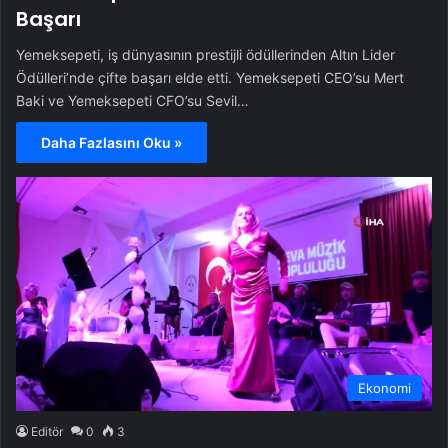
Başarı
Yemeksepeti, iş dünyasının prestijli ödüllerinden Altın Lider
Ödülleri’nde çifte başarı elde etti. Yemeksepeti CEO’su Mert
Baki ve Yemeksepeti CFO’su Sevil…
Daha Fazlasını Oku »
Ekonomi
Editör
0
3