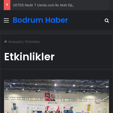
UETDS Nedir ? Uetds.com İle Akıllı Dijital Taşımacılık Yazılımı
Bodrum Haber
Menü
A
Anasayfa
/
Etkinlikler
Etkinlikler