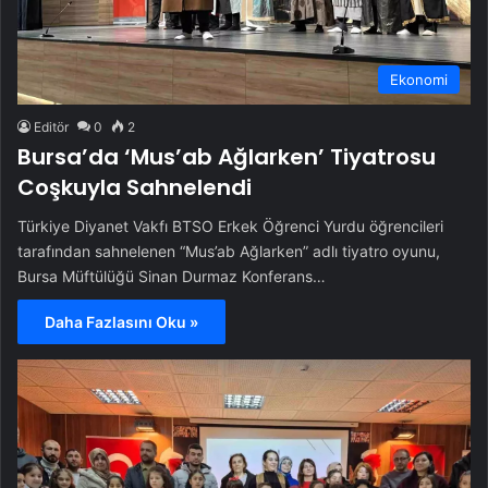
Ekonomi
Editör
0
2
Bursa’da ‘Mus’ab Ağlarken’ Tiyatrosu
Coşkuyla Sahnelendi
Türkiye Diyanet Vakfı BTSO Erkek Öğrenci Yurdu öğrencileri
tarafından sahnelenen “Mus’ab Ağlarken” adlı tiyatro oyunu,
Bursa Müftülüğü Sinan Durmaz Konferans…
Daha Fazlasını Oku »