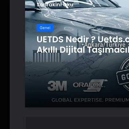
Sonrakini Oku
Genel
Vira Assistance’tan 
Genelinde Güvenli A
Taşıma ve Yol Yardı