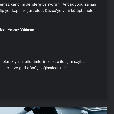
Ambulans uçak dağlık bölgeye
 istemez kendimi derslere veriyorum. Ancak çoğu zaman
düştü: Hasta da doktor da öldü
ip yer kapmak şart oldu. Düzce’ye yeni kütüphaneler
Google,10 yıl sonra logosunu
değiştirdi: İşte yeni tasarım
Yavuz Yıldırım
BM binasının ilginç sistemi: Nehir
suyuyla soğutuluyor!
i olarak yasal bildirimlerinizi bize iletişim sayfası
rimlerinize geri dönüş sağlanılacaktır.”
Dünya’nın sonu için tarih verildi:
“Korktuğumuzdan daha erken”
Serjoy : Dijital Medya Ajansı, Google
Reklam Ajansı, SEO Ajansı ve Web
Tasarım Ajansı