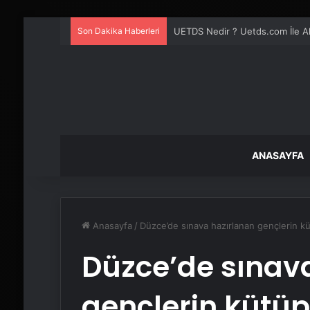
Son Dakika Haberleri
UETDS Nedir ? Uetds.com İle Akıll
ANASAYFA
Anasayfa
/
Düzce’de sınava hazırlanan gençlerin 
Düzce’de sınav
gençlerin kütü