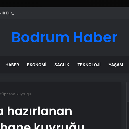
ı Dijital Taşımacılık Yazılımı
Bodrum Haber
HABER
EKONOMI
SAĞLIK
TEKNOLOJI
YAŞAM
kütüphane kuyruğu
a hazırlanan
phane kuyruğu