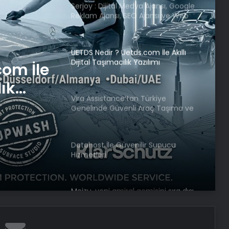
UETDS Nedir ? Uetds.com İle Akıllı
Dijital Taşımacılık Yazılımı
Vira Assistance’tan Türkiye
Genelinde Güvenli Araç Taşıma ve
Türkiye
Yol Yardım Atağı
raç
Datahost İle Güvenilir Sunucu
m Atağı
Hizmetleri
Meizu, yeni amiral gemisini sıra dışı
bir şekilde test etti
Google Android Deprem Uyarı
Sistemi nedir, nasıl kullanılır? Android
Deprem Uyarı Sistemi Açma
Adımları!