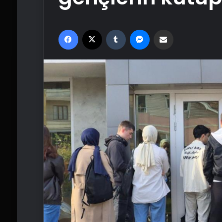
Facebook
X
Tumblr
Messenger
Email'den paylaş