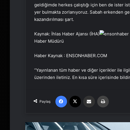
geldiğimde herkes çalıştığı için ben de ister
yer bulmakta zorlanıyoruz. Sabah erkenden gel
kazandırılması şart.
Kaynak: İhlas Haber Ajansı (İHA)
Haber Müdürü
Haber Kaynak : ENSONHABER.COM
“Yayınlanan tüm haber ve diğer içerikler ile ilgil
üzerinden iletiniz. En kısa süre içerisinde bildi
Facebook
X
Email'den paylaş
Yaz
Paylaş