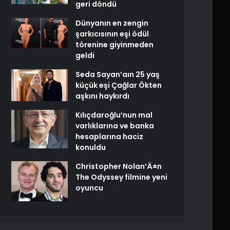
geri döndü
Dünyanın en zengin
şarkıcısının eşi ödül
törenine giyinmeden
geldi
Seda Sayan’aın 25 yaş
küçük eşi Çağlar Ökten
aşkını haykırdı
Kılıçdaroğlu’nun mal
varlıklarına ve banka
hesaplarına haciz
konuldu
Christopher Nolan’Ä±n
The Odyssey filmine yeni
oyuncu