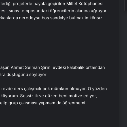
diği projelerle hayata geçirilen Millet Kütüphanesi,
esi, sınav temposundaki öğrencilerin akınına uğruyor.
 mekanlarda neredeyse boş sandalye bulmak imkânsız
nlaşan Ahmet Selman Şirin, evdeki kalabalık ortamdan
lara düştüğünü söylüyor:
arı evde ders çalışmak pek mümkün olmuyor. O yüzden
liyorum. Sessizlik ve düzen beni motive ediyor,
a gelip grup çalışması yapmam da öğrenmemi