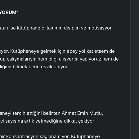
IYORUM”
tan ise kütüphane ortamının disiplin ve motivasyon
r:
ıyor. Kütüphaneye gelmek için epey yol kat etsem de
rup çalışmalarıyla hem bilgi alışverişi yapıyoruz hem de
dığımı bilmek beni teşvik ediyor.
Google Android Deprem Uyarı
aneyi tercih ettiğini belirten Ahmet Emin Mutlu,
Sistemi nedir, nasıl kullanılır? Android
 sayısına artık yetmediğine dikkat çekiyor:
Deprem Uyarı Sistemi Açma
Adımları!
bir konsantrasyon sağlanamıyor. Kütüphaneye