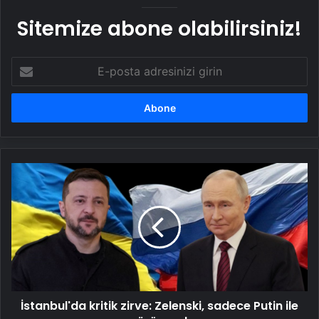
Sitemize abone olabilirsiniz!
E-
posta
adresinizi
girin
İstanbul'da
kritik
zirve:
Zelenski,
sadece
Putin
ile
görüşecek
İstanbul'da kritik zirve: Zelenski, sadece Putin ile