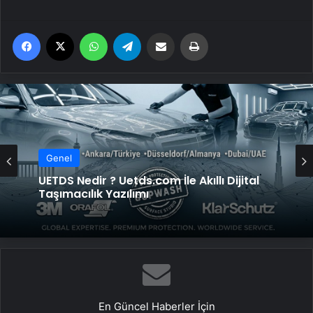
Facebook
X
WhatsApp
Telegram
Email'den paylaş
Yaz
Genel
UETDS Nedir ? Uetds.com İle Akıllı Dijital
Taşımacılık Yazılımı
En Güncel Haberler İçin