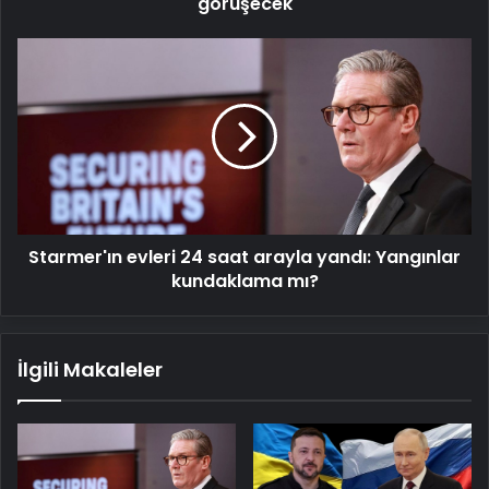
görüşecek
Starmer'ın
evleri
24
saat
arayla
yandı:
Yangınlar
kundaklama
mı?
Starmer'ın evleri 24 saat arayla yandı: Yangınlar
kundaklama mı?
İlgili Makaleler