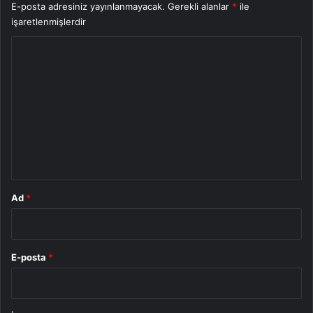
E-posta adresiniz yayınlanmayacak.
Gerekli alanlar
*
ile
işaretlenmişlerdir
Y
o
r
u
m
*
Ad
*
E-posta
*