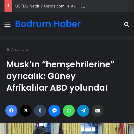
UETDS Nedir ? Uetds.com İle Akıllı Dijital Taşımacılık Yazılımı
Bodrum Haber
Menü
A
Anasayfa
Musk’ın “hemşehrilerine”
ayrıcalık: Güney
Afrikalılar ABD yolunda!
Facebook
X
Tumblr
Messenger
WhatsApp
Telegram
Email'den paylaş