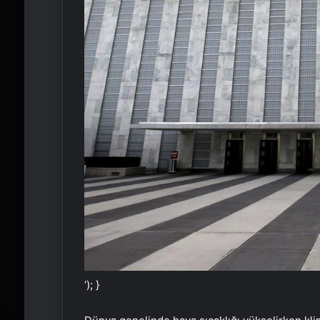
‘); }