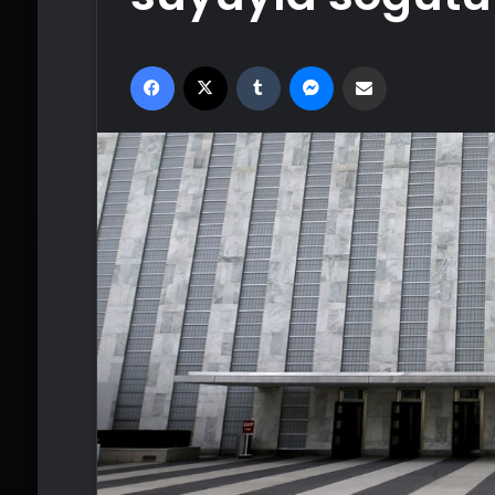
Facebook
X
Tumblr
Messenger
Email'den paylaş