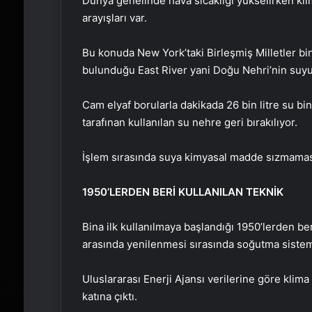
Dünya genelinde hava sıcaklığı yükselirken klim
arayışları var.
Bu konuda New York’taki Birleşmiş Milletler bin
bulunduğu East River yani Doğu Nehri’nin suyu
Cam elyaf borularla dakikada 26 bin litre su b
tarafınan kullanılan su nehre geri bırakılıyor.
İşlem sırasında suya kimyasal madde sızmaması
1950’LERDEN BERİ KULLANILAN TEKNİK
Bina ilk kullanılmaya başlandığı 1950’lerden ber
arasında yenilenmesi sırasında soğutma sistemi
Uluslararası Enerji Ajansı verilerine göre klima
katına çıktı.