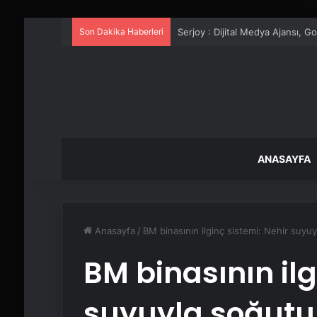
Son Dakika Haberleri
UETDS Nedir ? Uetds.com İle Akıll
ANASAYFA
Anasayfa
/
BM binasının ilginç sistemi: Nehir suyu
BM binasının ilg
suyuyla soğutu