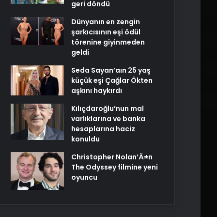
geri döndü
Dünyanın en zengin
şarkıcısının eşi ödül
törenine giyinmeden
geldi
Seda Sayan’aın 25 yaş
küçük eşi Çağlar Ökten
aşkını haykırdı
Kılıçdaroğlu’nun mal
varlıklarına ve banka
hesaplarına haciz
konuldu
Christopher Nolan’Ä±n
The Odyssey filmine yeni
oyuncu