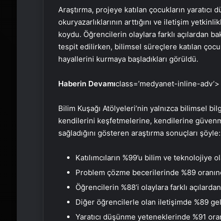
Araştırma, projeye katılan çocukların yaratıcı 
okuryazarlıklarının arttığını ve iletişim yetkinl
koydu. Öğrencilerin olaylara farklı açılardan b
tespit edilirken, bilimsel süreçlere katılan ço
hayallerini kurmaya başladıkları görüldü.
Haberin Devamı
class=’medyanet-inline-adv’>
Bilim Kuşağı Atölyeleri’nin yalnızca bilimsel b
kendilerini keşfetmelerine, kendilerine güven
sağladığını gösteren araştırma sonuçları şöyle:
Katılımcıların %99’u bilim ve teknolojiye olan
Problem çözme becerilerinde %89 oranınd
Öğrencilerin %88’i olaylara farklı açılardan 
Diğer öğrencilerle olan iletişimde %89 gel
Yaratıcı düşünme yeteneklerinde %91 oran