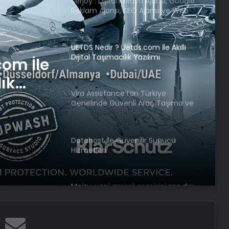
Serjoy : Dijital Medya Ajansı, Google
Reklam Ajansı, SEO Ajansı ve Web
Tasarım Ajansı
UETDS Nedir ? Uetds.com İle Akıllı
Dijital Taşımacılık Yazılımı
com İle
lık
Vira Assistance’tan Türkiye
Genelinde Güvenli Araç Taşıma ve
Yol Yardım Atağı
Datahost İle Güvenilir Sunucu
Hizmetleri
Meizu, yeni amiral gemisini sıra dışı
bir şekilde test etti