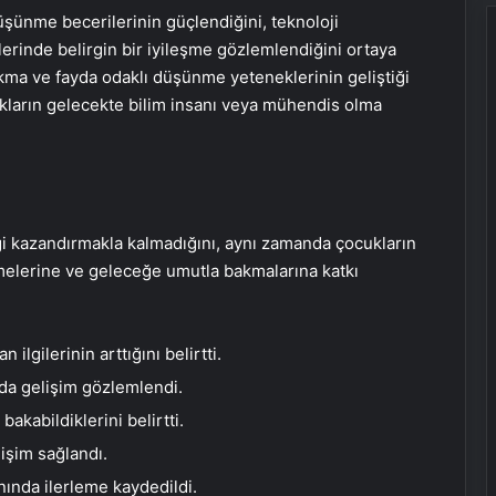
düşünme becerilerinin güçlendiğini, teknoloji
iklerinde belirgin bir iyileşme gözlemlendiğini ortaya
akma ve fayda odaklı düşünme yeteneklerinin geliştiği
cukların gelecekte bilim insanı veya mühendis olma
ilgi kazandırmakla kalmadığını, aynı zamanda çocukların
melerine ve geleceğe umutla bakmalarına katkı
 ilgilerinin arttığını belirtti.
a gelişim gözlemlendi.
bakabildiklerini belirtti.
işim sağlandı.
ında ilerleme kaydedildi.
Google Android Deprem Uyarı