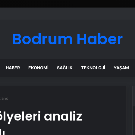
Bodrum Haber
HABER
EKONOMI
SAĞLIK
TEKNOLOJI
YAŞAM
klandı
lyeleri analiz
ı