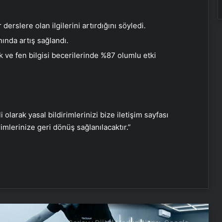
Sistemi nedir, nasıl kullanılır? Android
Deprem Uyarı Sistemi Açma
derslere olan ilgilerini artırdığını söyledi.
Adımları!
ında artış sağlandı.
Ambulans uçak dağlık bölgeye
düştü: Hasta da doktor da öldü
ve fen bilgisi becerilerinde %87 olumlu etki
Google,10 yıl sonra logosunu
değiştirdi: İşte yeni tasarım
i olarak yasal bildirimlerinizi bize iletişim sayfası
rimlerinize geri dönüş sağlanılacaktır.”
BM binasının ilginç sistemi: Nehir
suyuyla soğutuluyor!
Dünya’nın sonu için tarih verildi:
“Korktuğumuzdan daha erken”