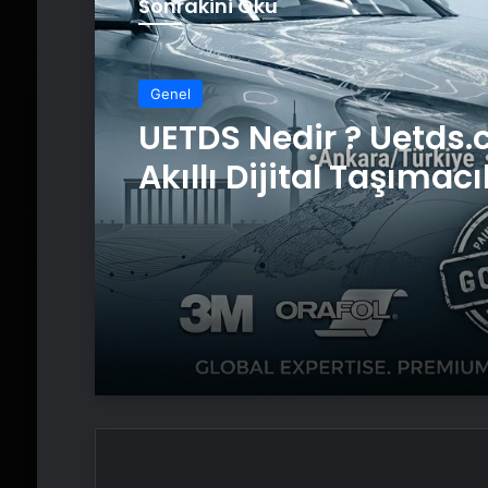
Sonrakini Oku
Genel
UETDS Nedir ? Uetds.
Akıllı Dijital Taşımacı
Yazılımı