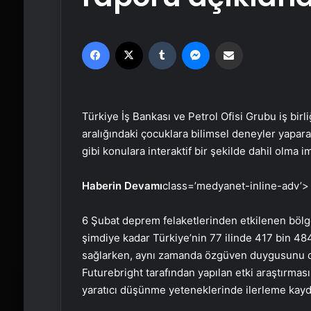
Facebook
X
Tumblr
Messenger
Email'den paylaş
Türkiye İş Bankası ve Petrol Ofisi Grubu iş birli
aralığındaki çocuklara bilimsel deneyler yapara
gibi konulara interaktif bir şekilde dahil olma 
Haberin Devamı
class=’medyanet-inline-adv’>
6 Şubat deprem felaketlerinden etkilenen bölg
şimdiye kadar Türkiye’nin 77 ilinde 417 bin 484
sağlarken, aynı zamanda özgüven duygusunu da 
Futurebright tarafından yapılan etki araştırması
yaratıcı düşünme yeteneklerinde ilerleme kayde