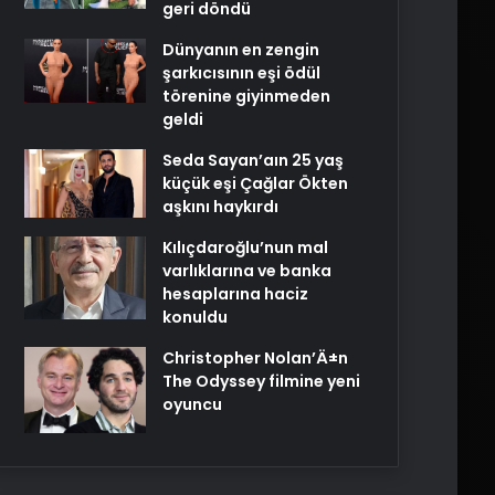
geri döndü
Dünyanın en zengin
şarkıcısının eşi ödül
törenine giyinmeden
geldi
Seda Sayan’aın 25 yaş
küçük eşi Çağlar Ökten
aşkını haykırdı
Kılıçdaroğlu’nun mal
varlıklarına ve banka
hesaplarına haciz
konuldu
Christopher Nolan’Ä±n
The Odyssey filmine yeni
oyuncu