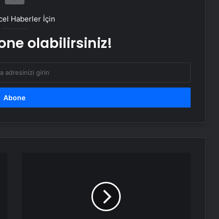
Google Android Deprem Uyarı
Sistemi nedir, nasıl kullanılır? Android
el Haberler İçin
Deprem Uyarı Sistemi Açma
Adımları!
ne olabilirsiniz!
Ambulans uçak dağlık bölgeye
düştü: Hasta da doktor da öldü
Google,10 yıl sonra logosunu
değiştirdi: İşte yeni tasarım
BM binasının ilginç sistemi: Nehir
suyuyla soğutuluyor!
DÜnyaca
ünlü
aktör
Dünya’nın sonu için tarih verildi:
Gerard
“Korktuğumuzdan daha erken”
Depardieu,
cinsel
taciz