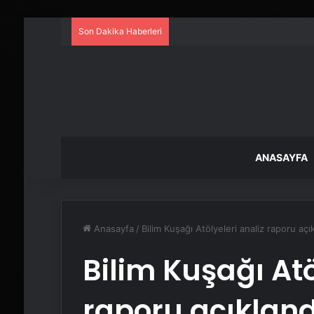
Son Dakika Haberleri
ANASAYFA
Anasayfa
/
Bilim Kuşağı Atölyeleri analiz raporu açı
Bilim Kuşağı Atö
raporu açıkland