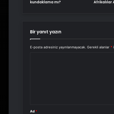
kundaklama mı?
Afrikalılar
Bir yanıt yazın
E-posta adresiniz yayınlanmayacak.
Gerekli alanlar
*
i
Y
o
r
u
m
*
Ad
*