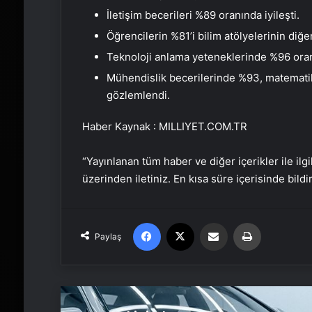
İletişim becerileri %89 oranında iyileşti.
Öğrencilerin %81’i bilim atölyelerinin diğer 
Teknoloji anlama yeteneklerinde %96 oran
Mühendislik becerilerinde %93, matematik 
gözlemlendi.
Haber Kaynak : MILLIYET.COM.TR
“Yayınlanan tüm haber ve diğer içerikler ile ilgil
üzerinden iletiniz. En kısa süre içerisinde bildi
Facebook
X
Email'den paylaş
Yaz
Paylaş