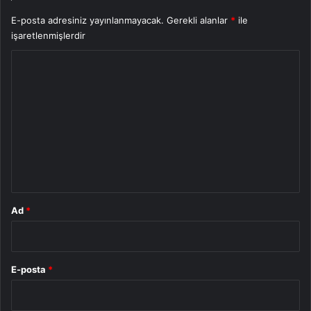
E-posta adresiniz yayınlanmayacak.
Gerekli alanlar
*
ile
işaretlenmişlerdir
Y
o
r
u
m
*
Ad
*
E-posta
*