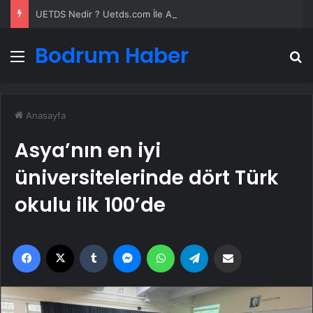
UETDS Nedir ? Uetds.com İle Akıllı Dijital Taşımacılık Yazılımı
Bodrum Haber
Menü
A
Anasayfa
Asya’nın en iyi
üniversitelerinde dört Türk
okulu ilk 100’de
Facebook
X
Tumblr
Messenger
WhatsApp
Telegram
Email'den paylaş