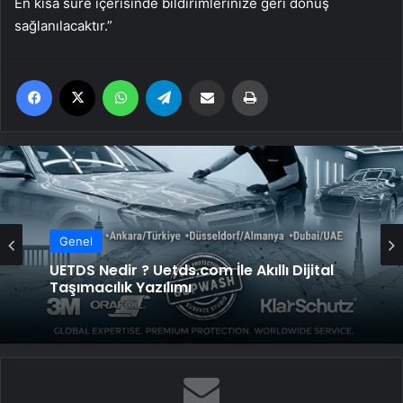
En kısa süre içerisinde bildirimlerinize geri dönüş
sağlanılacaktır.”
Facebook
X
WhatsApp
Telegram
Email'den paylaş
Yaz
Genel
UETDS Nedir ? Uetds.com İle Akıllı Dijital
Taşımacılık Yazılımı