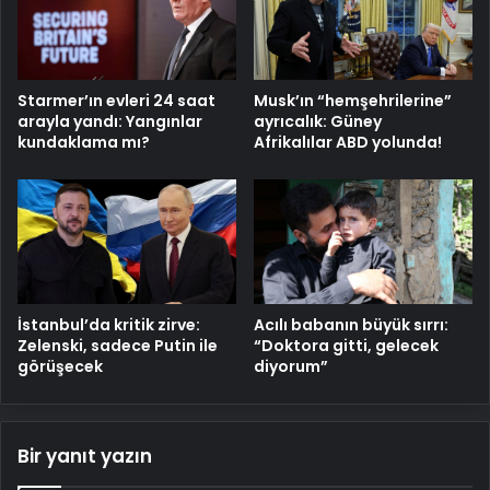
Starmer’ın evleri 24 saat
Musk’ın “hemşehrilerine”
arayla yandı: Yangınlar
ayrıcalık: Güney
kundaklama mı?
Afrikalılar ABD yolunda!
Acılı babanın büyük sırrı:
İstanbul’da kritik zirve:
“Doktora gitti, gelecek
Zelenski, sadece Putin ile
diyorum”
görüşecek
Bir yanıt yazın