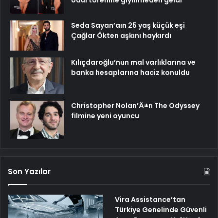
ödül törenine giyinmeden geldi
Seda Sayan’aın 25 yaş küçük eşi
Çağlar Ökten aşkını haykırdı
Kılıçdaroğlu’nun mal varlıklarına ve
banka hesaplarına haciz konuldu
Christopher Nolan’Ä±n The Odyssey
filmine yeni oyuncu
Son Yazılar
Vira Assistance’tan
Türkiye Genelinde Güvenli