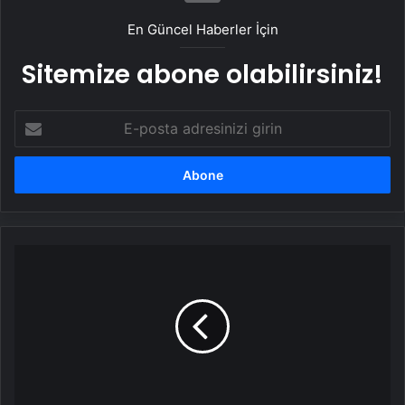
En Güncel Haberler İçin
Sitemize abone olabilirsiniz!
E-
posta
adresinizi
girin
Öğretmen
atamaları
için
başvurular
bugün
başlıyor