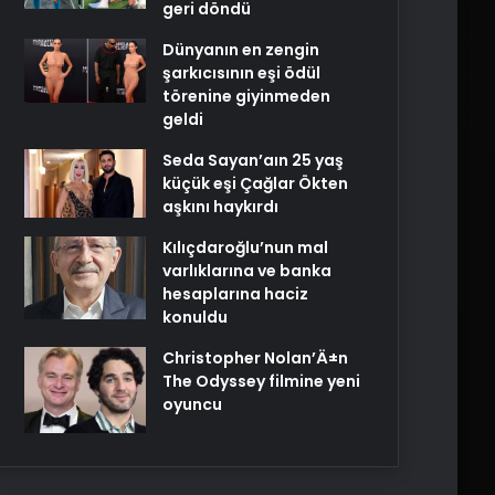
geri döndü
Dünyanın en zengin
şarkıcısının eşi ödül
törenine giyinmeden
geldi
Seda Sayan’aın 25 yaş
küçük eşi Çağlar Ökten
aşkını haykırdı
Kılıçdaroğlu’nun mal
varlıklarına ve banka
hesaplarına haciz
konuldu
Christopher Nolan’Ä±n
The Odyssey filmine yeni
oyuncu