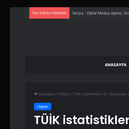
Son Dakika Haberleri
UETDS Nedir ? Uetds.com İle Akıll
ANASAYFA
Anasayfa
/
Haber
/
TÜİK istatistikleri ile Türkiye
Haber
TÜİK istatistikle