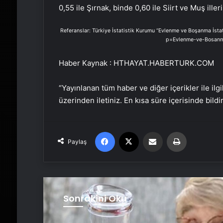
0,55 ile Şırnak, binde 0,60 ile Siirt ve Muş illeri
Referanslar: Türkiye İstatistik Kurumu “Evlenme ve Boşanma İstati
p=Evlenme-ve-Bosanma
Haber Kaynak : HTHAYAT.HABERTURK.COM
“Yayınlanan tüm haber ve diğer içerikler ile ilgil
üzerinden iletiniz. En kısa süre içerisinde bildi
Facebook
X
Email'den paylaş
Yaz
Paylaş
Sonrakini Oku