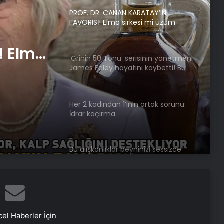
PROF. DR. CANAN KARATAY’IN
FAVORİSİ! Elma sirkesi mi üzüm
sirkesi mi? ‘Kalp sağlığını destekliyor,
zayıflamaya yardımcı oluyor!’
! Elma
‘Grinin 50 Tonu’ serisinin yönetmeni
si mi?
James Foley hayatını kaybetti! Bu
belirtilere dikkat! BU KANSER SİNSİCE
liyor,
İLERLİYOR
ı
Her 2 kadından 1’inin ortak sorunu:
İdrar kaçırma
Bu alışkanlıklar beyninizi sessizce
yok ediyor!
Ağız gargarası kullananlar dikkat!
el Haberler İçin