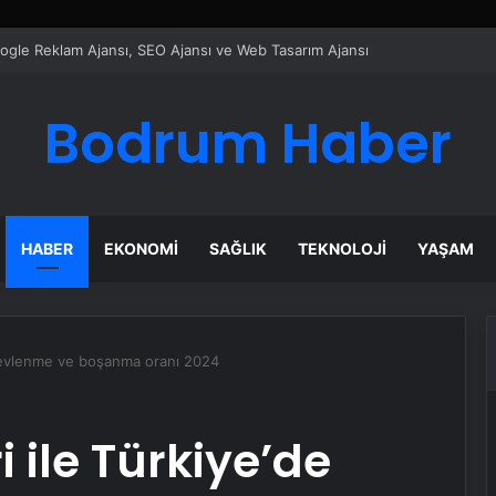
ı Dijital Taşımacılık Yazılımı
Bodrum Haber
HABER
EKONOMI
SAĞLIK
TEKNOLOJI
YAŞAM
’de evlenme ve boşanma oranı 2024
ri ile Türkiye’de