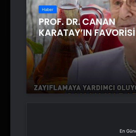
Haber
PROF. DR. CANAN
KARATAY’IN FAVORİSİ
sirkesi mi üzüm sirke
‘Kalp sağlığını destek
zayıflamaya yardımc
oluyor!’
En Günc