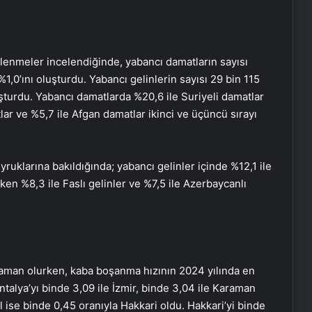
vlenmeler incelendiğinde, yabancı damatların sayısı
1,0’ını oluşturdu. Yabancı gelinlerin sayısı 29 bin 115
şturdu. Yabancı damatlarda %20,6 ile Suriyeli damatlar
lar ve %5,7 ile Afgan damatlar ikinci ve üçüncü sırayı
yruklarına bakıldığında; yabancı gelinler içinde %12,1 ile
rken %8,3 ile Faslı gelinler ve %7,5 ile Azerbaycanlı
aman olurken, kaba boşanma hızının 2024 yılında en
Ağız gargarası kullananlar dikkat!
ntalya’yı binde 3,09 ile İzmir, binde 3,04 ile Karaman
 ise binde 0,45 oranıyla Hakkari oldu. Hakkari’yi binde