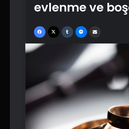
evlenme ve boş
Facebook
X
Tumblr
Messenger
Email'den paylaş