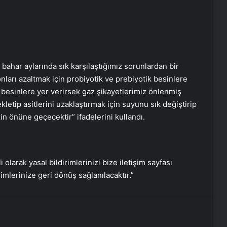
bahar aylarında sık karşılaştığımız sorunlardan bir
nları azaltmak için probiyotik ve prebiyotik besinlere
i besinlere yer verirsek gaz şikayetlerimiz önlenmiş
kletip asitlerini uzaklaştırmak için suyunu sık değiştirip
zin önüne geçecektir” ifadelerini kullandı.
Çikolata kisti sandığınızdan daha
tehlikeli!
i olarak yasal bildirimlerinizi bize iletişim sayfası
rimlerinize geri dönüş sağlanılacaktır.”
PROF. DR. CANAN KARATAY’IN
FAVORİSİ! Elma sirkesi mi üzüm
sirkesi mi? ‘Kalp sağlığını destekliyor,
zayıflamaya yardımcı oluyor!’