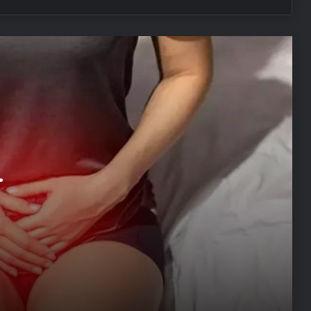
‘Grinin 50 Tonu’ serisinin yönetmeni
James Foley hayatını kaybetti! Bu
belirtilere dikkat! BU KANSER SİNSİCE
İLERLİYOR
Her 2 kadından 1’inin ortak sorunu:
İdrar kaçırma
Bu alışkanlıklar beyninizi sessizce yok
ediyor!
Ağız gargarası kullananlar dikkat!
Doğu Karadeniz’de kene alarmı! İlk
vaka görüldü… “Kurban Bayramı
dönemine çok dikkat etmek
gerekiyor, çünkü…”
Kuru öksürük deyip geçmeyin! Bu