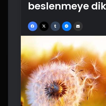
beslenmeye dik
Facebook
X
Tumblr
Messenger
Email'den paylaş