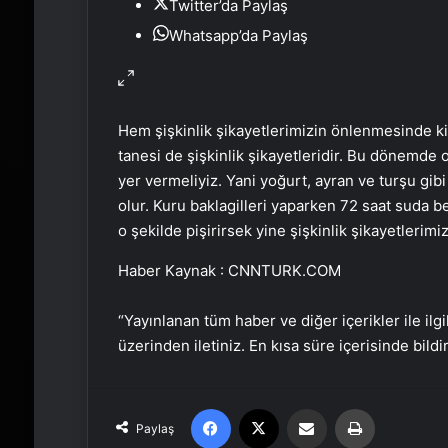
Twitter’da Paylaş
Whatsapp’da Paylaş
Hem şişkinlik şikayetlerimizin önlenmesinde ki 
tanesi de şişkinlik şikayetleridir. Bu dönemde o
yer vermeliyiz. Yani yoğurt, ayran ve turşu gib
olur. Kuru baklagilleri yaparken 72 saat suda be
o şekilde pişirirsek yine şişkinlik şikayetlerimi
Haber Kaynak : CNNTURK.COM
“Yayınlanan tüm haber ve diğer içerikler ile ilgil
üzerinden iletiniz. En kısa süre içerisinde bildi
Facebook
X
Email'den paylaş
Yaz
Paylaş