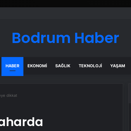
Bodrum Haber
HABER
EKONOMI
SAĞLIK
TEKNOLOJI
YAŞAM
eye dikkat
 baharda