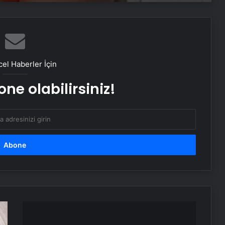
ölümcül durumun belirtisi olabilir…
Çörek otu yağını böyle tüketmek
kanseri yok ediyor!
el Haberler İçin
ne olabilirsiniz!
Ünlü şefe büyük şok! Ürettiği cipsler
toplatılıyor! Nedeni belli oldu! Dil ve
yüzde şişme, burun akıntısı,
hapşırma…
Hatalı
park