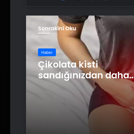
Sonrakini Oku
Haber
Çikolata kisti
sandığınızdan daha
tehlikeli!