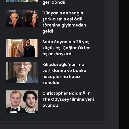
geri döndü
Dünyanın en zengin
şarkıcısının eşi ödül
törenine giyinmeden
geldi
Seda Sayan’aın 25 yaş
küçük eşi Çağlar Ökten
aşkını haykırdı
Kılıçdaroğlu’nun mal
varlıklarına ve banka
hesaplarına haciz
konuldu
Christopher Nolan’Ä±n
The Odyssey filmine yeni
oyuncu