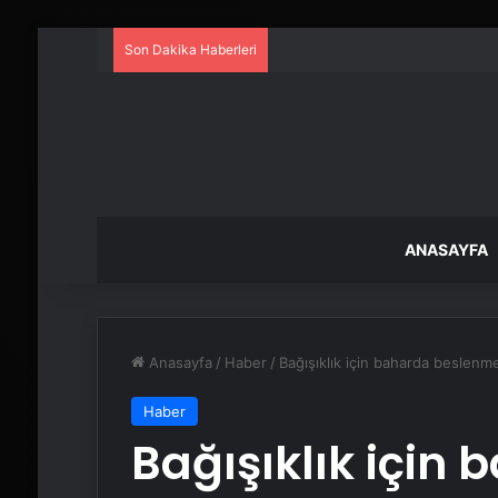
Son Dakika Haberleri
ANASAYFA
Anasayfa
/
Haber
/
Bağışıklık için baharda beslenm
Haber
Bağışıklık için