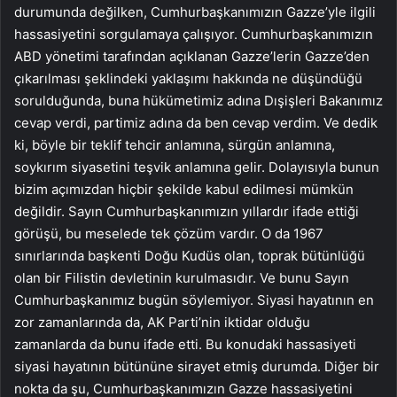
durumunda değilken, Cumhurbaşkanımızın Gazze’yle ilgili
hassasiyetini sorgulamaya çalışıyor. Cumhurbaşkanımızın
ABD yönetimi tarafından açıklanan Gazze’lerin Gazze’den
çıkarılması şeklindeki yaklaşımı hakkında ne düşündüğü
sorulduğunda, buna hükümetimiz adına Dışişleri Bakanımız
cevap verdi, partimiz adına da ben cevap verdim. Ve dedik
ki, böyle bir teklif tehcir anlamına, sürgün anlamına,
soykırım siyasetini teşvik anlamına gelir. Dolayısıyla bunun
bizim açımızdan hiçbir şekilde kabul edilmesi mümkün
değildir. Sayın Cumhurbaşkanımızın yıllardır ifade ettiği
görüşü, bu meselede tek çözüm vardır. O da 1967
sınırlarında başkenti Doğu Kudüs olan, toprak bütünlüğü
olan bir Filistin devletinin kurulmasıdır. Ve bunu Sayın
Cumhurbaşkanımız bugün söylemiyor. Siyasi hayatının en
zor zamanlarında da, AK Parti’nin iktidar olduğu
zamanlarda da bunu ifade etti. Bu konudaki hassasiyeti
siyasi hayatının bütününe sirayet etmiş durumda. Diğer bir
nokta da şu, Cumhurbaşkanımızın Gazze hassasiyetini