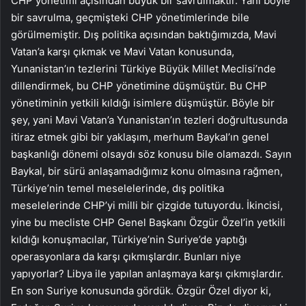
CHP yönetimi açısından büyük bir savrulmaktır. Yani böyle
bir savrulma, geçmişteki CHP yönetimlerinde bile
görülmemiştir. Dış politika açısından baktığımızda, Mavi
Vatan’a karşı çıkmak ve Mavi Vatan konusunda,
Yunanistan’ın tezlerini Türkiye Büyük Millet Meclisi’nde
dillendirmek, bu CHP yönetimine düşmüştür. Bu CHP
yönetiminin yetkili kıldığı isimlere düşmüştür. Böyle bir
şey, yani Mavi Vatan’a Yunanistan’ın tezleri doğrultusunda
itiraz etmek gibi bir yaklaşım, merhum Baykal’ın genel
başkanlığı dönemi olsaydı söz konusu bile olamazdı. Sayın
Baykal, bir sürü anlaşamadığımız konu olmasına rağmen,
Türkiye’nin temel meselelerinde, dış politika
meselelerinde CHP’yi milli bir çizgide tutuyordu. İkincisi,
yine bu mecliste CHP Genel Başkanı Özgür Özel’in yetkili
kıldığı konuşmacılar, Türkiye’nin Suriye’de yaptığı
operasyonlara da karşı çıkmışlardır. Bunları niye
yapıyorlar? Libya ile yapılan anlaşmaya karşı çıkmışlardır.
En son Suriye konusunda gördük. Özgür Özel diyor ki,