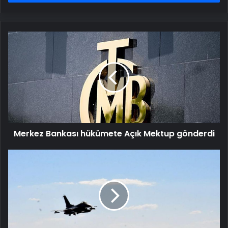
Merkez
Bankası
hükümete
Açık
Mektup
gönderdi
Merkez Bankası hükümete Açık Mektup gönderdi
Hatay
Valiliği'nden
uçak
sesleri
açıklaması