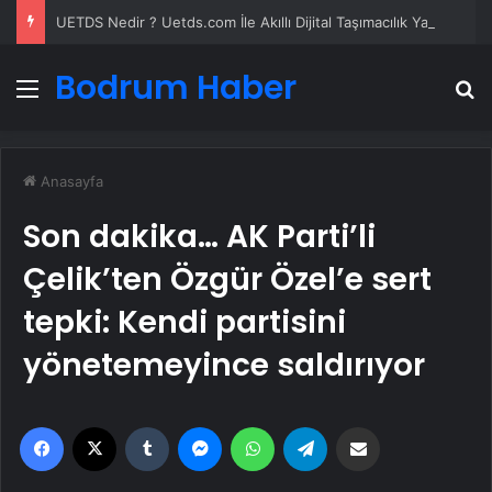
UETDS Nedir ? Uetds.com İle Akıllı Dijital Taşımacılık Yazılımı
Bodrum Haber
Menü
A
Anasayfa
Son dakika… AK Parti’li
Çelik’ten Özgür Özel’e sert
tepki: Kendi partisini
yönetemeyince saldırıyor
Facebook
X
Tumblr
Messenger
WhatsApp
Telegram
Email'den paylaş