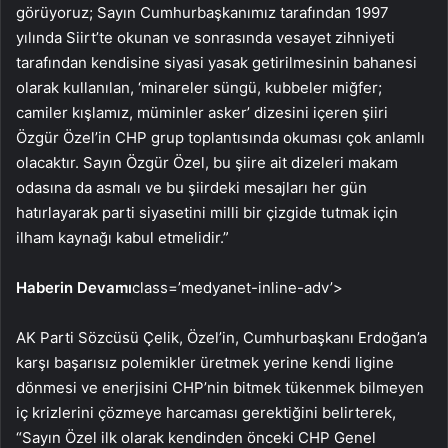
görüyoruz; Sayın Cumhurbaşkanımız tarafından 1997
yılında Siirt’te okunan ve sonrasında vesayet zihniyeti
tarafından kendisine siyasi yasak getirilmesinin bahanesi
olarak kullanılan, ‘minareler süngü, kubbeler miğfer;
camiler kışlamız, müminler asker’ dizesini içeren şiiri
Özgür Özel’in CHP grup toplantısında okuması çok anlamlı
olacaktır. Sayın Özgür Özel, bu şiire ait dizeleri makam
odasına da asmalı ve bu şiirdeki mesajları her gün
hatırlayarak parti siyasetini milli bir çizgide tutmak için
ilham kaynağı kabul etmelidir.”
Haberin Devamı
class=’medyanet-inline-adv’>
AK Parti Sözcüsü Çelik, Özel’in, Cumhurbaşkanı Erdoğan’a
karşı başarısız polemikler üretmek yerine kendi ligine
dönmesi ve enerjisini CHP’nin bitmek tükenmek bilmeyen
iç krizlerini çözmeye harcaması gerektiğini belirterek,
“Sayın Özel ilk olarak kendinden önceki CHP Genel