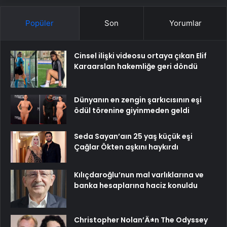
Popüler
Son
Yorumlar
Cinsel ilişki videosu ortaya çıkan Elif
Karaarslan hakemliğe geri döndü
Dünyanın en zengin şarkıcısının eşi
ödül törenine giyinmeden geldi
Seda Sayan’aın 25 yaş küçük eşi
Çağlar Ökten aşkını haykırdı
Kılıçdaroğlu’nun mal varlıklarına ve
banka hesaplarına haciz konuldu
Christopher Nolan’Ä±n The Odyssey