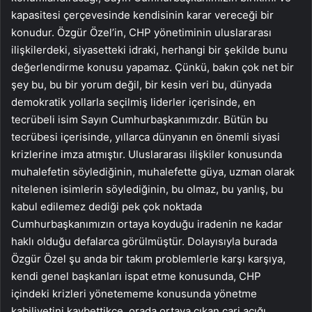
kapasitesi çerçevesinde kendisinin karar vereceği bir
konudur. Özgür Özel’in, CHP yönetiminin uluslararası
ilişkilerdeki, siyasetteki idraki, herhangi bir şekilde bunu
değerlendirme konusu yapamaz. Çünkü, bakın çok net bir
şey bu, bu bir yorum değil, bir kesin veri bu, dünyada
demokratik yollarla seçilmiş liderler içerisinde, en
tecrübeli isim Sayın Cumhurbaşkanımızdır. Bütün bu
tecrübesi içerisinde, yıllarca dünyanın en önemli siyasi
krizlerine imza atmıştır. Uluslararası ilişkiler konusunda
muhalefetin söylediğinin, muhalefette güya, uzman olarak
nitelenen isimlerin söylediğinin, bu olmaz, bu yanlış, bu
kabul edilemez dediği pek çok noktada
Cumhurbaşkanımızın ortaya koyduğu iradenin ne kadar
haklı olduğu defalarca görülmüştür. Dolayısıyla burada
Özgür Özel şu anda bir takım problemlerle karşı karşıya,
kendi genel başkanları ispat etme konusunda, CHP
içindeki krizleri yönetememe konusunda yönetme
kabiliyetini kaybettikçe, orada ortaya çıkan cari açığı