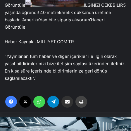
Görüntüle
İLGİNİZİ ÇEKEBİLİR
5
yaşında öğrendi! 40 metrekarelik dükkanda üretime
başladı: ‘Amerika’dan bile sipariş alıyorum’
Haberi
Görüntüle
Haber Kaynak : MILLIYET.COM.TR
“Yayınlanan tüm haber ve diğer içerikler ile ilgili olarak
yasal bildirimlerinizi bize iletişim sayfası üzerinden iletiniz.
En kısa süre içerisinde bildirimlerinize geri dönüş
sağlanılacaktır.”
Facebook
X
WhatsApp
Telegram
Email'den paylaş
Yaz