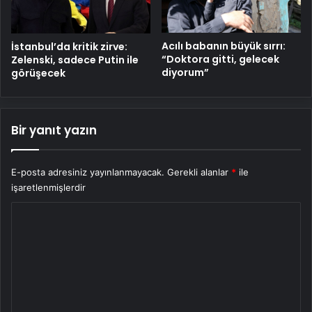
Acılı babanın büyük sırrı:
İstanbul’da kritik zirve:
“Doktora gitti, gelecek
Zelenski, sadece Putin ile
diyorum”
görüşecek
Bir yanıt yazın
E-posta adresiniz yayınlanmayacak.
Gerekli alanlar
*
ile
işaretlenmişlerdir
Y
o
r
u
m