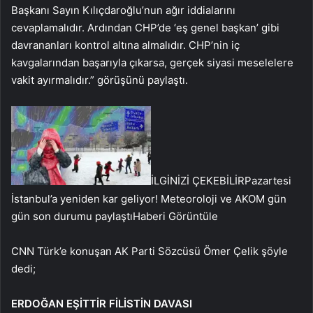
Başkanı Sayın Kılıçdaroğlu’nun ağır iddialarını
cevaplamalıdır. Ardından CHP’de ‘eş genel başkan’ gibi
davrananları kontrol altına almalıdır. CHP’nin iç
kavgalarından başarıyla çıkarsa, gerçek siyasi meselelere
vakit ayırmalıdır.” görüşünü paylaştı.
İLGİNİZİ ÇEKEBİLİR
Pazartesi
İstanbul’a yeniden kar geliyor! Meteoroloji ve AKOM gün
gün son durumu paylaştı
Haberi Görüntüle
CNN Türk’e konuşan AK Parti Sözcüsü Ömer Çelik şöyle
dedi;
ERDOĞAN EŞİTTİR FİLİSTİN DAVASI