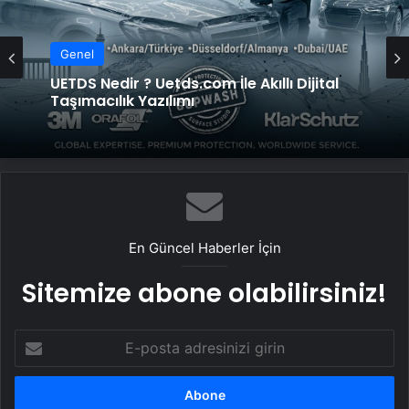
Genel
Genel
Vira Assistance’tan Türkiye Genelinde
Güvenli Araç Taşıma ve Yol Yardım Atağı
UETDS Nedir ? Uetds.com İle Akıllı Dijital
Taşımacılık Yazılımı
En Güncel Haberler İçin
Sitemize abone olabilirsiniz!
E-
posta
adresinizi
girin