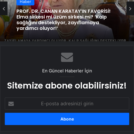
Haber
PROF. DR. CANAN KARATAY’IN FAVORİSİ!
Elma sirkesi mi üzüm sirkesi mi? ‘Kalp
sağlığını destekliyor, zayıflamaya
yardımcı oluyor!’
En Güncel Haberler İçin
Sitemize abone olabilirsiniz!
E-
posta
adresinizi
girin