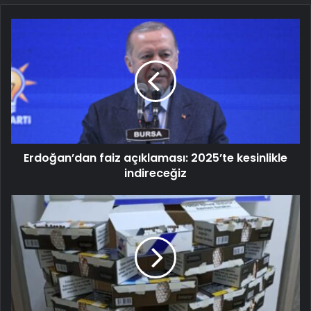
Erdoğan’dan
faiz
açıklaması:
2025’te
kesinlikle
indireceğiz
Erdoğan’dan faiz açıklaması: 2025’te kesinlikle
indireceğiz
Derince’de
5
bin
40
makaron
ele
geçirildi