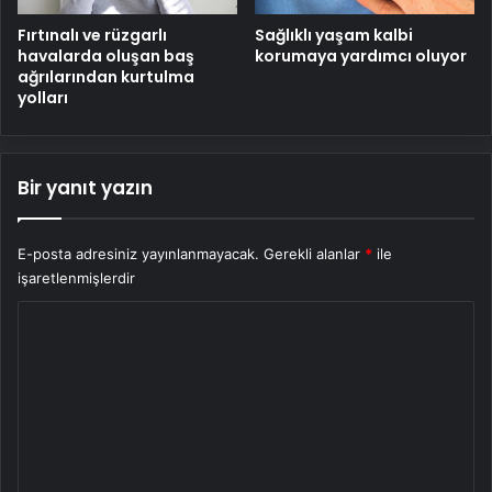
Fırtınalı ve rüzgarlı
Sağlıklı yaşam kalbi
havalarda oluşan baş
korumaya yardımcı oluyor
ağrılarından kurtulma
yolları
Bir yanıt yazın
E-posta adresiniz yayınlanmayacak.
Gerekli alanlar
*
ile
işaretlenmişlerdir
Y
o
r
u
m
*