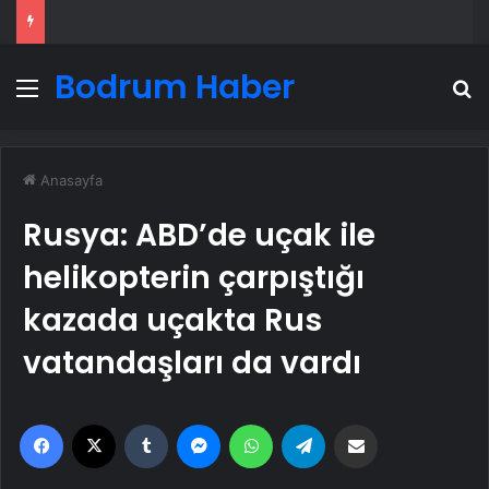
Bodrum Haber
Menü
A
Anasayfa
Rusya: ABD’de uçak ile
helikopterin çarpıştığı
kazada uçakta Rus
vatandaşları da vardı
Facebook
X
Tumblr
Messenger
WhatsApp
Telegram
Email'den paylaş