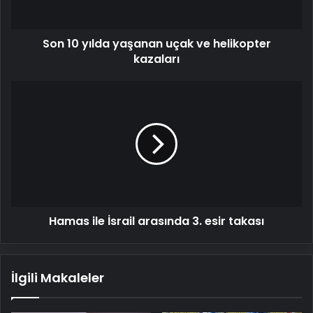
kazaları
Son 10 yılda yaşanan uçak ve helikopter
kazaları
Hamas
ile
İsrail
arasında
3.
esir
takası
Hamas ile İsrail arasında 3. esir takası
İlgili Makaleler