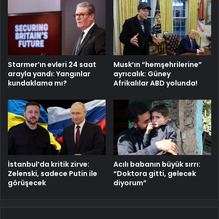
Starmer’ın evleri 24 saat
Musk’ın “hemşehrilerine”
arayla yandı: Yangınlar
ayrıcalık: Güney
kundaklama mı?
Afrikalılar ABD yolunda!
Acılı babanın büyük sırrı:
İstanbul’da kritik zirve:
“Doktora gitti, gelecek
Zelenski, sadece Putin ile
diyorum”
görüşecek