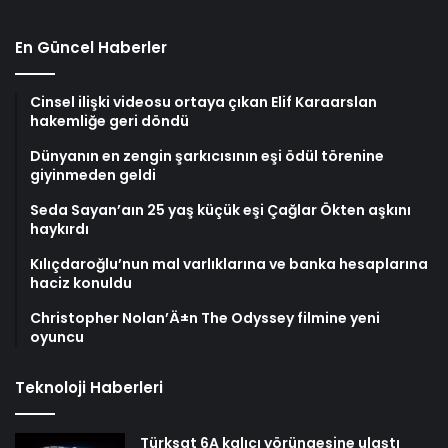
En Güncel Haberler
Cinsel ilişki videosu ortaya çıkan Elif Karaarslan
hakemliğe geri döndü
Dünyanın en zengin şarkıcısının eşi ödül törenine
giyinmeden geldi
Seda Sayan’aın 25 yaş küçük eşi Çağlar Ökten aşkını
haykırdı
Kılıçdaroğlu’nun mal varlıklarına ve banka hesaplarına
haciz konuldu
Christopher Nolan’Ä±n The Odyssey filmine yeni
oyuncu
Teknoloji Haberleri
Türksat 6A kalıcı yörüngesine ulaştı