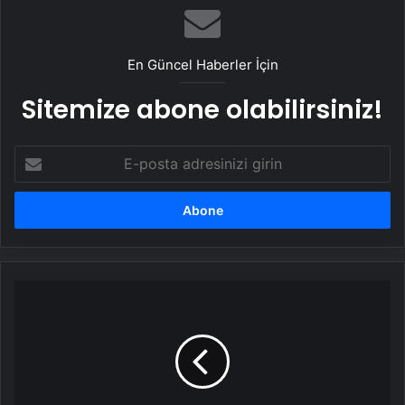
En Güncel Haberler İçin
Sitemize abone olabilirsiniz!
E-
posta
adresinizi
girin
Son
10
yılda
yaşanan
uçak
ve
helikopter