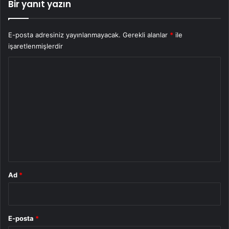
Bir yanıt yazın
E-posta adresiniz yayınlanmayacak.
Gerekli alanlar
*
ile
işaretlenmişlerdir
Y
o
r
u
m
*
Ad
*
E-posta
*