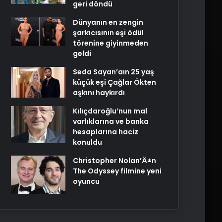
geri döndü
Dünyanın en zengin
şarkıcısının eşi ödül
törenine giyinmeden
geldi
Seda Sayan’aın 25 yaş
küçük eşi Çağlar Ökten
aşkını haykırdı
Kılıçdaroğlu’nun mal
varlıklarına ve banka
hesaplarına haciz
konuldu
Christopher Nolan’Ä±n
The Odyssey filmine yeni
oyuncu