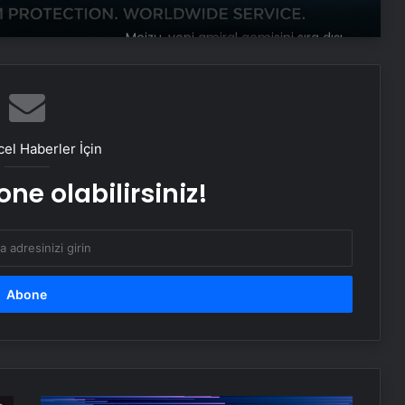
Meizu, yeni amiral gemisini sıra dışı
bir şekilde test etti
Google Android Deprem Uyarı
Sistemi nedir, nasıl kullanılır? Android
el Haberler İçin
Deprem Uyarı Sistemi Açma
Adımları!
ne olabilirsiniz!
Ambulans uçak dağlık bölgeye
düştü: Hasta da doktor da öldü
Google,10 yıl sonra logosunu
değiştirdi: İşte yeni tasarım
BM binasının ilginç sistemi: Nehir
suyuyla soğutuluyor!
PlayStation