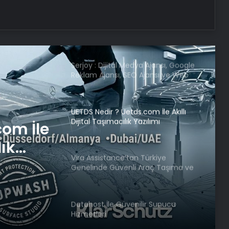
Dünya’nın sonu için tarih verildi:
“Korktuğumuzdan daha erken”
Serjoy : Dijital Medya Ajansı, Google
Reklam Ajansı, SEO Ajansı ve Web
Tasarım Ajansı
UETDS Nedir ? Uetds.com İle Akıllı
Dijital Taşımacılık Yazılımı
com İle
lık
Vira Assistance’tan Türkiye
Genelinde Güvenli Araç Taşıma ve
Yol Yardım Atağı
Datahost İle Güvenilir Sunucu
Hizmetleri