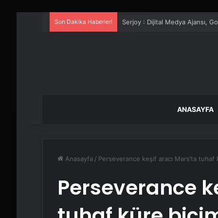
Son Dakika Haberleri
UETDS Nedir ? Uetds.com İle Akıll
ANASAYFA
Anasayfa
/
Perseverance keşif aracı Mars’ta tuhaf 
Perseverance ke
tuhaf küre biçi