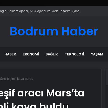
ı Dijital Taşımacılık Yazılımı
Bodrum Haber
HABER
EKONOMI
SAĞLIK
TEKNOLOJI
YAŞAM
küre biçimli kaya buldu
şif aracı Mars’ta
mli kaya buldu