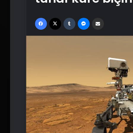
Facebook
X
Tumblr
Messenger
Email'den paylaş