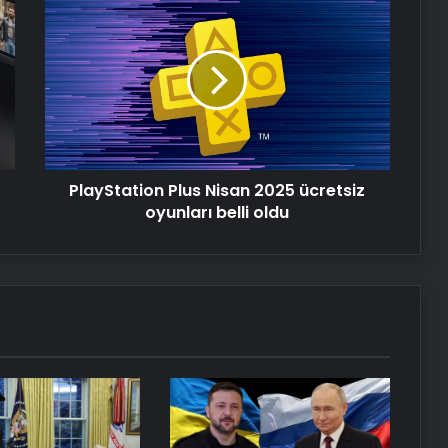
Plus
Nisan
Dünya’nın sonu için tarih verildi:
2025
“Korktuğumuzdan daha erken”
ücretsiz
oyunları
belli
Serjoy : Dijital Medya Ajansı, Google
oldu
Reklam Ajansı, SEO Ajansı ve Web
Tasarım Ajansı
PlayStation Plus Nisan 2025 ücretsiz
oyunları belli oldu
UETDS Nedir ? Uetds.com İle Akıllı
Dijital Taşımacılık Yazılımı
Vira Assistance’tan Türkiye
Genelinde Güvenli Araç Taşıma ve
Yol Yardım Atağı
Datahost İle Güvenilir Sunucu
Hizmetleri