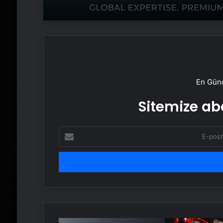
En Günc
Sitemize abo
E-
posta
adresinizi
girin
Xiaomi