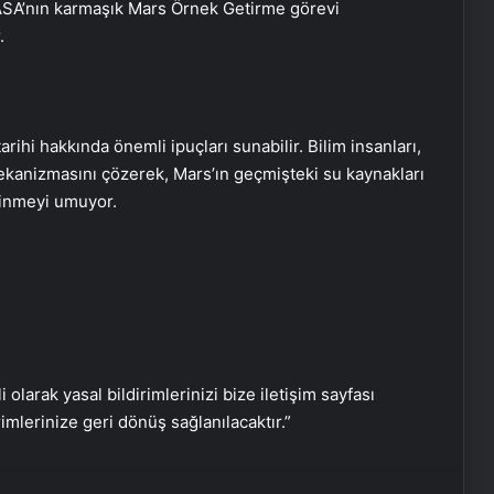
NASA’nın karmaşık Mars Örnek Getirme görevi
.
Google Android Deprem Uyarı
tarihi hakkında önemli ipuçları sunabilir. Bilim insanları,
Sistemi nedir, nasıl kullanılır? Android
kanizmasını çözerek, Mars’ın geçmişteki su kaynakları
Deprem Uyarı Sistemi Açma
Adımları!
dinmeyi umuyor.
Ambulans uçak dağlık bölgeye
düştü: Hasta da doktor da öldü
Google,10 yıl sonra logosunu
değiştirdi: İşte yeni tasarım
i olarak yasal bildirimlerinizi bize iletişim sayfası
rimlerinize geri dönüş sağlanılacaktır.”
BM binasının ilginç sistemi: Nehir
suyuyla soğutuluyor!