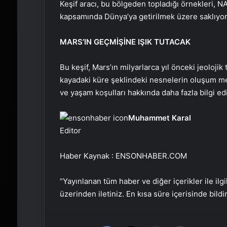
Keşif aracı, bu bölgeden topladığı örnekleri, 
kapsamında Dünya’ya getirilmek üzere saklıyor
MARS’IN GEÇMİŞİNE IŞIK TUTACAK
Bu keşif, Mars’ın milyarlarca yıl önceki jeolojik 
kayadaki küre şeklindeki nesnelerin oluşum me
ve yaşam koşulları hakkında daha fazla bilgi e
Muhammet Karal
Editor
Haber Kaynak : ENSONHABER.COM
“Yayınlanan tüm haber ve diğer içerikler ile ilgil
üzerinden iletiniz. En kısa süre içerisinde bildi
Facebook
X
Email'den paylaş
Yaz