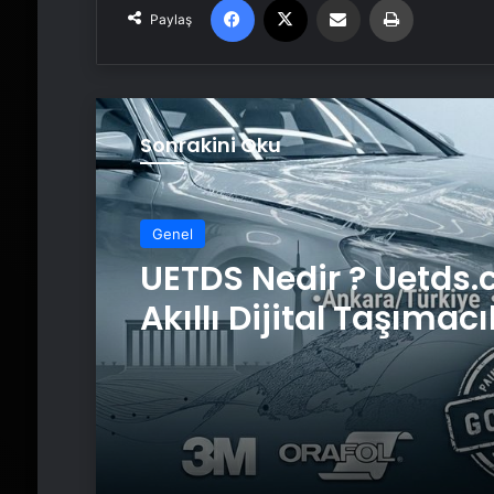
Paylaş
Sonrakini Oku
Genel
UETDS Nedir ? Uetds.
Akıllı Dijital Taşımacı
Yazılımı