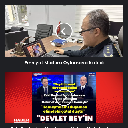
Emniyet
Müdürü
Oylamaya
Katıldı
Emniyet Müdürü Oylamaya Katıldı
Eski
Başbakan
Yardımcısı
Yalçın
Akdoğan'dan
Habertürk'e
açıklamalar