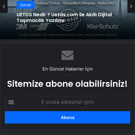
Genel
UETDS Nedir ? Uetds.com İle Akıllı Dijital
Taşımacılık Yazılımı
En Güncel Haberler İçin
Sitemize abone olabilirsiniz!
E-
posta
adresinizi
girin