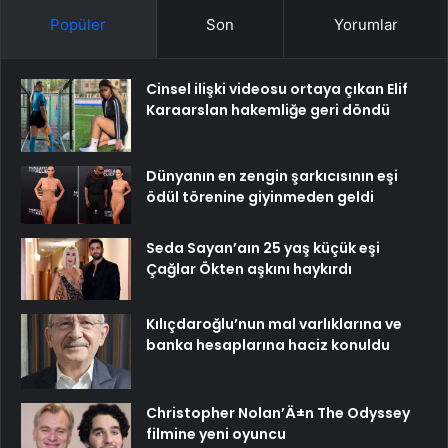
Popüler
Son
Yorumlar
Cinsel ilişki videosu ortaya çıkan Elif
Karaarslan hakemliğe geri döndü
Dünyanın en zengin şarkıcısının eşi
ödül törenine giyinmeden geldi
Seda Sayan’aın 25 yaş küçük eşi
Çağlar Ökten aşkını haykırdı
Kılıçdaroğlu’nun mal varlıklarına ve
banka hesaplarına haciz konuldu
Christopher Nolan’Ä±n The Odyssey
filmine yeni oyuncu