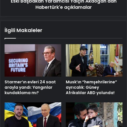
Eski Başbakan Yardımcısı Yalçın Akdoğan'dan
Habertürk'e açıklamalar
İlgili Makaleler
Starmer’ın evleri 24 saat
Musk’ın “hemşehrilerine”
arayla yandı: Yangınlar
ayrıcalık: Güney
kundaklama mı?
Afrikalılar ABD yolunda!