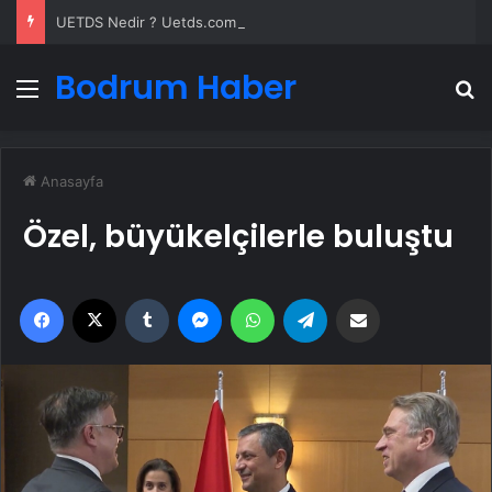
UETDS Nedir ? Uetds.com İle Akıllı Dijital Taşımacılık Yazılımı
Bodrum Haber
Menü
A
Anasayfa
Özel, büyükelçilerle buluştu
Facebook
X
Tumblr
Messenger
WhatsApp
Telegram
Email'den paylaş