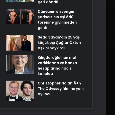
geri döndü
Dünyanın en zengin
şarkıcısının eşi ödül
törenine giyinmeden
geldi
Seda Sayan’aın 25 yaş
küçük eşi Çağlar Ökten
aşkını haykırdı
Kılıçdaroğlu’nun mal
varlıklarına ve banka
hesaplarına haciz
konuldu
Christopher Nolan’Ä±n
The Odyssey filmine yeni
oyuncu