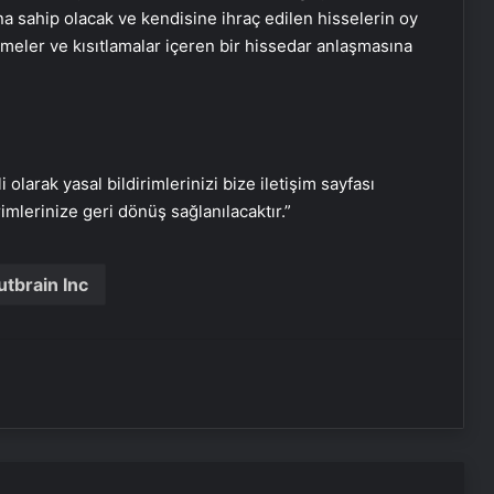
a sahip olacak ve kendisine ihraç edilen hisselerin oy
emeler ve kısıtlamalar içeren bir hissedar anlaşmasına
i olarak yasal bildirimlerinizi bize iletişim sayfası
rimlerinize geri dönüş sağlanılacaktır.”
Serjoy : Dijital Medya Ajansı, Google
Reklam Ajansı, SEO Ajansı ve Web
Tasarım Ajansı
utbrain Inc
UETDS Nedir ? Uetds.com İle Akıllı
Dijital Taşımacılık Yazılımı
Vira Assistance’tan Türkiye
Genelinde Güvenli Araç Taşıma ve
Yol Yardım Atağı