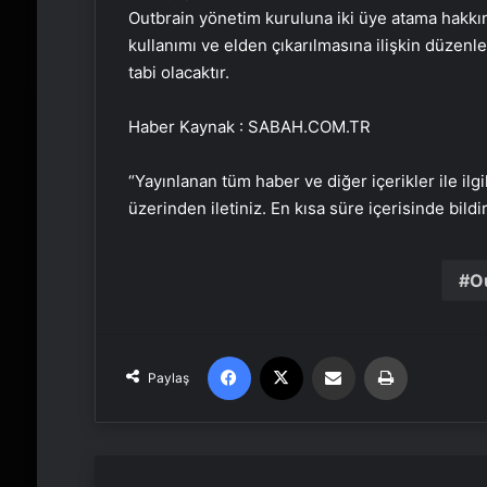
Outbrain yönetim kuruluna iki üye atama hakkın
kullanımı ve elden çıkarılmasına ilişkin düzenl
tabi olacaktır.
Haber Kaynak : SABAH.COM.TR
“Yayınlanan tüm haber ve diğer içerikler ile ilgil
üzerinden iletiniz. En kısa süre içerisinde bildi
O
Facebook
X
Email'den paylaş
Yaz
Paylaş