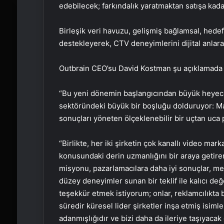
edebilecek; farkındalık yaratmaktan satışa kad
Birleşik veri havuzu, gelişmiş bağlamsal, hedef
destekleyerek, CTV deneyimlerini dijital anlar
Outbrain CEO’su David Kostman şu açıklamada
“Bu yeni dönemin başlangıcından büyük heyec
sektöründeki büyük bir boşluğu dolduruyor: M
sonuçları yöneten ölçeklenebilir bir uçtan uca 
“Birlikte, her iki şirketin çok kanallı video m
konusundaki derin uzmanlığını bir araya getirer
misyonu, pazarlamacılara daha iyi sonuçlar, med
düzey deneyimler sunan bir teklif ile kalıcı değ
teşekkür etmek istiyorum; onlar, reklamcılıkta 
süredir küresel lider şirketler inşa etmiş isimler
adanmışlığıdır ve bizi daha da ileriye taşıyacak 