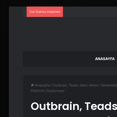
Son Dakika Haberleri
ANASAYFA
Anasayfa
/
Outbrain, Teads Satın Alımını Tamamladı
Platform Oluşturuyor
Outbrain, Teads