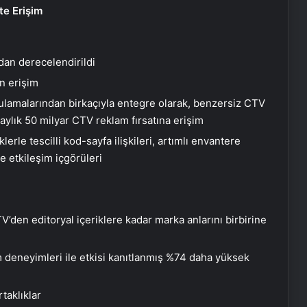
e Erişim
dan derecelendirildi
n erişim
lamalarından birkaçıyla entegre olarak, benzersiz CTV
aylık 50 milyar CTV reklam fırsatına erişim
lerle tescilli kod-sayfa ilişkileri, artımlı envantere
ve etkileşim içgörüleri
CTV’den editoryal içeriklere kadar marka anlarını birbirine
m deneyimleri ile etkisi kanıtlanmış %74 daha yüksek
taklıklar