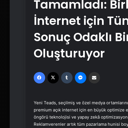
Tamamladı: Bir
İnternet için T
Sonuç Odaklı Bi
Oluşturuyor
Facebook
X
Tumblr
Messenger
Email'den paylaş
Yeni Teads, seçilmiş ve özel medya ortamlarını 
premium açık internet için en büyük optimize ed
öngörü teknolojisi ve yapay zekâ optimizasyonu,
Reklamverenler artık tüm pazarlama hunisi boyu