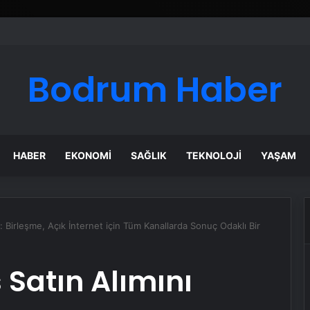
Bodrum Haber
HABER
EKONOMI
SAĞLIK
TEKNOLOJI
YAŞAM
: Birleşme, Açık İnternet için Tüm Kanallarda Sonuç Odaklı Bir
 Satın Alımını