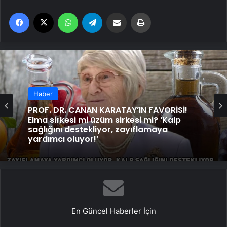
Facebook
X
WhatsApp
Telegram
Email'den paylaş
Yaz
Haber
PROF. DR. CANAN KARATAY’IN FAVORİSİ!
Elma sirkesi mi üzüm sirkesi mi? ‘Kalp
sağlığını destekliyor, zayıflamaya
yardımcı oluyor!’
En Güncel Haberler İçin