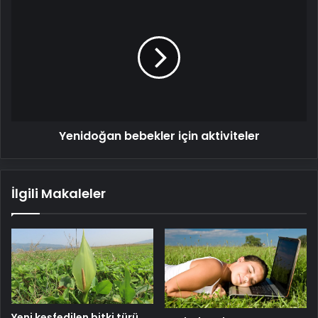
bebekler
için
aktiviteler
Yenidoğan bebekler için aktiviteler
İlgili Makaleler
Yeni keşfedilen bitki türü