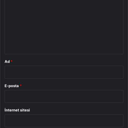
o
r
u
m
*
Ad
*
E-posta
*
İnternet sitesi