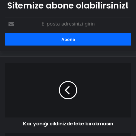
Sitemize abone olabilirsiniz!
E-
posta
adresinizi
girin
Kar
yanığı
cildinizde
leke
bırakmasın
Kar yanığı cildinizde leke bırakmasın
Yenidoğan