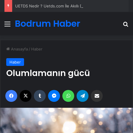
UETDS Nedir ? Uetds.com İle Akıllı Dijital Taşımacılık Yazılımı
Bodrum Haber
Menü
A
Anasayfa
/
Haber
Haber
Olumlamanın gücü
Facebook
X
Tumblr
Messenger
WhatsApp
Telegram
Email'den paylaş