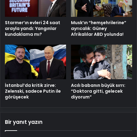
Starmer’ın evleri 24 saat
Musk’ın “hemşehrilerine”
arayla yandı: Yangınlar
ayrıcalık: Güney
kundaklama mı?
Afrikalılar ABD yolunda!
Acılı babanın büyük sırrı:
İstanbul’da kritik zirve:
“Doktora gitti, gelecek
Zelenski, sadece Putin ile
diyorum”
görüşecek
Bir yanıt yazın