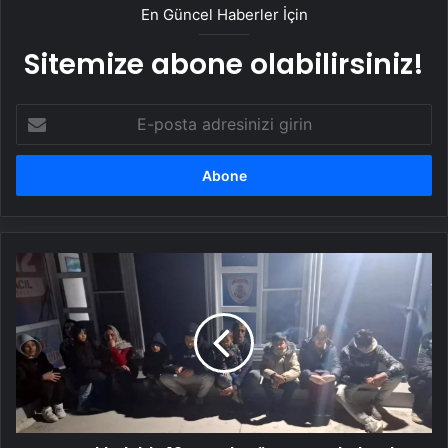
En Güncel Haberler İçin
Sitemize abone olabilirsiniz!
E-
posta
adresinizi
girin
Çanakkale'de
13
Kaçak
Göçmen
Yakalandı