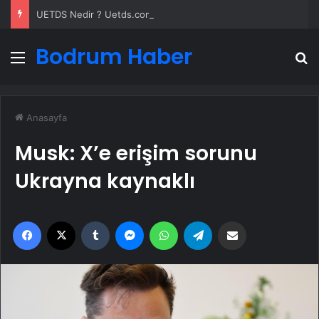
UETDS Nedir ? Uetds.com İle Akıllı Dijital Taşımacılık Yazılımı
Bodrum Haber
Menü
A
Anasayfa
Musk: X’e erişim sorunu
Ukrayna kaynaklı
Facebook
X
Tumblr
Messenger
WhatsApp
Telegram
Email'den paylaş