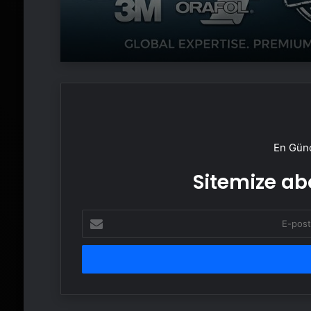
En Günc
Sitemize abo
E-
posta
adresinizi
girin