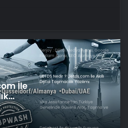
suyuyla soğutuluyor!
Dünya’nın sonu için tarih verildi:
“Korktuğumuzdan daha erken”
Serjoy : Dijital Medya Ajansı, Google
Reklam Ajansı, SEO Ajansı ve Web
Tasarım Ajansı
UETDS Nedir ? Uetds.com İle Akıllı
Dijital Taşımacılık Yazılımı
com İle
lık
Vira Assistance’tan Türkiye
Genelinde Güvenli Araç Taşıma ve
Yol Yardım Atağı
Datahost İle Güvenilir Sunucu