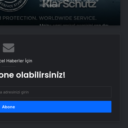
Hizmetleri
Meizu, yeni amiral gemisini sıra dışı
bir şekilde test etti
Google Android Deprem Uyarı
Sistemi nedir, nasıl kullanılır? Android
el Haberler İçin
Deprem Uyarı Sistemi Açma
Adımları!
ne olabilirsiniz!
Ambulans uçak dağlık bölgeye
düştü: Hasta da doktor da öldü
Google,10 yıl sonra logosunu
değiştirdi: İşte yeni tasarım