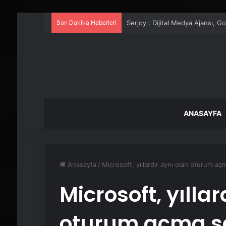
Son Dakika Haberleri
UETDS Nedir ? Uetds.com İle Akıll
ANASAYFA
Anasayfa
/
Microsoft, yıllardır aynı olan oturum açm
Microsoft, yıllar
oturum açma sa