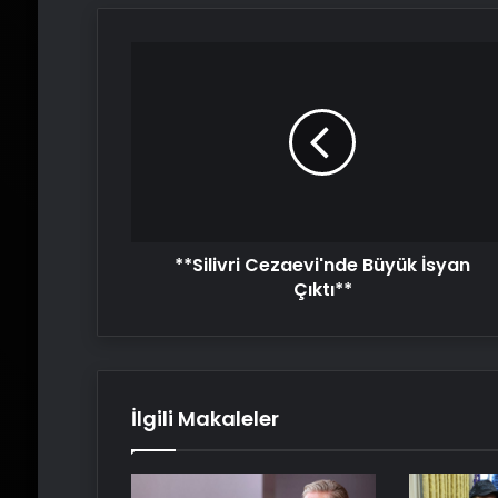
**Silivri
Cezaevi'nde
Büyük
İsyan
Çıktı**
**Silivri Cezaevi'nde Büyük İsyan
Çıktı**
İlgili Makaleler