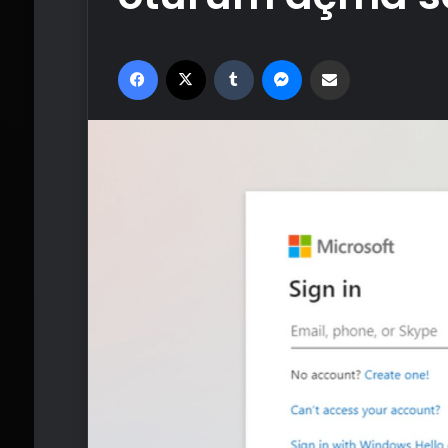
Facebook
X
Tumblr
Messenger
Email'den paylaş