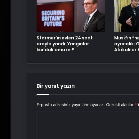
Starmer’ın evleri 24 saat
Musk’ın “h
arayla yandı: Yangınlar
ayrıcalık:
kundaklama mı?
Afrikalılar
Bir yanıt yazın
E-posta adresiniz yayınlanmayacak.
Gerekli alanlar
*
i
Y
o
r