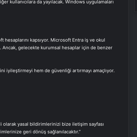
iğer kullanıcılara da yayılacak. Windows uygulamaları
ft hesaplarını kapsıyor. Microsoft Entra iş ve okul
k. Ancak, gelecekte kurumsal hesaplar için de benzer
Google Android Deprem Uyarı
Sistemi nedir, nasıl kullanılır? Android
Deprem Uyarı Sistemi Açma
Adımları!
ini iyileştirmeyi hem de güvenliği artırmayı amaçlıyor.
Ambulans uçak dağlık bölgeye
düştü: Hasta da doktor da öldü
Google,10 yıl sonra logosunu
değiştirdi: İşte yeni tasarım
i olarak yasal bildirimlerinizi bize iletişim sayfası
rimlerinize geri dönüş sağlanılacaktır.”
BM binasının ilginç sistemi: Nehir