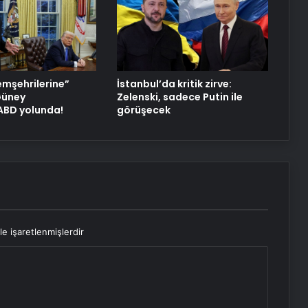
Datahost İle Güvenilir Sunucu
Hizmetleri
Meizu, yeni amiral gemisini sıra dışı
bir şekilde test etti
emşehrilerine”
İstanbul’da kritik zirve:
 Güney
Zelenski, sadece Putin ile
 ABD yolunda!
görüşecek
le işaretlenmişlerdir