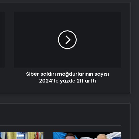
BM binasının ilginç sistemi: Nehir
suyuyla soğutuluyor!
Siber
saldırı
mağdurlarının
Dünya’nın sonu için tarih verildi:
sayısı
“Korktuğumuzdan daha erken”
2024'te
yüzde
211
Serjoy : Dijital Medya Ajansı, Google
arttı
Reklam Ajansı, SEO Ajansı ve Web
Tasarım Ajansı
Siber saldırı mağdurlarının sayısı
2024'te yüzde 211 arttı
UETDS Nedir ? Uetds.com İle Akıllı
Dijital Taşımacılık Yazılımı
Vira Assistance’tan Türkiye
Genelinde Güvenli Araç Taşıma ve
Yol Yardım Atağı