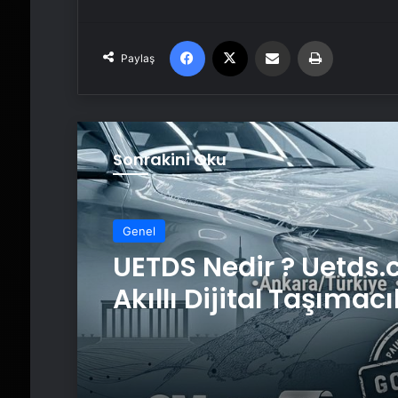
Facebook
X
Email'den paylaş
Yaz
Paylaş
Sonrakini Oku
Genel
UETDS Nedir ? Uetds.
Akıllı Dijital Taşımacı
Yazılımı