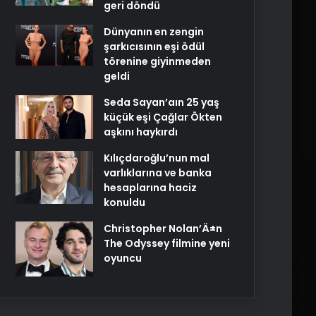
geri döndü
Dünyanın en zengin
şarkıcısının eşi ödül
törenine giyinmeden
geldi
Seda Sayan’aın 25 yaş
küçük eşi Çağlar Ökten
aşkını haykırdı
Kılıçdaroğlu’nun mal
varlıklarına ve banka
hesaplarına haciz
konuldu
Christopher Nolan’Ä±n
The Odyssey filmine yeni
oyuncu