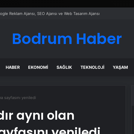
ı Dijital Taşımacılık Yazılımı
Bodrum Haber
HABER
EKONOMI
SAĞLIK
TEKNOLOJI
YAŞAM
a sayfasını yeniledi
dır aynı olan
yfasını yeniledi