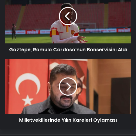
Cardoso'nun
Bonservisini
Aldı
Göztepe, Romulo Cardoso'nun Bonservisini Aldı
Milletvekillerinde
Yılın
Kareleri
Oylaması
Milletvekillerinde Yılın Kareleri Oylaması