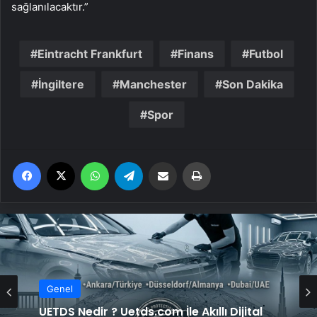
sağlanılacaktır.”
Eintracht Frankfurt
Finans
Futbol
İngiltere
Manchester
Son Dakika
Spor
Facebook
X
WhatsApp
Telegram
Email'den paylaş
Yaz
Genel
UETDS Nedir ? Uetds.com İle Akıllı Dijital