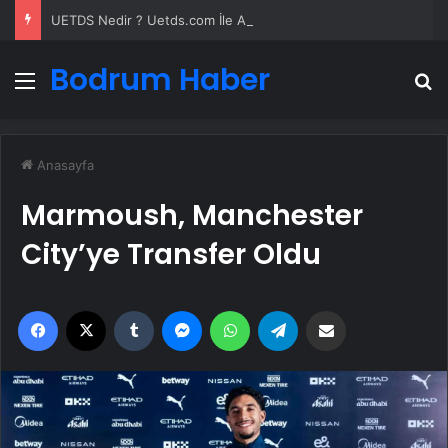
UETDS Nedir ? Uetds.com İle Akıllı Dijital Taşımacılık Yazılımı
Bodrum Haber
Menü
A
Anasayfa
Marmoush, Manchester
City’ye Transfer Oldu
Facebook
X
Tumblr
Messenger
WhatsApp
Telegram
Email'den paylaş