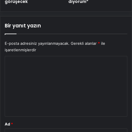
diyorum”
görüşecek
Bir yanıt yazın
E-posta adresiniz yayınlanmayacak.
Gerekli alanlar
*
ile
işaretlenmişlerdir
Y
o
r
u
m
*
Ad
*