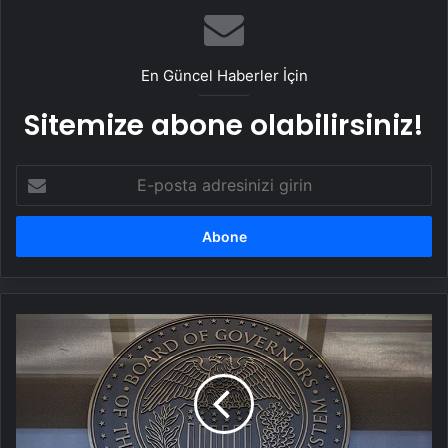
En Güncel Haberler İçin
Sitemize abone olabilirsiniz!
E-
posta
adresinizi
girin
'Veriler
faiz
indirimini
sağlar'