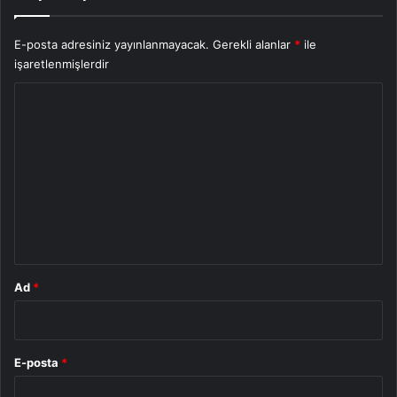
E-posta adresiniz yayınlanmayacak.
Gerekli alanlar
*
ile
işaretlenmişlerdir
Y
o
r
u
m
*
Ad
*
E-posta
*