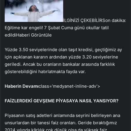
İLGİNİZİ ÇEKEBİLİR
Son dakika:
Eğitime kar engeli! 7 Şubat Cuma günü okullar tatil
edildi
Haberi Görüntüle
Yüzde 3.50 seviyelerinde olan taşıt kredisi, geçtiğimiz ay
için açıklanan kararın ardından yüzde 3.20 seviyelerine
geriledi. Ancak bu oranların bankalar arasında farklılık
gösterebildiğini hatırlatmakta fayda var.
Haberin Devamı
class=’medyanet-inline-adv’>
FAİZLERDEKİ GEVŞEME PİYASAYA NASIL YANSIYOR?
Piyasanın satış adetleri anlamında seyrini belirleyen ana
unsurlardan bir tanesi faiz oranları. Geride bıraktığımız
2024 yılında kârlılık çok düşük olsa da yüksek faiz