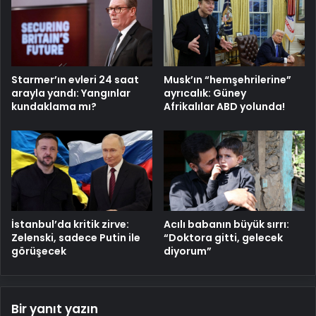
Starmer’ın evleri 24 saat
Musk’ın “hemşehrilerine”
arayla yandı: Yangınlar
ayrıcalık: Güney
kundaklama mı?
Afrikalılar ABD yolunda!
Acılı babanın büyük sırrı:
İstanbul’da kritik zirve:
“Doktora gitti, gelecek
Zelenski, sadece Putin ile
diyorum”
görüşecek
Bir yanıt yazın