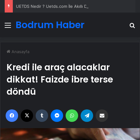
UETDS Nedir ? Uetds.com İle Akıllı Dijital Taşımacılık Yazılımı
Bodrum Haber
Menü
A
Anasayfa
Kredi ile araç alacaklar
dikkat! Faizde ibre terse
döndü
Facebook
X
Tumblr
Messenger
WhatsApp
Telegram
Email'den paylaş