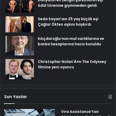
Dünyanın en zengin şarkıcısının eşi
ödül törenine giyinmeden geldi
Seda Sayan’aın 25 yaş küçük eşi
Çağlar Ökten aşkını haykırdı
Kılıçdaroğlu’nun mal varlıklarına ve
banka hesaplarına haciz konuldu
Christopher Nolan’Ä±n The Odyssey
filmine yeni oyuncu
Son Yazılar
Vira Assistance’tan