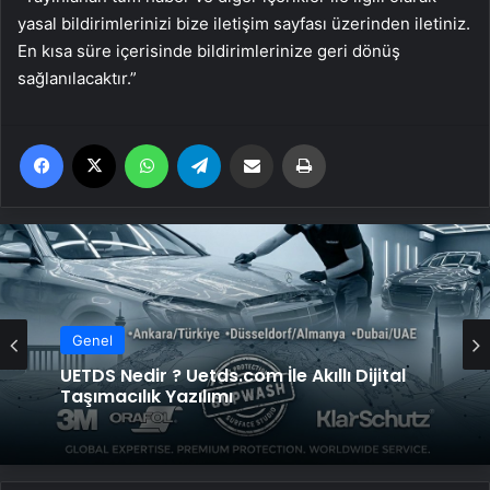
yasal bildirimlerinizi bize iletişim sayfası üzerinden iletiniz.
En kısa süre içerisinde bildirimlerinize geri dönüş
sağlanılacaktır.”
Facebook
X
WhatsApp
Telegram
Email'den paylaş
Yaz
Genel
UETDS Nedir ? Uetds.com İle Akıllı Dijital
Taşımacılık Yazılımı