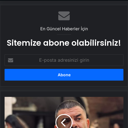
En Güncel Haberler İçin
Sitemize abone olabilirsiniz!
E-
posta
adresinizi
girin
Bülent
Şakrak'ın
acı
kaybı:
Erken