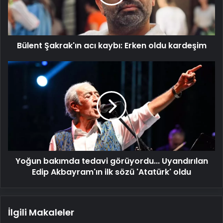
oldu
kardeşim
Bülent Şakrak'ın acı kaybı: Erken oldu kardeşim
Yoğun
bakımda
tedavi
görüyordu...
Uyandırılan
Edip
Akbayram'ın
ilk
sözü
Yoğun bakımda tedavi görüyordu... Uyandırılan
'Atatürk'
oldu
Edip Akbayram'ın ilk sözü 'Atatürk' oldu
İlgili Makaleler