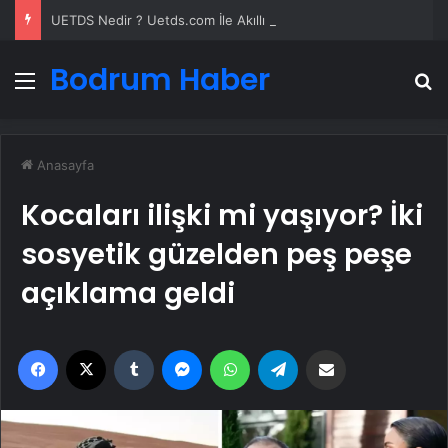
UETDS Nedir ? Uetds.com İle Akıllı Dijital Taşımacılık Yazılımı
Bodrum Haber
Menü
A
Anasayfa
Kocaları ilişki mi yaşıyor? İki
sosyetik güzelden peş peşe
açıklama geldi
Facebook
X
Tumblr
Messenger
WhatsApp
Telegram
Email'den paylaş