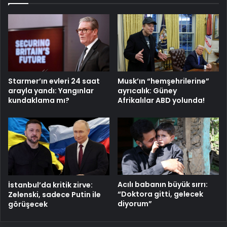
Starmer’ın evleri 24 saat
Musk’ın “hemşehrilerine”
arayla yandı: Yangınlar
ayrıcalık: Güney
kundaklama mı?
Afrikalılar ABD yolunda!
Acılı babanın büyük sırrı:
İstanbul’da kritik zirve:
“Doktora gitti, gelecek
Zelenski, sadece Putin ile
diyorum”
görüşecek