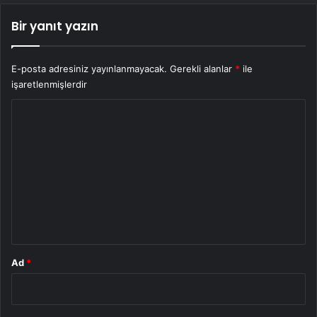
Bir yanıt yazın
E-posta adresiniz yayınlanmayacak.
Gerekli alanlar
*
ile
işaretlenmişlerdir
Y
o
r
u
m
*
Ad
*