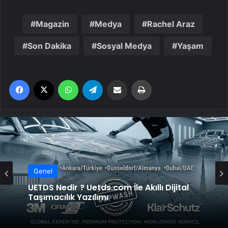
Magazin
Medya
Rachel Araz
Son Dakika
Sosyal Medya
Yaşam
Facebook
X
WhatsApp
Telegram
Email'den paylaş
Yaz
Genel
UETDS Nedir ? Uetds.com İle Akıllı Dijital
Taşımacılık Yazılımı