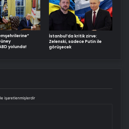
Hizmetleri
Meizu, yeni amiral gemisini sıra dışı
bir şekilde test etti
emşehrilerine”
İstanbul’da kritik zirve:
 Güney
Zelenski, sadece Putin ile
 ABD yolunda!
görüşecek
le işaretlenmişlerdir