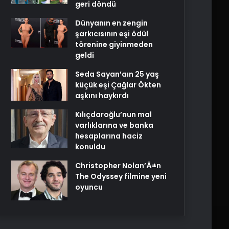
geri döndü
Dünyanın en zengin
şarkıcısının eşi ödül
törenine giyinmeden
geldi
Seda Sayan’aın 25 yaş
küçük eşi Çağlar Ökten
aşkını haykırdı
Kılıçdaroğlu’nun mal
varlıklarına ve banka
hesaplarına haciz
konuldu
Christopher Nolan’Ä±n
The Odyssey filmine yeni
oyuncu