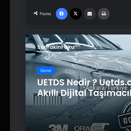
Facebook
X
Email'den paylaş
Yaz
Paylaş
Sonrakini Oku
Genel
UETDS Nedir ? Uetds.
Akıllı Dijital Taşımacı
Yazılımı