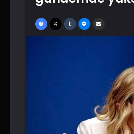
Facebook
X
Tumblr
Messenger
Email'den paylaş