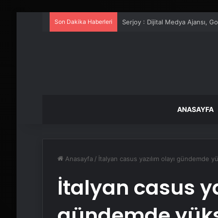
Son Dakika Haberleri
UETDS Nedir ? Uetds.com İle Akıll
ANASAYFA
Anasayfa
/
İtalyan casus yazılım olayı gündemde yü
İtalyan casus y
gündemde yüks