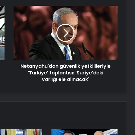
suyuyla soğutuluyor!
Netanyahu'dan
güvenlik
yetkilileriyle
Dünya’nın sonu için tarih verildi:
'Türkiye'
“Korktuğumuzdan daha erken”
toplantısı:
'Suriye'deki
varlığı
Serjoy : Dijital Medya Ajansı, Google
ele
Reklam Ajansı, SEO Ajansı ve Web
alınacak'
Tasarım Ajansı
Netanyahu'dan güvenlik yetkilileriyle
'Türkiye' toplantısı: 'Suriye'deki
UETDS Nedir ? Uetds.com İle Akıllı
varlığı ele alınacak'
Dijital Taşımacılık Yazılımı
Vira Assistance’tan Türkiye
Genelinde Güvenli Araç Taşıma ve
Yol Yardım Atağı
Datahost İle Güvenilir Sunucu