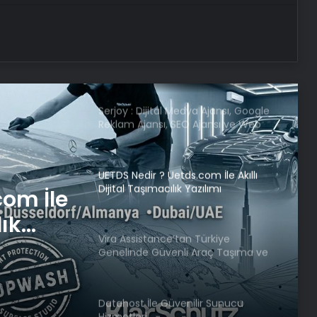
Dünya’nın sonu için tarih verildi:
“Korktuğumuzdan daha erken”
Serjoy : Dijital Medya Ajansı, Google
Reklam Ajansı, SEO Ajansı ve Web
Tasarım Ajansı
UETDS Nedir ? Uetds.com İle Akıllı
Dijital Taşımacılık Yazılımı
com İle
lık
Vira Assistance’tan Türkiye
Genelinde Güvenli Araç Taşıma ve
Yol Yardım Atağı
Datahost İle Güvenilir Sunucu
Hizmetleri