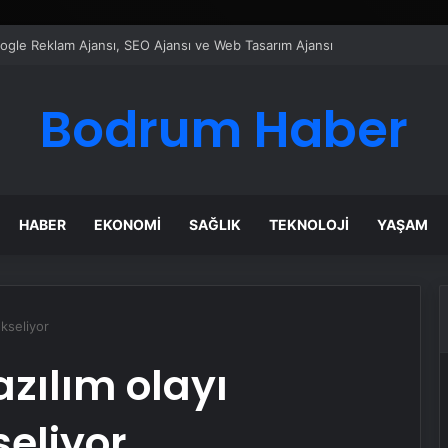
ı Dijital Taşımacılık Yazılımı
Bodrum Haber
HABER
EKONOMI
SAĞLIK
TEKNOLOJI
YAŞAM
kseliyor
azılım olayı
eliyor