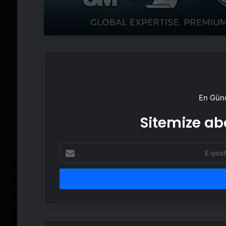
En Günc
Sitemize abo
E-
posta
adresinizi
girin