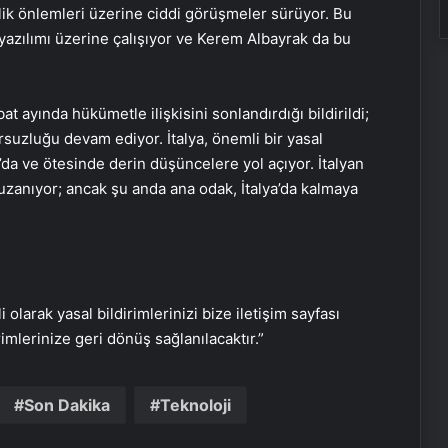
lik önlemleri üzerine ciddi görüşmeler sürüyor. Bu
 yazılımı üzerine çalışıyor ve Kerem Albayrak da bu
at ayında hükümetle ilişkisini sonlandırdığı bildirildi;
uzluğu devam ediyor. İtalya, önemli bir yasal
Google Android Deprem Uyarı
da ve ötesinde derin düşüncelere yol açıyor. İtalyan
Sistemi nedir, nasıl kullanılır? Android
a uzanıyor; ancak şu anda ana odak, İtalya’da kalmaya
Deprem Uyarı Sistemi Açma
Adımları!
Ambulans uçak dağlık bölgeye
düştü: Hasta da doktor da öldü
i olarak yasal bildirimlerinizi bize iletişim sayfası
Google,10 yıl sonra logosunu
rimlerinize geri dönüş sağlanılacaktır.”
değiştirdi: İşte yeni tasarım
Son Dakika
Teknoloji
BM binasının ilginç sistemi: Nehir
suyuyla soğutuluyor!