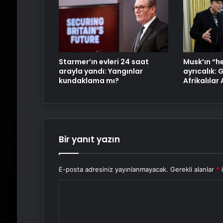
Starmer’ın evleri 24 saat
Musk’ın “h
arayla yandı: Yangınlar
ayrıcalık:
kundaklama mı?
Afrikalılar
Bir yanıt yazın
E-posta adresiniz yayınlanmayacak.
Gerekli alanlar
*
i
Y
o
r