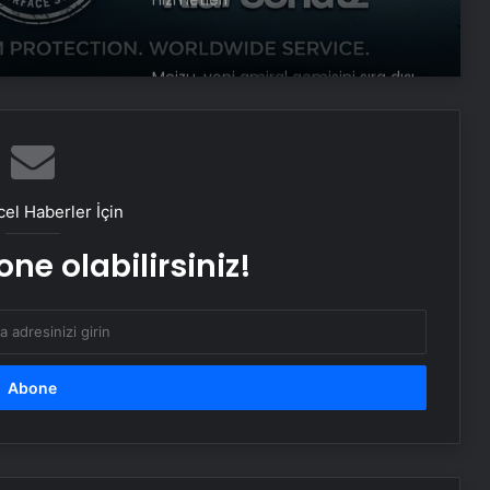
Meizu, yeni amiral gemisini sıra dışı
bir şekilde test etti
Google Android Deprem Uyarı
Sistemi nedir, nasıl kullanılır? Android
el Haberler İçin
Deprem Uyarı Sistemi Açma
Adımları!
ne olabilirsiniz!
Ambulans uçak dağlık bölgeye
düştü: Hasta da doktor da öldü
Google,10 yıl sonra logosunu
değiştirdi: İşte yeni tasarım
BM binasının ilginç sistemi: Nehir