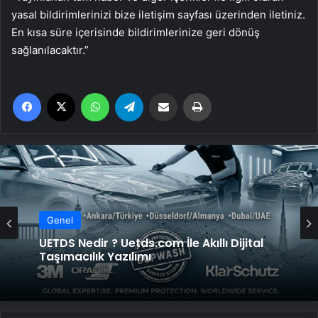
yasal bildirimlerinizi bize iletişim sayfası üzerinden iletiniz.
En kısa süre içerisinde bildirimlerinize geri dönüş
sağlanılacaktır.”
Facebook
X
WhatsApp
Telegram
Email'den paylaş
Yaz
Genel
UETDS Nedir ? Uetds.com İle Akıllı Dijital
Taşımacılık Yazılımı