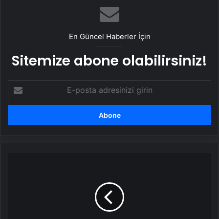
En Güncel Haberler İçin
Sitemize abone olabilirsiniz!
E-
posta
adresinizi
girin
Samsung
ve
Google,
çocuklar
için
tasarlanmış