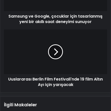
yeni
bir
akıllı
Samsung ve Google, çocuklar için tasarlanmış
saat
deneyimi
yeni bir akıllı saat deneyimi sunuyor
sunuyor
Uuslararası
Berlin
Film
Festivali'nde
19
film
Altın
Ayı
için
Uuslararası Berlin Film Festivali'nde 19 film Altın
yarışacak
Ayı için yarışacak
İlgili Makaleler