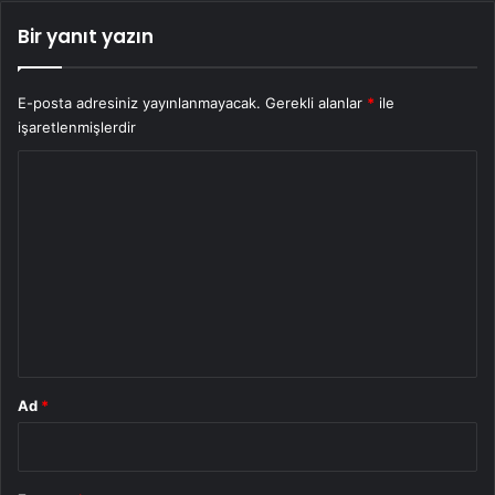
Bir yanıt yazın
E-posta adresiniz yayınlanmayacak.
Gerekli alanlar
*
ile
işaretlenmişlerdir
Y
o
r
u
m
*
Ad
*