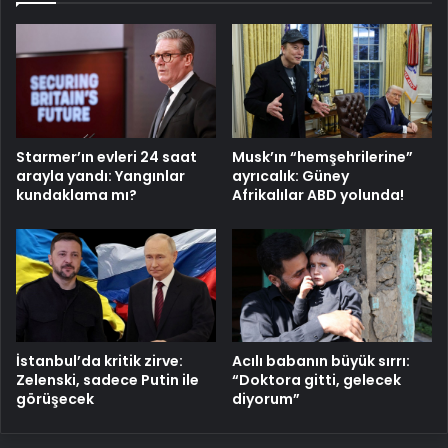
Starmer’ın evleri 24 saat
Musk’ın “hemşehrilerine”
arayla yandı: Yangınlar
ayrıcalık: Güney
kundaklama mı?
Afrikalılar ABD yolunda!
Acılı babanın büyük sırrı:
İstanbul’da kritik zirve:
“Doktora gitti, gelecek
Zelenski, sadece Putin ile
diyorum”
görüşecek