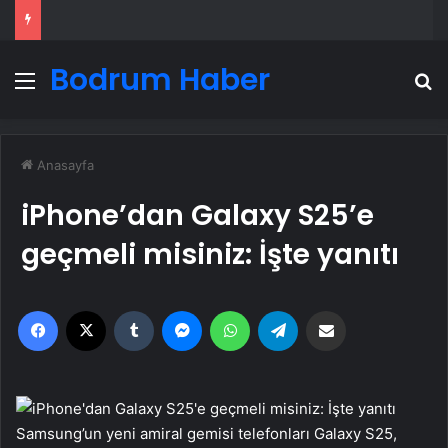
Bodrum Haber
Menü
A
Anasayfa
iPhone’dan Galaxy S25’e
geçmeli misiniz: İşte yanıtı
Facebook
X
Tumblr
Messenger
WhatsApp
Telegram
Email'den paylaş
Samsung’un yeni amiral gemisi telefonları Galaxy S25,