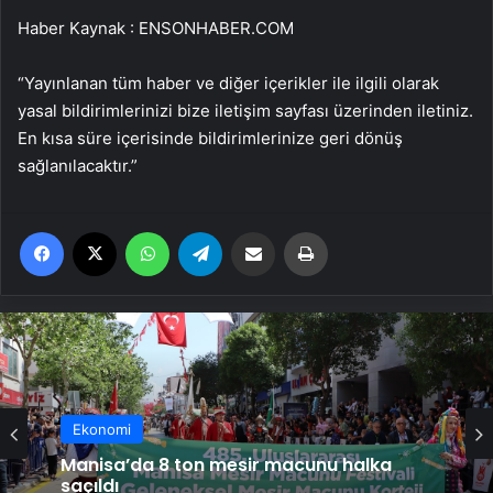
Haber Kaynak : ENSONHABER.COM
“Yayınlanan tüm haber ve diğer içerikler ile ilgili olarak
yasal bildirimlerinizi bize iletişim sayfası üzerinden iletiniz.
En kısa süre içerisinde bildirimlerinize geri dönüş
sağlanılacaktır.”
Facebook
X
WhatsApp
Telegram
Email'den paylaş
Yaz
Ekonomi
Ankara’nın modern mirası UNESCO
Ekonomi
listesine kaydedildi; Türkiye’nin listedeki