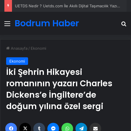
UETDS Nedir ? Uetds.com İle Akıllı Dijital Taşımacılık Yazılımı
Bodrum Haber
Menü
A
Anasayfa
/
Ekonomi
Ekonomi
İki Şehrin Hikayesi
romanının yazarı Charles
Dickens’e İngiltere’de
doğum yılına özel sergi
Facebook
X
Tumblr
Messenger
WhatsApp
Telegram
Email'den paylaş