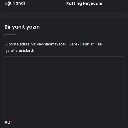
Uğurlandı
Rafting Heyecanı
Bir yanıt yazın
E-posta adresiniz yayınlanmayacak.
Gerekli alanlar
*
ile
işaretlenmişlerdir
Y
o
r
u
m
*
Ad
*