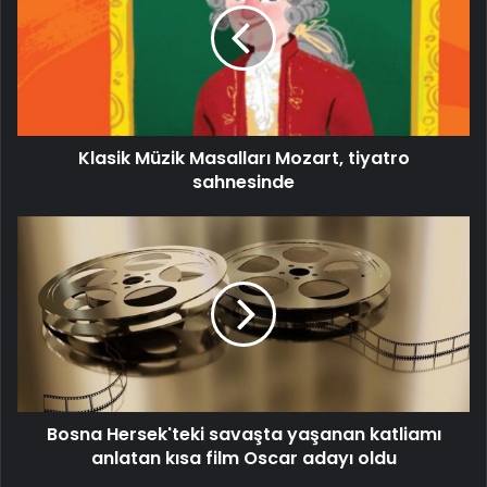
Mozart,
tiyatro
sahnesinde
Klasik Müzik Masalları Mozart, tiyatro
sahnesinde
Bosna
Hersek'teki
savaşta
yaşanan
katliamı
anlatan
kısa
film
Oscar
Bosna Hersek'teki savaşta yaşanan katliamı
adayı
oldu
anlatan kısa film Oscar adayı oldu