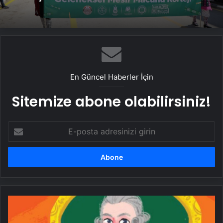
varlık sayısı 80 oldu
Manisa’da 8 ton mesir macunu halka
saçıldı
En Güncel Haberler İçin
Sitemize abone olabilirsiniz!
E-
posta
adresinizi
girin
Klasik
Müzik
Masalları