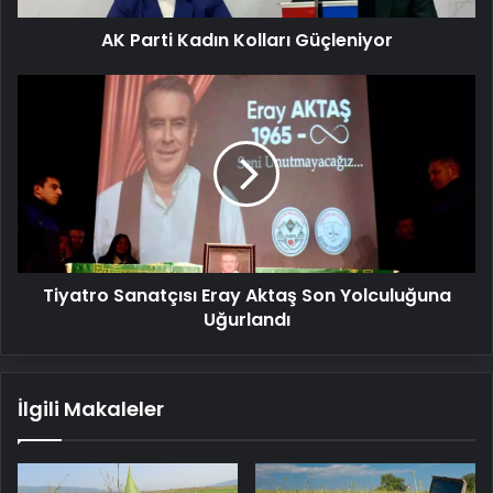
AK Parti Kadın Kolları Güçleniyor
Tiyatro
Sanatçısı
Eray
Aktaş
Son
Yolculuğuna
Uğurlandı
Tiyatro Sanatçısı Eray Aktaş Son Yolculuğuna
Uğurlandı
İlgili Makaleler