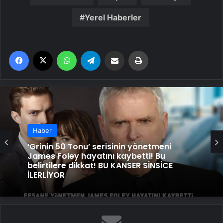
Yerel Haberler
Facebook
X
WhatsApp
Telegram
Email'den paylaş
Yaz
Haber
‘Grinin 50 Tonu’ serisinin yönetmeni
James Foley hayatını kaybetti! Bu
belirtilere dikkat! BU KANSER SİNSİCE
İLERLİYOR