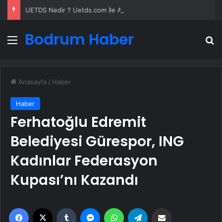
UETDS Nedir ? Uetds.com İle Akıllı Dijital Taşımacılık Yazılımı
Bodrum Haber
Menü
A
Anasayfa
/
Haber
Haber
Ferhatoğlu Edremit
Belediyesi Gürespor, ING
Kadınlar Federasyon
Kupası’nı Kazandı
Facebook
X
Tumblr
Messenger
WhatsApp
Telegram
Email'den paylaş