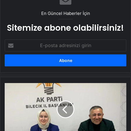
En Güncel Haberler İçin
Sitemize abone olabilirsiniz!
E-
posta
adresinizi
girin
AK
Parti
Kadın
Kolları
Güçleniyor