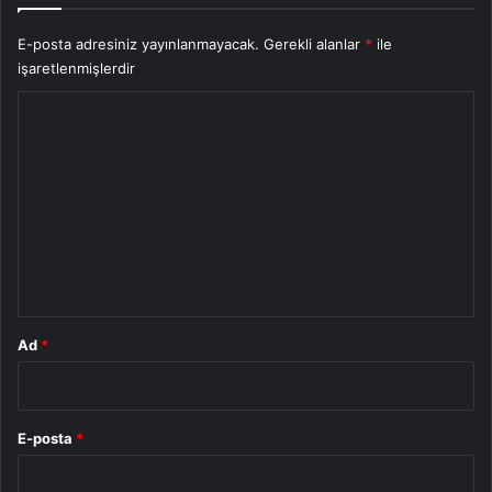
E-posta adresiniz yayınlanmayacak.
Gerekli alanlar
*
ile
işaretlenmişlerdir
Y
o
r
u
m
*
Ad
*
E-posta
*