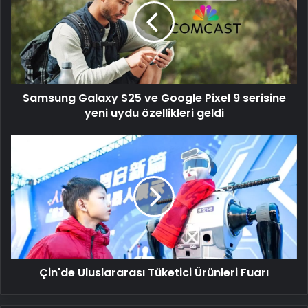
ve
Google
Pixel
9
serisine
yeni
Samsung Galaxy S25 ve Google Pixel 9 serisine
uydu
özellikleri
yeni uydu özellikleri geldi
geldi
Çin'de
Uluslararası
Tüketici
Ürünleri
Fuarı
Çin'de Uluslararası Tüketici Ürünleri Fuarı