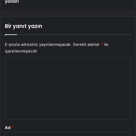
yolları
Bir yanıt yazın
E-posta adresiniz yayınlanmayacak.
Gerekli alanlar
*
ile
işaretlenmişlerdir
Y
o
r
u
m
*
Ad
*