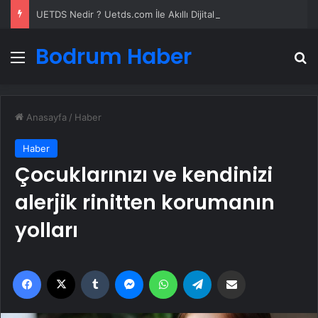
UETDS Nedir ? Uetds.com İle Akıllı Dijital Taşımacılık Yazılımı
Bodrum Haber
Menü
A
Anasayfa
/
Haber
Haber
Çocuklarınızı ve kendinizi
alerjik rinitten korumanın
yolları
Facebook
X
Tumblr
Messenger
WhatsApp
Telegram
Email'den paylaş