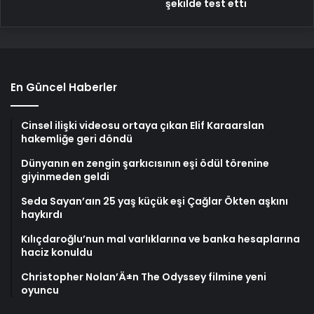
şekilde test etti
En Güncel Haberler
Cinsel ilişki videosu ortaya çıkan Elif Karaarslan
hakemliğe geri döndü
Dünyanın en zengin şarkıcısının eşi ödül törenine
giyinmeden geldi
Seda Sayan’aın 25 yaş küçük eşi Çağlar Ökten aşkını
haykırdı
Kılıçdaroğlu’nun mal varlıklarına ve banka hesaplarına
haciz konuldu
Christopher Nolan’Ä±n The Odyssey filmine yeni
oyuncu