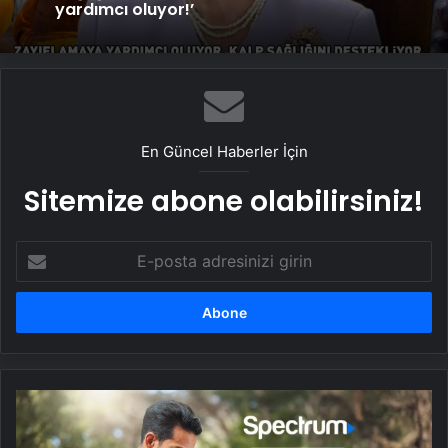
yardımcı oluyor!’
En Güncel Haberler İçin
Sitemize abone olabilirsiniz!
E-
posta
adresinizi
girin
Samsung
Galaxy
S25