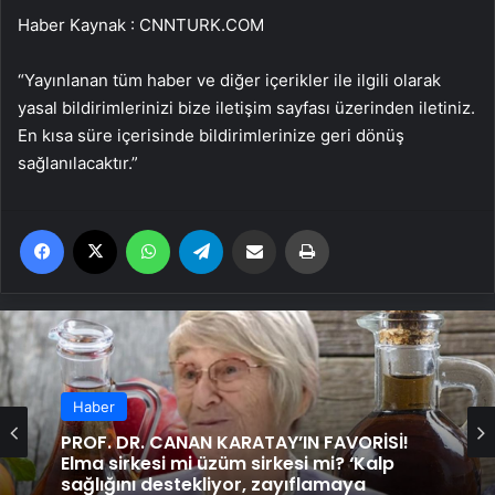
Haber Kaynak : CNNTURK.COM
“Yayınlanan tüm haber ve diğer içerikler ile ilgili olarak
yasal bildirimlerinizi bize iletişim sayfası üzerinden iletiniz.
En kısa süre içerisinde bildirimlerinize geri dönüş
sağlanılacaktır.”
Facebook
X
WhatsApp
Telegram
Email'den paylaş
Yaz
Haber
PROF. DR. CANAN KARATAY’IN FAVORİSİ!
Elma sirkesi mi üzüm sirkesi mi? ‘Kalp
sağlığını destekliyor, zayıflamaya