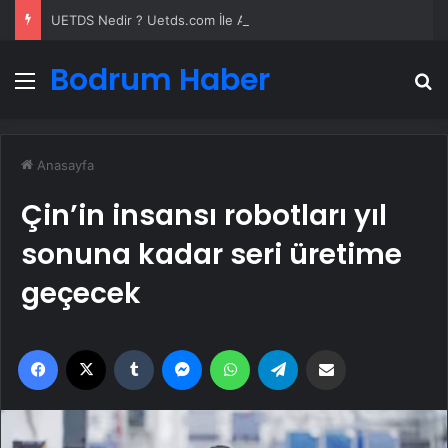
UETDS Nedir ? Uetds.com İle Akıllı Dijital Taşımacılık Yazılımı
Bodrum Haber
Menü
A
Anasayfa
Çin’in insansı robotları yıl
sonuna kadar seri üretime
geçecek
Facebook
X
Tumblr
Messenger
WhatsApp
Telegram
Email'den paylaş