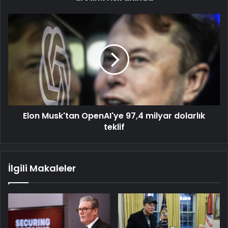
Elon
Musk'tan
OpenAI'ye
97,4
milyar
dolarlık
teklif
Elon Musk'tan OpenAI'ye 97,4 milyar dolarlık
teklif
İlgili Makaleler