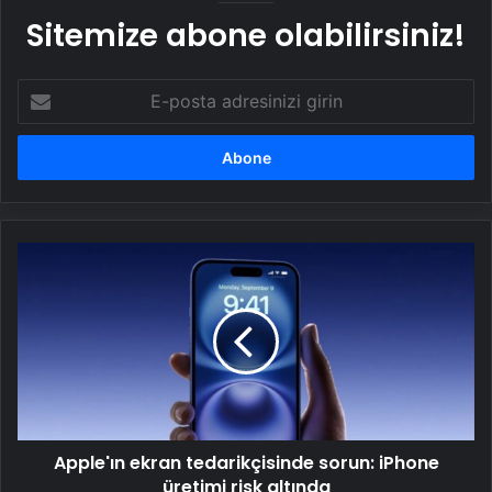
Sitemize abone olabilirsiniz!
E-
posta
adresinizi
girin
Apple'ın
ekran
tedarikçisinde
sorun:
iPhone
üretimi
risk
altında
Apple'ın ekran tedarikçisinde sorun: iPhone
üretimi risk altında