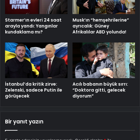
Starmer’ın evleri 24 saat
Musk’ın “hemşehrilerine”
arayla yandı: Yangınlar
ayrıcalık: Güney
kundaklama mı?
Afrikalılar ABD yolunda!
Acılı babanın büyük sırrı:
İstanbul’da kritik zirve:
“Doktora gitti, gelecek
Zelenski, sadece Putin ile
diyorum”
görüşecek
Bir yanıt yazın