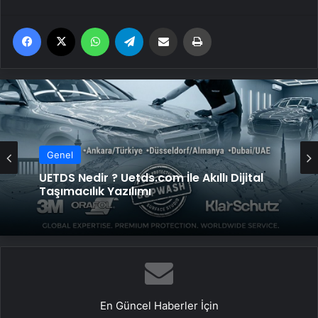
Facebook
X
WhatsApp
Telegram
Email'den paylaş
Yaz
Genel
UETDS Nedir ? Uetds.com İle Akıllı Dijital
Taşımacılık Yazılımı
En Güncel Haberler İçin