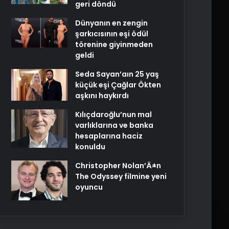
geri döndü
Dünyanın en zengin
şarkıcısının eşi ödül
törenine giyinmeden
geldi
Seda Sayan’aın 25 yaş
küçük eşi Çağlar Ökten
aşkını haykırdı
Kılıçdaroğlu’nun mal
varlıklarına ve banka
hesaplarına haciz
konuldu
Christopher Nolan’Ä±n
The Odyssey filmine yeni
oyuncu