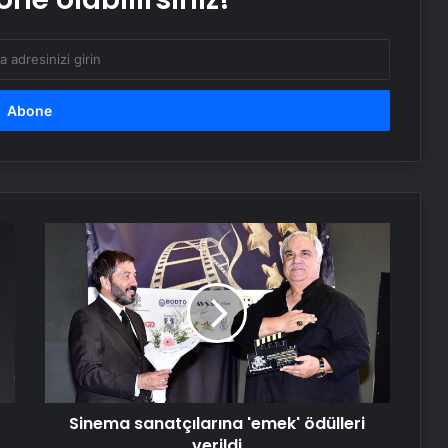
Ambulans uçak dağlık bölgeye
düştü: Hasta da doktor da öldü
Google,10 yıl sonra logosunu
değiştirdi: İşte yeni tasarım
BM binasının ilginç sistemi: Nehir
suyuyla soğutuluyor!
Sinema
sanatçılarına
'emek'
Dünya’nın sonu için tarih verildi:
ödülleri
“Korktuğumuzdan daha erken”
verildi
Serjoy : Dijital Medya Ajansı, Google
Reklam Ajansı, SEO Ajansı ve Web
Tasarım Ajansı
Sinema sanatçılarına 'emek' ödülleri
verildi