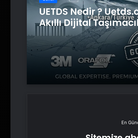
UETDS Nedir ? Uetds.
Akıllı Dijital Taşımacı
Yazılımı
En Günc
Sitemize abo