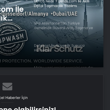
UETDS Nedir ? Uetds.com İle Akıllı
Dijital Taşımacılık Yazılımı
com İle
lık
Vira Assistance’tan Türkiye
Genelinde Güvenli Araç Taşıma ve
Yol Yardım Atağı
Datahost İle Güvenilir Sunucu
Hizmetleri
Meizu, yeni amiral gemisini sıra dışı
bir şekilde test etti
Google Android Deprem Uyarı
Sistemi nedir, nasıl kullanılır? Android
el Haberler İçin
Deprem Uyarı Sistemi Açma
Adımları!
ne olabilirsiniz!