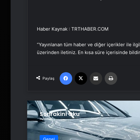
Haber Kaynak : TRTHABER.COM
“Yayınlanan tüm haber ve diğer içerikler ile ilgil
üzerinden iletiniz. En kısa süre içerisinde bildi
Facebook
X
Email'den paylaş
Yaz
Paylaş
Sonrakini Oku
Genel