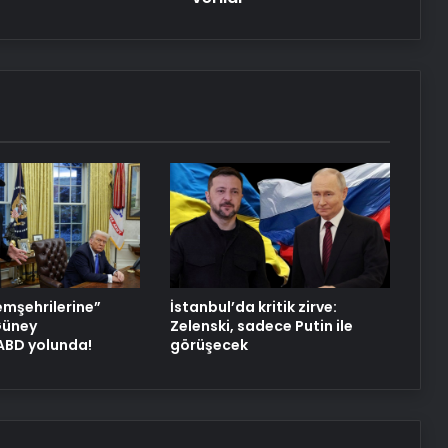
UETDS Nedir ? Uetds.com İle Akıllı
Dijital Taşımacılık Yazılımı
Vira Assistance’tan Türkiye
Genelinde Güvenli Araç Taşıma ve
Yol Yardım Atağı
Datahost İle Güvenilir Sunucu
Hizmetleri
Meizu, yeni amiral gemisini sıra dışı
bir şekilde test etti
emşehrilerine”
İstanbul’da kritik zirve:
 Güney
Zelenski, sadece Putin ile
 ABD yolunda!
görüşecek