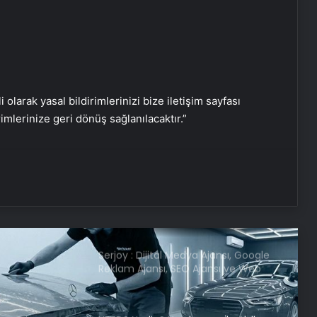
Ambulans uçak dağlık bölgeye
düştü: Hasta da doktor da öldü
Google,10 yıl sonra logosunu
değiştirdi: İşte yeni tasarım
i olarak yasal bildirimlerinizi bize iletişim sayfası
rimlerinize geri dönüş sağlanılacaktır.”
BM binasının ilginç sistemi: Nehir
suyuyla soğutuluyor!
Dünya’nın sonu için tarih verildi:
“Korktuğumuzdan daha erken”
Serjoy : Dijital Medya Ajansı, Google
Reklam Ajansı, SEO Ajansı ve Web
Tasarım Ajansı