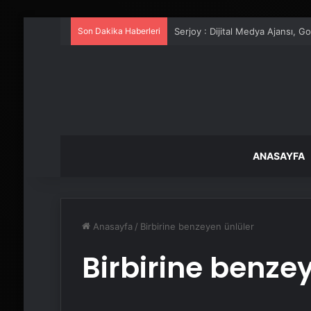
Son Dakika Haberleri
UETDS Nedir ? Uetds.com İle Akıll
ANASAYFA
Anasayfa
/
Birbirine benzeyen ünlüler
Birbirine benze