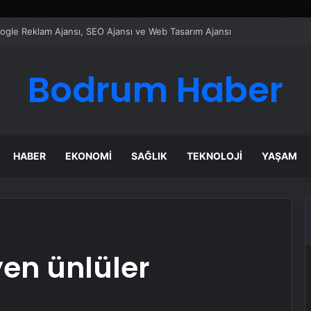
ı Dijital Taşımacılık Yazılımı
Bodrum Haber
HABER
EKONOMI
SAĞLIK
TEKNOLOJI
YAŞAM
yen ünlüler