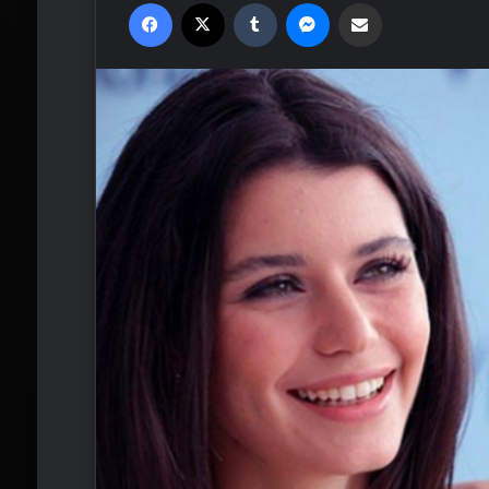
Facebook
X
Tumblr
Messenger
Email'den paylaş