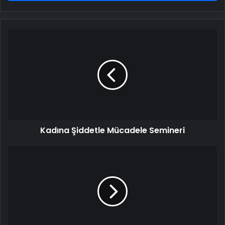
Kadına
Şiddetle
Mücadele
Semineri
Kadına Şiddetle Mücadele Semineri
Bıçaklanan
Adam:
Eşim
Yalan
Söylüyor