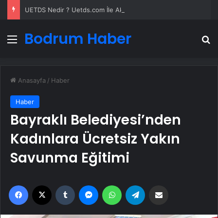
UETDS Nedir ? Uetds.com İle Akıllı Dijital Taşımacılık Yazılımı
Bodrum Haber
Menü
A
Anasayfa
/
Haber
Haber
Bayraklı Belediyesi’nden
Kadınlara Ücretsiz Yakın
Savunma Eğitimi
Facebook
X
Tumblr
Messenger
WhatsApp
Telegram
Email'den paylaş