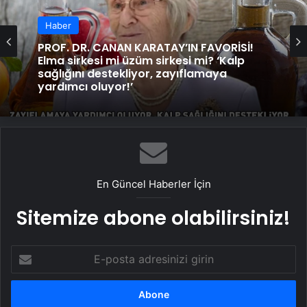
Haber
PROF. DR. CANAN KARATAY’IN FAVORİSİ!
Elma sirkesi mi üzüm sirkesi mi? ‘Kalp
sağlığını destekliyor, zayıflamaya
yardımcı oluyor!’
En Güncel Haberler İçin
Sitemize abone olabilirsiniz!
E-
posta
adresinizi
girin