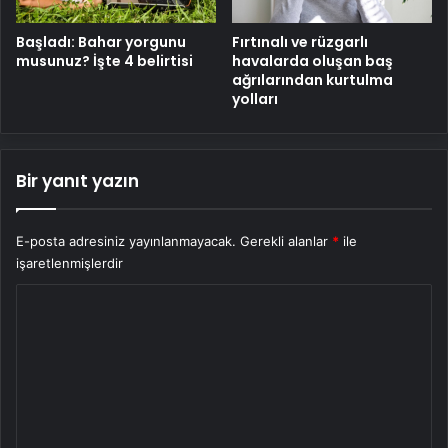
Başladı: Bahar yorgunu
Fırtınalı ve rüzgarlı
musunuz? İşte 4 belirtisi
havalarda oluşan baş
ağrılarından kurtulma
yolları
Bir yanıt yazın
E-posta adresiniz yayınlanmayacak.
Gerekli alanlar
*
ile
işaretlenmişlerdir
Y
o
r
u
m