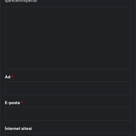
işaretlenmişlerdir
Y
o
r
u
m
*
Ad
*
E-posta
*
İnternet sitesi