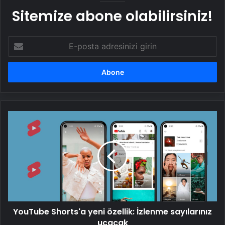
Sitemize abone olabilirsiniz!
E-
posta
adresinizi
girin
YouTube
Shorts'a
yeni
özellik:
İzlenme
sayılarınız
uçacak
YouTube Shorts'a yeni özellik: İzlenme sayılarınız
uçacak