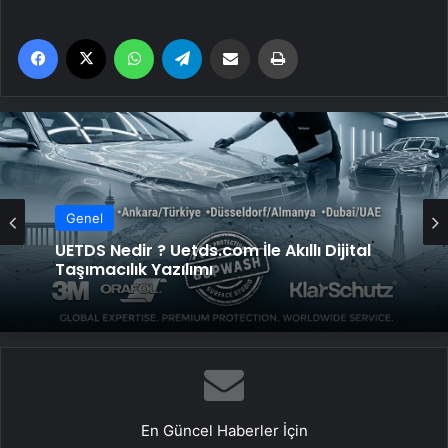
Facebook
X
WhatsApp
Telegram
Email'den paylaş
Yaz
Genel
UETDS Nedir ? Uetds.com İle Akıllı Dijital
Taşımacılık Yazılımı
En Güncel Haberler İçin