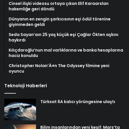
Cinsel ilişki videosu ortaya çıkan Elif Karaarslan
hakemliğe geri döndü
Dünyanın en zengin şarkıcısının eşi ödül törenine
giyinmeden geldi
Seda Sayan’aın 25 yaş küçük eşi Çağlar Ökten aşkını
haykırdı
Kılıçdaroğlu’nun mal varlıklarına ve banka hesaplarına
haciz konuldu
Christopher Nolan’Ä±n The Odyssey filmine yeni
oyuncu
Teknoloji Haberleri
Türksat 6A kalıcı yörüngesine ulaştı
Bilim insanlarından yeni keşif: Mars’ta