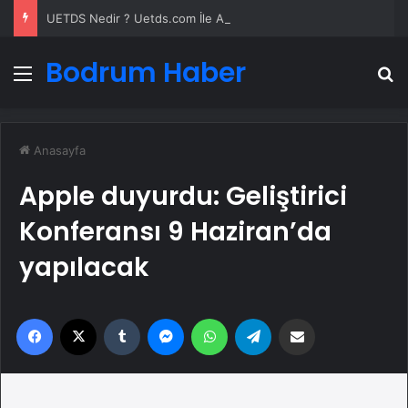
UETDS Nedir ? Uetds.com İle Akıllı Dijital Taşımacılık Yazılımı
Bodrum Haber
Menü
A
Anasayfa
Apple duyurdu: Geliştirici
Konferansı 9 Haziran’da
yapılacak
Facebook
X
Tumblr
Messenger
WhatsApp
Telegram
Email'den paylaş