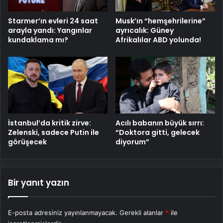
Starmer’ın evleri 24 saat
Musk’ın “hemşehrilerine”
arayla yandı: Yangınlar
ayrıcalık: Güney
kundaklama mı?
Afrikalılar ABD yolunda!
Acılı babanın büyük sırrı:
İstanbul’da kritik zirve:
“Doktora gitti, gelecek
Zelenski, sadece Putin ile
diyorum”
görüşecek
Bir yanıt yazın
E-posta adresiniz yayınlanmayacak.
Gerekli alanlar
*
ile