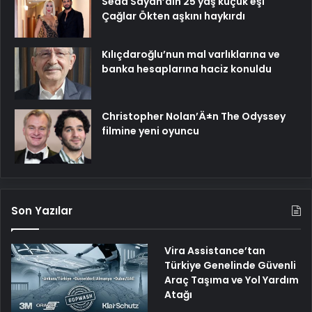
Seda Sayan’aın 25 yaş küçük eşi
Çağlar Ökten aşkını haykırdı
Kılıçdaroğlu’nun mal varlıklarına ve
banka hesaplarına haciz konuldu
Christopher Nolan’Ä±n The Odyssey
filmine yeni oyuncu
Son Yazılar
Vira Assistance’tan
Türkiye Genelinde Güvenli
Araç Taşıma ve Yol Yardım
Atağı