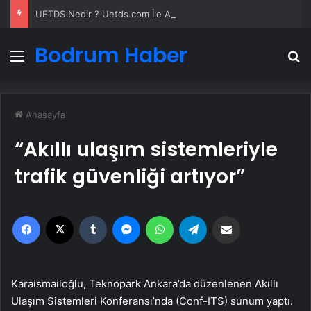
UETDS Nedir ? Uetds.com İle Akıllı Dijital Taşımacılık Yazılımı
Bodrum Haber
Menü
A
Anasayfa
“Akıllı ulaşım sistemleriyle
trafik güvenliği artıyor”
Facebook
X
Tumblr
Messenger
WhatsApp
Telegram
Email'den paylaş
Karaismailoğlu, Teknopark Ankara’da düzenlenen Akıllı
Ulaşım Sistemleri Konferansı’nda (Conf-ITS) sunum yaptı.