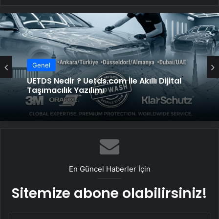
Genel
UETDS Nedir ? Uetds.com İle Akıllı Dijital
Taşımacılık Yazılımı
En Güncel Haberler İçin
Sitemize abone olabilirsiniz!
E-