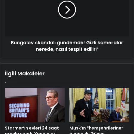
Gizli
kameralar
nerede,
nasıl
tespit
edilir?
Bungalov skandalı gündemde! Gizli kameralar
nerede, nasıl tespit edilir?
İlgili Makaleler
Starmer’ın evleri 24 saat
Musk’ın “hemşehrilerine”
arayla yandı: Yangınlar
ayrıcalık: Güney