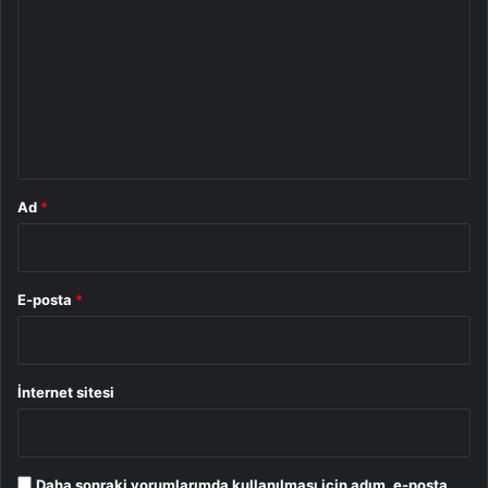
o
r
u
m
*
Ad
*
E-posta
*
İnternet sitesi
Daha sonraki yorumlarımda kullanılması için adım, e-posta