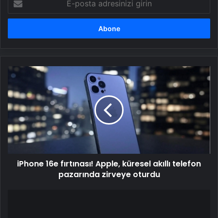
posta
adresinizi
girin
iPhone
16e
fırtınası!
Apple,
küresel
akıllı
telefon
pazarında
zirveye
iPhone 16e fırtınası! Apple, küresel akıllı telefon
oturdu
pazarında zirveye oturdu
Bungalov
skandalı
gündemde!