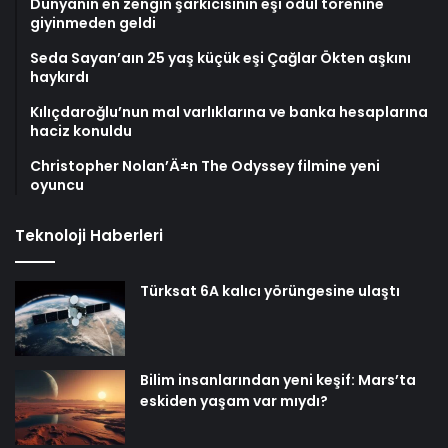
Dünyanın en zengin şarkıcısının eşi ödül törenine
giyinmeden geldi
Seda Sayan’aın 25 yaş küçük eşi Çağlar Ökten aşkını
haykırdı
Kılıçdaroğlu’nun mal varlıklarına ve banka hesaplarına
haciz konuldu
Christopher Nolan’Ä±n The Odyssey filmine yeni
oyuncu
Teknoloji Haberleri
Türksat 6A kalıcı yörüngesine ulaştı
Bilim insanlarından yeni keşif: Mars’ta
eskiden yaşam var mıydı?