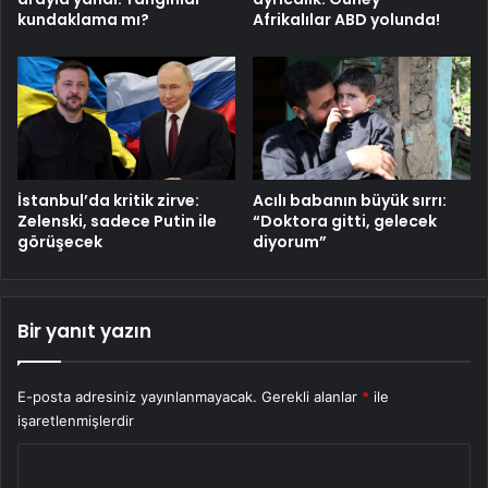
kundaklama mı?
Afrikalılar ABD yolunda!
Acılı babanın büyük sırrı:
İstanbul’da kritik zirve:
“Doktora gitti, gelecek
Zelenski, sadece Putin ile
diyorum”
görüşecek
Bir yanıt yazın
E-posta adresiniz yayınlanmayacak.
Gerekli alanlar
*
ile
işaretlenmişlerdir
Y