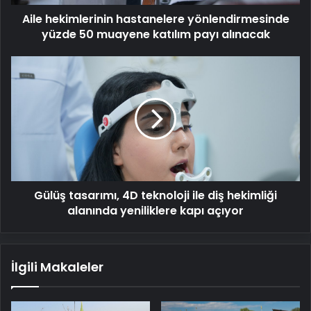
payı
Aile hekimlerinin hastanelere yönlendirmesinde
alınacak
yüzde 50 muayene katılım payı alınacak
Gülüş
tasarımı,
4D
teknoloji
ile
diş
hekimliği
alanında
yeniliklere
Gülüş tasarımı, 4D teknoloji ile diş hekimliği
kapı
açıyor
alanında yeniliklere kapı açıyor
İlgili Makaleler