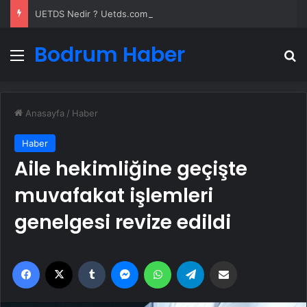
UETDS Nedir ? Uetds.com İle Akıllı Dijital Taşımacılık Yazılımı
Bodrum Haber
Menü
A
Anasayfa
/
Haber
Haber
Aile hekimliğine geçişte
muvafakat işlemleri
genelgesi revize edildi
Facebook
X
Tumblr
Messenger
WhatsApp
Telegram
Email'den paylaş