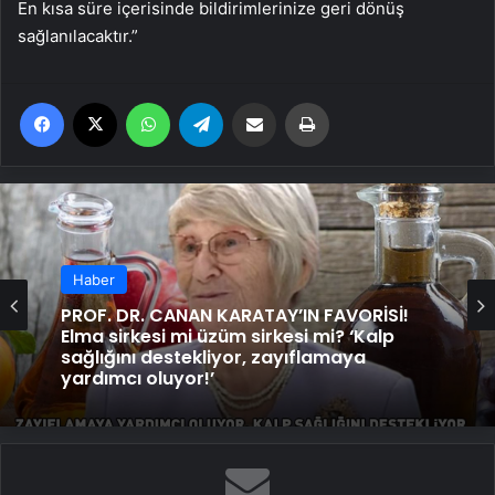
En kısa süre içerisinde bildirimlerinize geri dönüş
sağlanılacaktır.”
Facebook
X
WhatsApp
Telegram
Email'den paylaş
Yaz
Haber
PROF. DR. CANAN KARATAY’IN FAVORİSİ!
Elma sirkesi mi üzüm sirkesi mi? ‘Kalp
sağlığını destekliyor, zayıflamaya
yardımcı oluyor!’