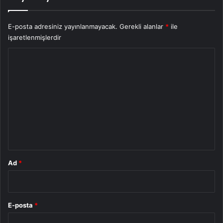
E-posta adresiniz yayınlanmayacak.
Gerekli alanlar
*
ile
işaretlenmişlerdir
Y
o
r
u
m
*
Ad
*
E-posta
*