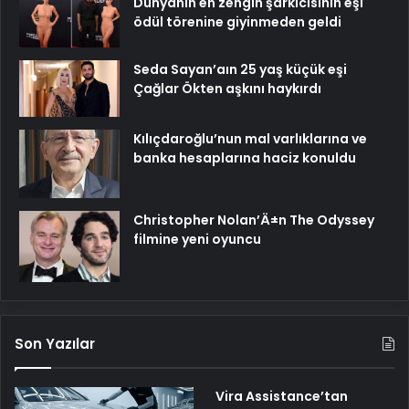
Dünyanın en zengin şarkıcısının eşi
ödül törenine giyinmeden geldi
Seda Sayan’aın 25 yaş küçük eşi
Çağlar Ökten aşkını haykırdı
Kılıçdaroğlu’nun mal varlıklarına ve
banka hesaplarına haciz konuldu
Christopher Nolan’Ä±n The Odyssey
filmine yeni oyuncu
Son Yazılar
Vira Assistance’tan