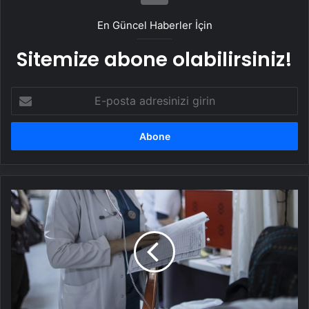
En Güncel Haberler İçin
Sitemize abone olabilirsiniz!
E-
posta
adresinizi
girin
Aile
hekimlerinin
hastanelere
yönlendirmesinde
yüzde
50
muayene
katılım