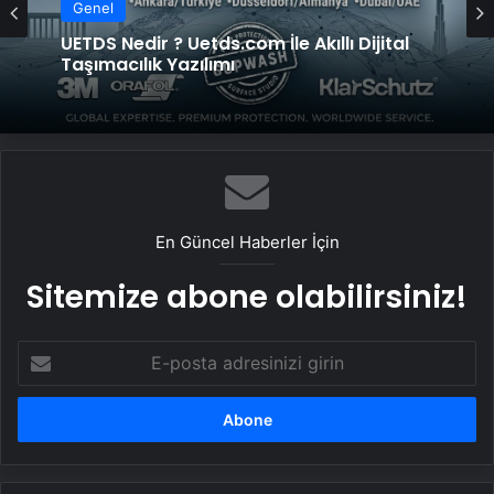
Genel
UETDS Nedir ? Uetds.com İle Akıllı Dijital
Taşımacılık Yazılımı
En Güncel Haberler İçin
Sitemize abone olabilirsiniz!
E-
posta
adresinizi
girin