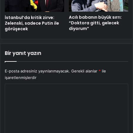
Acılı babanın büyük sırrı:
İstanbul’da kritik zirve:
“Doktora gitti, gelecek
Zelenski, sadece Putin ile
diyorum”
görüşecek
Bir yanıt yazın
E-posta adresiniz yayınlanmayacak.
Gerekli alanlar
*
ile
işaretlenmişlerdir
Y
o
r
u
m
*