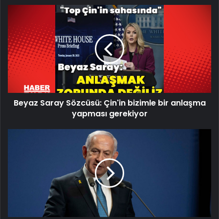
Beyaz
Saray
Sözcüsü:
Çin'in
bizimle
bir
anlaşma
yapması
gerekiyor
Beyaz Saray Sözcüsü: Çin'in bizimle bir anlaşma
yapması gerekiyor
Binyamin
Netanyahu:
İran'ın
nükleer
programı
yok
edilmeli