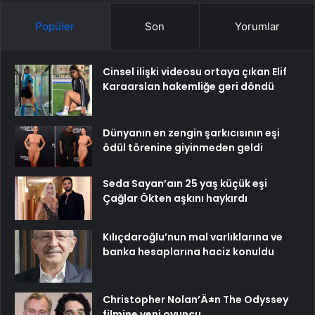
Popüler
Son
Yorumlar
Cinsel ilişki videosu ortaya çıkan Elif
Karaarslan hakemliğe geri döndü
Dünyanın en zengin şarkıcısının eşi
ödül törenine giyinmeden geldi
Seda Sayan’aın 25 yaş küçük eşi
Çağlar Ökten aşkını haykırdı
Kılıçdaroğlu’nun mal varlıklarına ve
banka hesaplarına haciz konuldu
Christopher Nolan’Ä±n The Odyssey
filmine yeni oyuncu