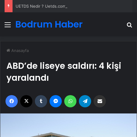
UETDS Nedir ? Uetds.com İle Akıllı Dijital Taşımacılık Yazılımı
Bodrum Haber
Menü
A
Anasayfa
ABD’de liseye saldırı: 4 kişi
yaralandı
Facebook
X
Tumblr
Messenger
WhatsApp
Telegram
Email'den paylaş