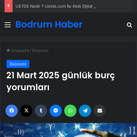
UETDS Nedir ? Uetds.com İle Akıllı Dijital Taşımacılık Yazılımı
Bodrum Haber
Menü
A
Anasayfa
/
Ekonomi
Ekonomi
21 Mart 2025 günlük burç
yorumları
Facebook
X
Tumblr
Messenger
WhatsApp
Telegram
Email'den paylaş