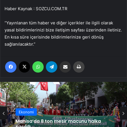
Haber Kaynak : SOZCU.COM.TR
“Yayınlanan tüm haber ve diğer içerikler ile ilgili olarak
yasal bildirimlerinizi bize iletişim sayfası üzerinden iletiniz.
En kısa süre içerisinde bildirimlerinize geri dönüş
sağlanılacaktır.”
Facebook
X
WhatsApp
Telegram
Email'den paylaş
Yaz
Ekonomi
Manisa’da 8 ton mesir macunu halka
saçıldı