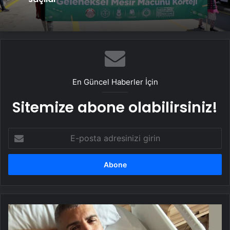
En Güncel Haberler İçin
Sitemize abone olabilirsiniz!
E-
posta
adresinizi
girin
Özcan
Deniz