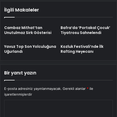
İlgili Makaleler
Cambaz Mithat’tan
Bafra’da ‘Portakal Çocuk’
Unutulmaz Sirk Gösterisi
Tiyatrosu Sahnelendi
Yavuz Top Son Yolculuğuna
Kozluk Festivali’nde İlk
Uğurlandı
Rafting Heyecanı
Bir yanıt yazın
E-posta adresiniz yayınlanmayacak.
Gerekli alanlar
*
ile
işaretlenmişlerdir
Y
o