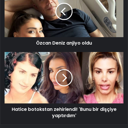
anjiyo
oldu
Özcan Deniz anjiyo oldu
Hatice
botokstan
zehirlendi!
'Bunu
bir
dişçiye
yaptırdım'
Hatice botokstan zehirlendi! 'Bunu bir dişçiye
yaptırdım'