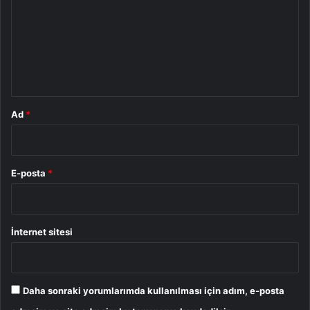
r
u
m
*
Ad
*
E-posta
*
İnternet sitesi
Daha sonraki yorumlarımda kullanılması için adım, e-posta