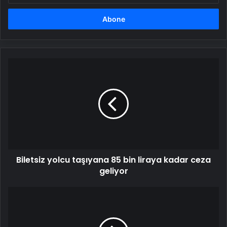
adresinizi
girin
Biletsiz
yolcu
taşıyana
85
bin
liraya
kadar
ceza
geliyor
Biletsiz yolcu taşıyana 85 bin liraya kadar ceza
geliyor
Kahramanmaraş'ta
depremden
sonra
köyler