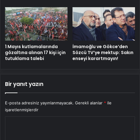
1 Mayıs kutlamalarında
İmamoğlu ve Gökce’den
gözaltına alınan 17 kişi için
Sözcü TV’ye mektup: Sakın
tutuklama talebi
enseyi karartmayın!
Bir yanıt yazın
E-posta adresiniz yayınlanmayacak.
Gerekli alanlar
*
ile
işaretlenmişlerdir
Y
o
r