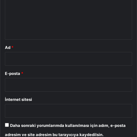
u
m
*
Ad
*
E-posta
*
İnternet sitesi
Daha sonraki yorumlarımda kullanılması için adım, e-posta
adresim ve site adresim bu tarayıcıya kaydedilsin.