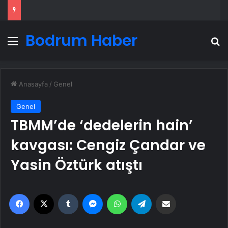
Bodrum Haber
Menü
A
Anasayfa
/
Genel
Genel
TBMM’de ‘dedelerin hain’
kavgası: Cengiz Çandar ve
Yasin Öztürk atıştı
Facebook
X
Tumblr
Messenger
WhatsApp
Telegram
Email'den paylaş