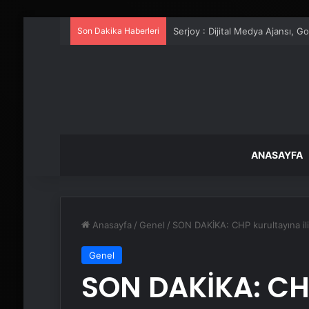
Son Dakika Haberleri
UETDS Nedir ? Uetds.com İle Akıll
ANASAYFA
Anasayfa
/
Genel
/
SON DAKİKA: CHP kurultayına il
Genel
SON DAKİKA: CH