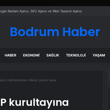
ı Dijital Taşımacılık Yazılımı
Bodrum Haber
HABER
EKONOMI
SAĞLIK
TEKNOLOJI
YAŞAM
işkin mahkemeden dikkat çeken karar
P kurultayına