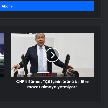
Kerem Kınık’ın kızı Zehra Kınık kusurlu
olduğunu kabul etmedi, evladını
kaybeden anne isyan etti
Dehşet anları: Motosikletliler
fırtınada ölümden döndü!
CHP'li
Sümer,
“Çiftçinin
Yağmur kaza getirdi! Yolcu
ürünü
midibüsü devrildi: 16 yaralı
bir
litre
mazot
Serjoy : Dijital Medya Ajansı, Google
almaya
Reklam Ajansı, SEO Ajansı ve Web
yetmiyor”
Tasarım Ajansı
CHP'li Sümer, “Çiftçinin ürünü bir litre
mazot almaya yetmiyor”
UETDS Nedir ? Uetds.com İle Akıllı
Dijital Taşımacılık Yazılımı