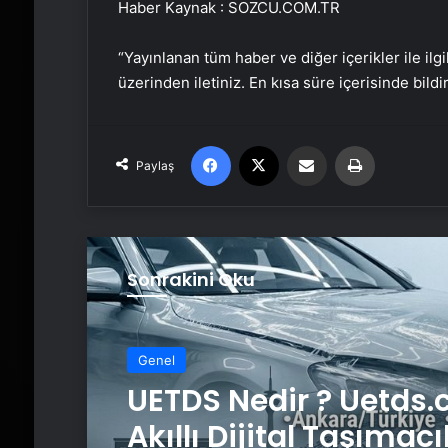
Haber Kaynak : SOZCU.COM.TR
“Yayınlanan tüm haber ve diğer içerikler ile ilgil
üzerinden iletiniz. En kısa süre içerisinde bildi
Facebook
X
Email'den paylaş
Yaz
Paylaş
Sonrakini Oku
Genel
UETDS Nedir ? Uetds.
Akıllı Dijital Taşımacı