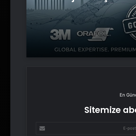
Yazılımı
En Günc
Sitemize abo
E-
posta