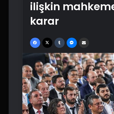
ilişkin mahkem
karar
Facebook
X
Tumblr
Messenger
Email'den paylaş