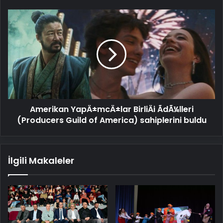
Amerikan
YapÄ±mcÄ±lar
BirliÄi
ÃdÃ¼lleri
(Producers
Guild
of
America)
sahiplerini
Amerikan YapÄ±mcÄ±lar BirliÄi ÃdÃ¼lleri
buldu
(Producers Guild of America) sahiplerini buldu
İlgili Makaleler