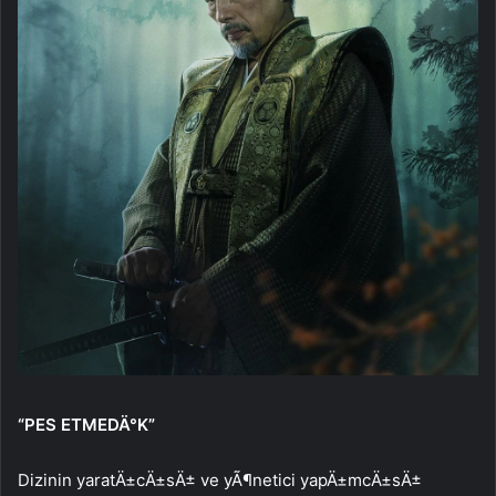
“PES ETMEDÄ°K”
Dizinin yaratÄ±cÄ±sÄ± ve yÃ¶netici yapÄ±mcÄ±sÄ±