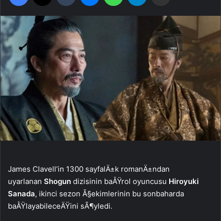
James Clavell’in 1300 sayfalÄ±k romanÄ±ndan
uyarlanan
Shogun
dizisinin baÅŸrol oyuncusu
Hiroyuki
Sanada
, ikinci sezon Ã§ekimlerinin bu sonbaharda
baÅŸlayabileceÄŸini sÃ¶yledi.