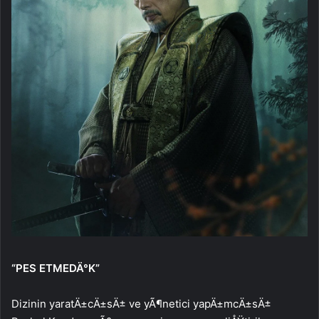
“PES ETMEDÄ°K”
Dizinin yaratÄ±cÄ±sÄ± ve yÃ¶netici yapÄ±mcÄ±sÄ±