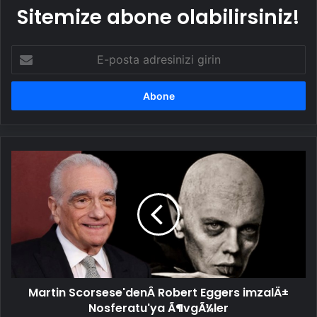
Sitemize abone olabilirsiniz!
E-
posta
adresinizi
girin
Martin
Scorsese'denÂ Robert
Eggers
imzalÄ±
Nosferatu'ya
Ã¶vgÃ¼ler
Martin Scorsese'denÂ Robert Eggers imzalÄ±
Nosferatu'ya Ã¶vgÃ¼ler