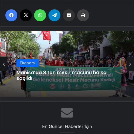
Facebook
X
WhatsApp
Telegram
Email'den paylaş
Yaz
Ekonomi
Ekonomi
Manisa’da 8 ton mesir macunu halka
saçıldı
Hollanda’da Andy Warhol’un tablosunun
da olduğu 46 sanat eseri çöpe atıldı
En Güncel Haberler İçin