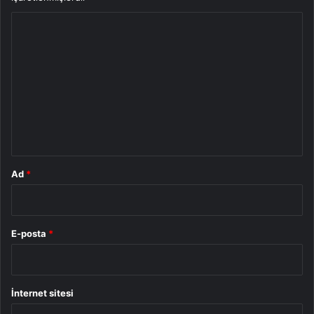
Y
o
r
u
m
*
Ad
*
E-posta
*
İnternet sitesi