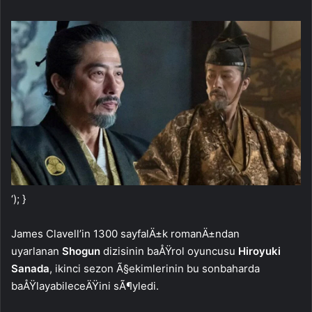
‘); }
James Clavell’in 1300 sayfalÄ±k romanÄ±ndan
uyarlanan
Shogun
dizisinin baÅŸrol oyuncusu
Hiroyuki
Sanada
, ikinci sezon Ã§ekimlerinin bu sonbaharda
baÅŸlayabileceÄŸini sÃ¶yledi.