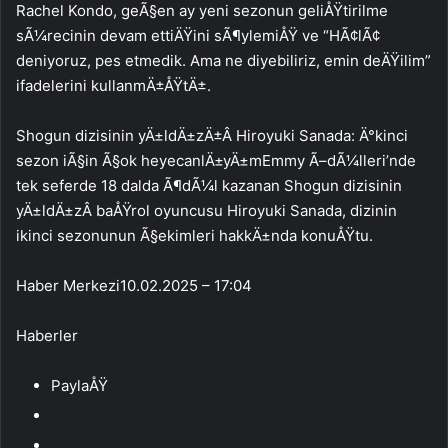
Rachel Kondo, geÃ§en ay yeni sezonun geliÅŸtirilme
sÃ¼recinin devam ettiÄŸini sÃ¶ylemiÅŸ ve “HÃ¢lÃ¢
deniyoruz, pes etmedik. Ama ne diyebiliriz, emin deÄŸilim”
ifadelerini kullanmÄ±ÅŸtÄ±.
Shogun dizisinin yÄ±ldÄ±zÄ±Â Hiroyuki Sanada: Ä°kinci
sezon iÃ§in Ã§ok heyecanlÄ±yÄ±mEmmy Ã–dÃ¼lleri’nde
tek seferde 18 dalda Ã¶dÃ¼l kazanan Shogun dizisinin
yÄ±ldÄ±zÂ baÅŸrol oyuncusu Hiroyuki Sanada, dizinin
ikinci sezonunun Ã§ekimleri hakkÄ±nda konuÅŸtu.
Haber Merkezi
10.02.2025 – 17:04
Haberler
PaylaÅŸ