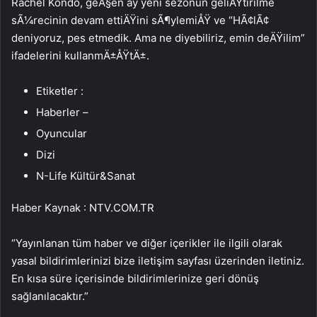
Rachel Kondo, geÃ§en ay yeni sezonun geliÅŸtirilme
sÃ¼recinin devam ettiÄŸini sÃ¶ylemiÅŸ ve “HÃ¢lÃ¢
deniyoruz, pes etmedik. Ama ne diyebiliriz, emin deÄŸilim”
ifadelerini kullanmÄ±ÅŸtÄ±.
Etiketler :
Haberler –
Oyuncular
Dizi
N-Life Kültür&Sanat
Haber Kaynak : NTV.COM.TR
“Yayınlanan tüm haber ve diğer içerikler ile ilgili olarak
yasal bildirimlerinizi bize iletişim sayfası üzerinden iletiniz.
En kısa süre içerisinde bildirimlerinize geri dönüş
sağlanılacaktır.”