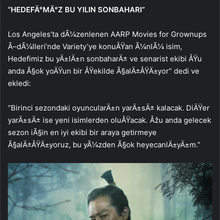
“HEDEFÄ°MÄ°Z BU YILIN SONBAHARI”
Los Angeles’ta dÃ¼zenlenen AARP Movies for Grownups
Ã–dÃ¼lleri’nde Variety’ye konuÅŸan Ã¼nlÃ¼ isim,
Hedefimiz bu yÄ±lÄ±n sonbaharÄ± ve senarist ekibi ÅŸu
anda Ã§ok yoÄŸun bir ÅŸekilde Ã§alÄ±ÅŸÄ±yor” dedi ve
ekledi:
“Birinci sezondaki oyuncularÄ±n yarÄ±sÄ± kalacak. DiÄŸer
yarÄ±sÄ± ise yeni isimlerden oluÅŸacak. Åžu anda gelecek
sezon iÃ§in en iyi ekibi bir araya getirmeye
Ã§alÄ±ÅŸÄ±yoruz, bu yÃ¼zden Ã§ok heyecanlÄ±yÄ±m.”