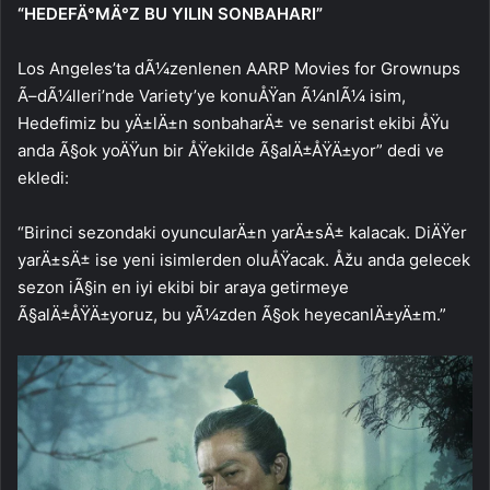
“HEDEFÄ°MÄ°Z BU YILIN SONBAHARI”
Los Angeles’ta dÃ¼zenlenen AARP Movies for Grownups
Ã–dÃ¼lleri’nde Variety’ye konuÅŸan Ã¼nlÃ¼ isim,
Hedefimiz bu yÄ±lÄ±n sonbaharÄ± ve senarist ekibi ÅŸu
anda Ã§ok yoÄŸun bir ÅŸekilde Ã§alÄ±ÅŸÄ±yor” dedi ve
ekledi:
“Birinci sezondaki oyuncularÄ±n yarÄ±sÄ± kalacak. DiÄŸer
yarÄ±sÄ± ise yeni isimlerden oluÅŸacak. Åžu anda gelecek
sezon iÃ§in en iyi ekibi bir araya getirmeye
Ã§alÄ±ÅŸÄ±yoruz, bu yÃ¼zden Ã§ok heyecanlÄ±yÄ±m.”