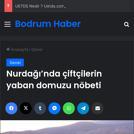
UETDS Nedir ? Uetds.com İle Akıllı Dijital Taşımacılık Yazılımı
Bodrum Haber
Menü
A
Anasayfa
/
Genel
Genel
Nurdağı’nda çiftçilerin
yaban domuzu nöbeti
Facebook
X
Tumblr
Messenger
WhatsApp
Telegram
Email'den paylaş