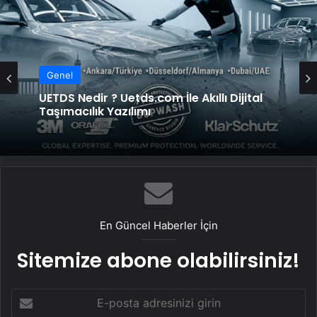
Genel
UETDS Nedir ? Uetds.com İle Akıllı Dijital
Taşımacılık Yazılımı
En Güncel Haberler İçin
Sitemize abone olabilirsiniz!
E-
posta