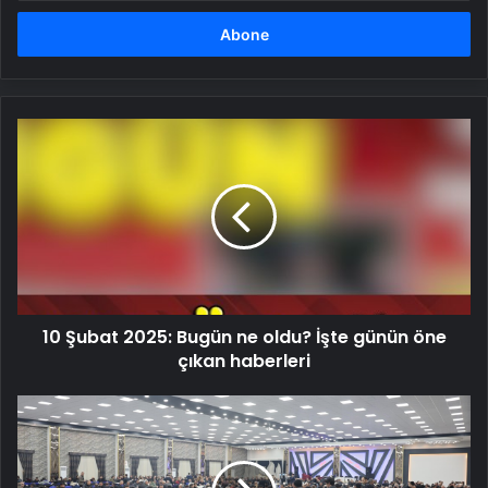
adresinizi
girin
10
Şubat
2025:
Bugün
ne
oldu?
İşte
günün
öne
10 Şubat 2025: Bugün ne oldu? İşte günün öne
çıkan
haberleri
çıkan haberleri
MHP
lideri
Bahçeli'den
Gülseven