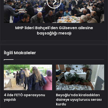
ailesine
başsağlığı
mesajı
MHP lideri Bahçeli'den Gülseven ailesine
başsağlığı mesajı
İlgili Makaleler
4 ilde FETÖ operasyonu
Beyoğlu’nda kiraladıkları
yapıldı
daireye uyuşturucu serası
kurdu