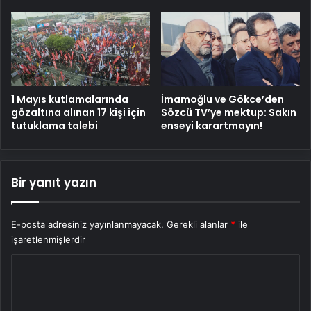
1 Mayıs kutlamalarında
İmamoğlu ve Gökce’den
gözaltına alınan 17 kişi için
Sözcü TV’ye mektup: Sakın
tutuklama talebi
enseyi karartmayın!
Bir yanıt yazın
E-posta adresiniz yayınlanmayacak.
Gerekli alanlar
*
ile
işaretlenmişlerdir
Y
o
r