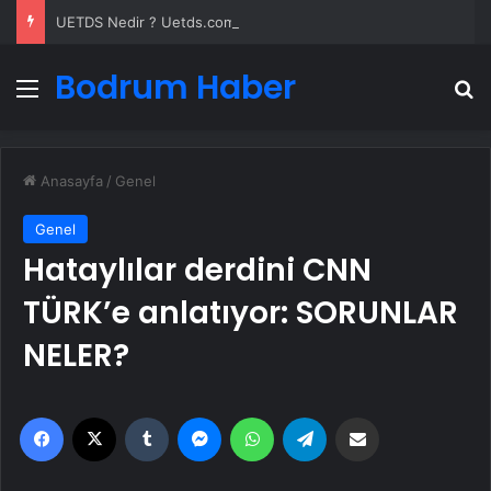
UETDS Nedir ? Uetds.com İle Akıllı Dijital Taşımacılık Yazılımı
Bodrum Haber
Menü
A
Anasayfa
/
Genel
Genel
Hataylılar derdini CNN
TÜRK’e anlatıyor: SORUNLAR
NELER?
Facebook
X
Tumblr
Messenger
WhatsApp
Telegram
Email'den paylaş