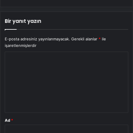
Bir yanıt yazın
E-posta adresiniz yayınlanmayacak.
Gerekli alanlar
*
ile
işaretlenmişlerdir
Y
o
r
u
m
*
Ad
*