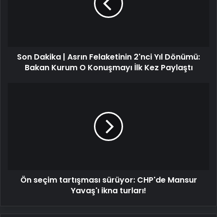
Felaketinin
2'nci
Yıl
Dönümü:
Bakan
Son Dakika | Asrın Felaketinin 2'nci Yıl Dönümü:
Kurum
O
Bakan Kurum O Konuşmayı İlk Kez Paylaştı
Konuşmayı
İlk
Ön
Kez
seçim
Paylaştı
tartışması
sürüyor:
CHP'de
Mansur
Yavaş'ı
ikna
turları!
Ön seçim tartışması sürüyor: CHP'de Mansur
Yavaş'ı ikna turları!