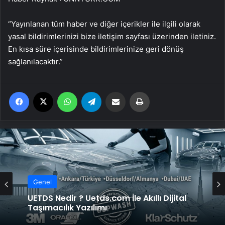
“Yayınlanan tüm haber ve diğer içerikler ile ilgili olarak
yasal bildirimlerinizi bize iletişim sayfası üzerinden iletiniz.
En kısa süre içerisinde bildirimlerinize geri dönüş
sağlanılacaktır.”
Facebook
X
WhatsApp
Telegram
Email'den paylaş
Yaz
Genel
UETDS Nedir ? Uetds.com İle Akıllı Dijital
Taşımacılık Yazılımı