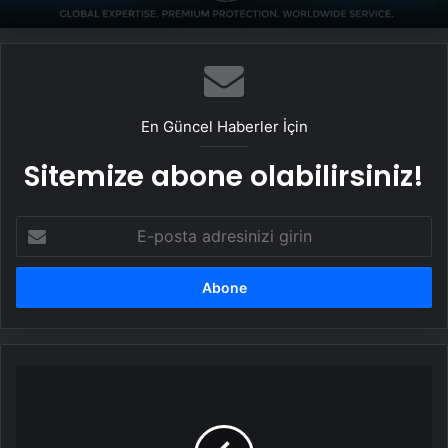
En Güncel Haberler İçin
Sitemize abone olabilirsiniz!
E-
posta
adresinizi
girin
Son
Dakika
|
Asrın