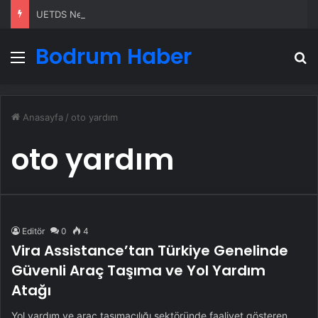
UETDS Nedir ? Uetds.com İle Akıllı Dijital Taşımacılık Yazılımı
Bodrum Haber
Menü
A
Anasayfa
/
oto yardım
oto yardım
Editör
0
4
Vira Assistance’tan Türkiye Genelinde
Güvenli Araç Taşıma ve Yol Yardım
Atağı
Yol yardım ve araç taşımacılığı sektöründe faaliyet gösteren