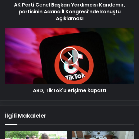
AK Parti Genel Başkan Yardımcısı Kandemir,
Kongresi'nde
konuştu
partisinin Adana İl Kongresi'nde konuştu
Açıklaması
Açıklaması
ABD,
TikTok'u
erişime
kapattı
ABD, TikTok'u erişime kapattı
İlgili Makaleler