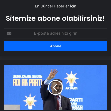
En Güncel Haberler İçin
Sitemize abone olabilirsiniz!
E-
posta
adresinizi
girin
AK
Parti
Genel
Başkan
Yardımcısı
Kandemir,
partisinin
Adana
İl