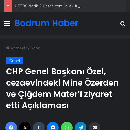
UETDS Nedir ? Uetds.com İle Akıllı Dijital Taşımacılık Yazılımı
Bodrum Haber
Menü
A
Anasayfa
/
Genel
Genel
CHP Genel Başkanı Özel,
cezaevindeki Mine Özerden
ve Çiğdem Mater’i ziyaret
etti Açıklaması
Facebook
X
Tumblr
Messenger
WhatsApp
Telegram
Email'den paylaş