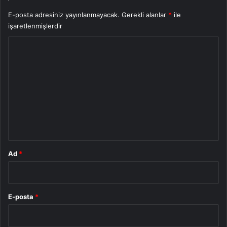
E-posta adresiniz yayınlanmayacak.
Gerekli alanlar
*
ile
işaretlenmişlerdir
Y
o
r
u
m
*
Ad
*
E-posta
*