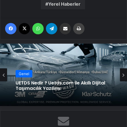
Yerel Haberler
Facebook
X
WhatsApp
Telegram
Email'den paylaş
Yaz
Genel
UETDS Nedir ? Uetds.com İle Akıllı Dijital
Taşımacılık Yazılımı